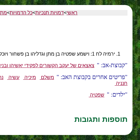
ראשי
>
דמויות תנכיות
>
כל הדמויות
>
מתן
ירמיה לח 1: וישמע שפטיה בן מתן וגדליהו בן פשחור ויוכל בן שלמיהו ופשחור בן מלכיה את הדברים אשר ירמיהו מדבר אל כל העם לאמר.
קבוצת-אב:
צאצאים של יעקב הקשורים לפקידי יאשיהו ובניו
פריטים אחרים בקבוצת האב:
משלם
מיכיה
עשיה
נת
חנניה
ילדים:
שפטיה
תוספות ותגובות