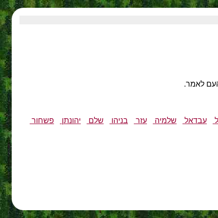
ל
עבדאל
שלמיה
עזר
בניהו
שלם
יהונתן
פשחור