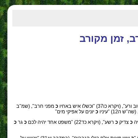
ב, זמן מקורב
יקרא כו37) "וכשלו איש באחיו
כ
מפני חרב", (שמ"ב
 ה12) "עיניו
כ
יונים על אפיקי מים"
כ
צדיק
כ
רשע", (ויקרא כד22) "משפט אחד יהיה לכם
כ
גר
כ