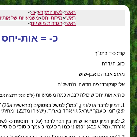
ראשי
>
לשון המקרא
>
כ-
>
ראשי
>
מילות יחס
>
משמעויות של אותיו
ראשי
>
הגדרות מושגים
>
כ- = אות-יחס 
קוד: כ-= בתנ"ך
סוג: הגדרה
מאת: אברהם אבן-שושן
אל: קונקורדנציה חדשה, ה'תשל"ח
כ
היא אות יחס שיכולה לבטא כמה משמעויות
(ע"פ קונקורדנציה אבן
1. דמיון לדבר או לעניין, "כמו"; למשל בפסוקים (בראשית א26) "נעשה אדם בצלמנו
ז23) "ומי
כ
עמך ישראל גוי אחד בארץ", (ישעיהו מד22) "מחיתי
2. לציון דמיון גמור או שוויון בין דבר לדבר (על ידי תוספת כ- לשני הדברים המִדַּמִּים), "כזה כן זה"; למשל בפסוקים (בראשית יח25) "והיה
אזרח", (מל"א כב4) "
כמו
ני
כמו
ך
כ
עמי
כ
עמך
כ
סוסי
כ
סוסיך", (