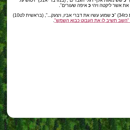
כ
שש מאות אלף רגלי הגברים", (במדבר יא31) "ויטוש על
כ
איפה שעורים".
) "
כ
שמוע עשיו את דברי אביו, ויצעק...", (בראשית לט10)
.