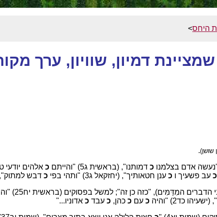
ת היחס
>
שמציינת דמיון, שוויון, ערך מקור
.
 שושן)
כ
דמותנו", (בראשית ג5) "והייתם
כ
אלהים יודעי טוב ורע", (ו
כ
עב פשעיך ו
כ
ענן חטאותיך", (יחזקאל ג3) "ותהי בפי
כ
דבש למתוק", (שה"ש
ישעיהו כד2) "והיה
כ
עם
כ
כהן,
כ
עבד
כ
אדוניו..."