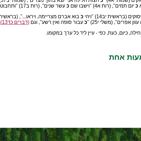
כ
חצות הלילה אני יוצא בתוך מצרים", (שמות יב37) "
כ
יום תמים", (רות א4) "וישבו שם
כ
עשר שנים", (רות ב17) "ותחבוט את אשר ליקטה ויהי
כ
בוא אברם מצריימה, ויראו...", (בראשית כז34
ן אפרים", (משלי י25) "
כ
עבור סופה ואין רשע", וגם
(דברים כד13) "השב תשיב לו את העבוט כבוא השמש"
עות אחת