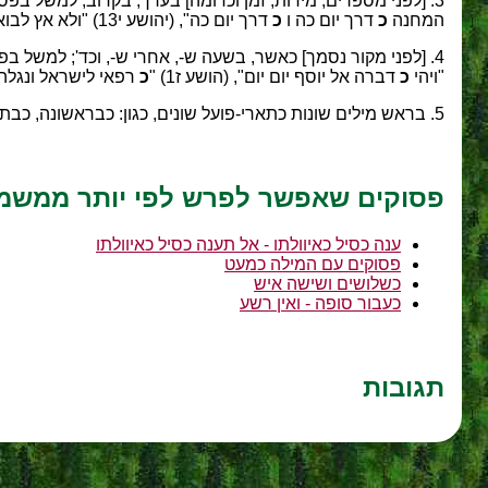
3. [לפני מספרים, מידות, זמן וכדומה] בערך, בקרוב; למשל בפסוקים (שמות יא4) "
המחנה
כ
דרך יום כה ו
כ
דרך יום כה", (יהושע י13) "ולא אץ לבוא
4. [לפני מקור נסמך] כאשר, בשעה ש-, אחרי ש-, וכד'; למשל בפסוקים (בראשית יב14) "ויהי
"ויהי
כ
דברה אל יוסף יום יום", (הושע ז1) "
כ
רפאי לישראל ונגלה עוו
5. בראש מילים שונות כתארי-פועל שונים, כגון: כבראשונה, כבתחילה, כיום, כעת, כפי - עיין ליד כל ערך במקומו.
פסוקים שאפשר לפרש לפי יותר ממשמ
ענה כסיל כאיוולתו - אל תענה כסיל כאיוולתו
פסוקים עם המילה כמעט
כשלושים ושישה איש
כעבור סופה - ואין רשע
תגובות