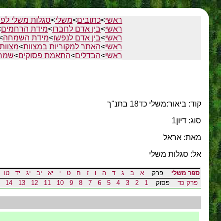
ראשי
>
כתובים
>
משלי
>
סגלות משלי לפי
ראשי
>
בין אדם לחברו
>
מידת הרחמים
>
ראשי
>
בין אדם לנפשו
>
מידת השמחה
>
ראשי
>
האתר למקוריות במצוות
>
מצוות 
ראשי
>
הבדלים
>
התאמת פסוקים
>
שמחה
קוד: ביאור:משלי כד18 בתנ"ך
סוג: דיון1
מאת: אראל
אל: סגלות משלי
ספר משלי
פרק
א
ב
ג
ד
ה
ו
ז
ח
ט
י
יא
יב
יג
יד
טו
פרק כד
פסוק
1
2
3
4
5
6
7
8
9
10
11
12
13
14