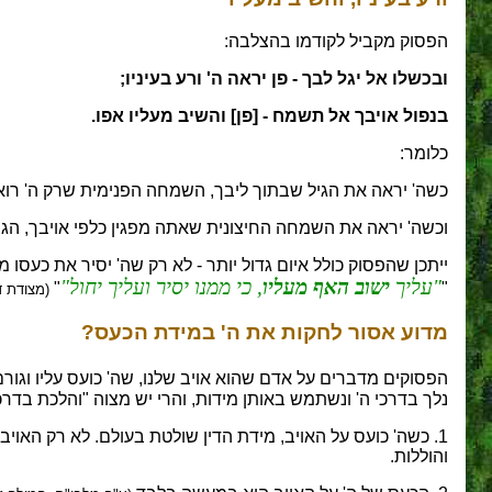
הפסוק מקביל לקודמו בהצלבה:
ובכשלו אל יגל לבך - פן יראה ה' ורע בעיניו;
בנפול אויבך אל תשמח - [פן] והשיב מעליו אפו.
כלומר:
כשה' יראה את הגיל שבתוך ליבך, השמחה הפנימית שרק ה' רואה,
וכשה' יראה את השמחה החיצונית שאתה מפגין כלפי אויבך, הגור
ייתכן שהפסוק כולל איום גדול יותר - לא רק שה' יסיר את כעס
עליך
ישוב האף מעליו
, כי ממנו יסיר ועליך יחול
"
"
(מצודת דו
מדוע אסור לחקות את ה' במידת הכעס?
הפסוקים מדברים על אדם שהוא אויב שלנו, שה' כועס עליו וגורם 
נלך בדרכי ה' ונשתמש באותן מידות, והרי יש מצוה "והלכת בדר
1. כשה' כועס על האויב, מידת הדין שולטת בעולם. לא רק האו
והוללות.