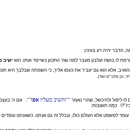
 הדבר יהיה רע בעיניו;
מת לו בושה ועלבון מעבר למה שה' התכוון כשייסר אותו, הוא
ישיב מ
ו מהאויב, אלא הוא גם יעביר את כעסו אליך, כי השמחה שבלבך היא 
.
ד, וכן מלבי"ם ועוד)
והשיב מעליו
אפו
לו ליפול ולהיכשל, שהרי נאמר "
". אם ה' בעצמו
כיו"?! כמה תשובות:
יב עומד למשפט אלא העולם כולו, ובכלל זה גם אנחנו. כשאנחנו עומדי