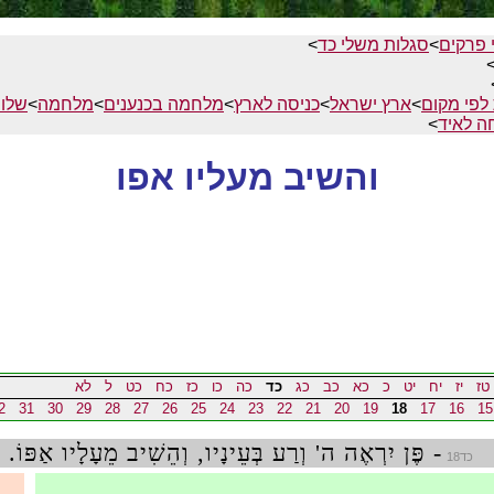
 פרקים
>
סגלות משלי כד
>
לפי מקום
>
ארץ ישראל
>
כניסה לארץ
>
מלחמה בכנענים
>
מלחמה
>
שלו
 לאיד
>
והשיב מעליו אפו
טז
יז
יח
יט
כ
כא
כב
כג
כד
כה
כו
כז
כח
כט
ל
לא
2
31
30
29
28
27
26
25
24
23
22
21
20
19
18
17
16
15
- פֶּן יִרְאֶה ה' וְרַע בְּעֵינָיו, וְהֵשִׁיב מֵעָלָיו אַפּוֹ.
כד18