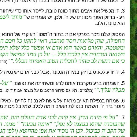
2. הכעס של ה' על האויב הוא במעשה בלבד
(ע"פ מלבי"ם, המילה
א
3. ה' מכשיל את איבינו מתוך כוונה טובה, לייסר אותו כדי שיחזור למוטב.
מותר לשמו
רע - בדיוק הפוך מכוונתו של ה'. ולכן, יש אומרים ש"
הוא כוונת הלב.
הפסוק שלנו נזכר בפרקי אבות בתור ה"מוטו" העיקרי של התנא
התפילה, שהן מליאות חסד ואהבה, ראוי לתקנן כל חכם הר
ומשטמה, והאדם באשר הוא אדם אי אפשר כלל שלא תימצא ב
השנאה הטבעית אין בלבבו כלל.... על כן עמד שמואל הקטן
כי אם רגשת לב טהור לתכלית הטוב האמיתי הכללי.
"
(הרב 
4. ה' יודע לכעוס בדיוק במידה הנכונה, אבל לבני אדם יש נטיה לחרוג מן המידה, ולכן במידת הכעס אסור לנו לחקות את ה'.
על-י
5. השמחה ברע מקרבת אותנו לרע ומשחיתה את נפשנו: "
מעליו עליך.
"
(מלבי"ם; ראו גם פירוש הרמב"ם על משנה אבות ד יט, ו
6. שמחה בנפילת האויב מראה על גישה לא נכונה לחיים - כאילו 
מוסר ביד ה'. השמח בנפילת האויב דומה לכלב שמקבל מכות ממק
על פי מידת הדין, אין קיום לבני אדם בעולם הזה, 
7. "
שהעובדה שהוא בעצמו לא נפל,
איננה נובעת
ממנו. ה
של הקב"ה כביכול. לכן ה' מסיר את אפו מהחוטא (ולפי הג