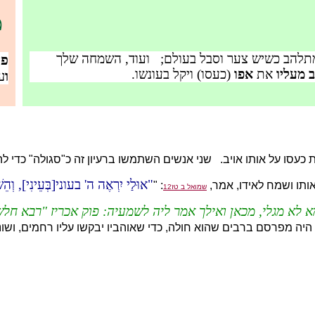
מ
להב כשיש צער וסבל בעולם; ועוד, השמחה שלך
פן
ב מעליו
את
אפו
(כעסו) ויקל בעונשו.
ו
ע
כעסו על אותו אויב. שני אנשים השתמשו ברעיון זה כ"סגולה" כדי לה
אוּלַי יִרְאֶה ה' בעוני[בְּעֵינִי], וְהֵש
: "
שמואל ב טז12
א לא מגלי, מכאן ואילך אמר ליה לשמעיה: פוק אכריז "רבא חלש":
היה מפרסם ברבים שהוא חולה, כדי שאוהביו יבקשו עליו רחמים, ושונ