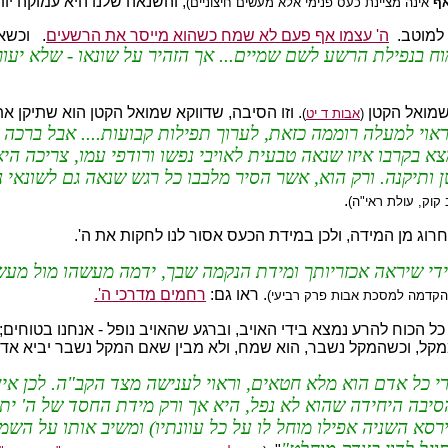
, והשנאה שלנו היא עמוקה יו
ף
אינה מציינת כעס פנימי אלא מעשים חיצוניים)
ה' עצמו אף פעם לא שמח כשהוא מייסר את הרשעים
. וכשאנ
ח בנפילת הרשע לשם שמיים... אך הזהיר על שונאו - שלא יעור
 שמואל הקטן
. וזו הסיבה, שדווקא שמואל הקטן הוא שתיקן א
(
אבות ד יט
)
אוי למעלה רוממה כזאת, לערוך תפילות קבועות.... אבל ברכה 
קרבו איזו שנאה טבעית לאויבי נפשו ורודפי עמו, צריכה היא 
 ותיקנה. ורק הוא, אשר הסיר מלבבו כל רגש שנאה גם לשונאי 
.
קוק, עולת ראי"ה)
די שיראה אכזריותך ומידת הנקמה שבך, ידמה מעשהו מול מעשיך,
. ראו גם:
רחמים מדרכי ה'.
בהקדמה למסכת אבות פרק רביעי)
כל הכוח להרע נמצא בידי האויב, וברגע שהאויב נופל - אנחנו בטוחים; 
ל, וכשהמקל נשבר, הוא שמח, ולא מבין שאם המקל נשבר יביא אדוניו
שהרי כל אדם הוא מלא חטאים, וראוי לענישה מצד הקב"ה. לכן 
סיבה היחידה שהוא לא נפל, היא אך ורק מידת החסד של ה' י
ירסא השניה אפילו מוחל לו על כל עוונתיו) ומשיב אותו על ה