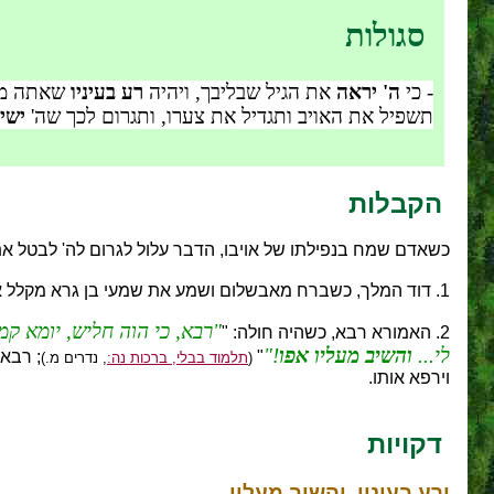
סגולות
- כי
ה' יראה
את הגיל שבליבך, ויהיה
רע בעיניו
שאתה מת
תשפיל את האויב ותגדיל את צערו, ותגרום לכך שה'
ישי
הקבלות
כשאדם שמח בנפילתו של אויבו, הדבר עלול לגרום לה' לבטל את 
1. דוד המלך, כשברח מאבשלום ושמע את שמעי בן גרא מקלל אותו ושמח לאידו, אמר,
רבא, כי הוה חליש, יומא קמ
2. האמורא רבא, כשהיה חולה: "
לי...
והשיב מעליו אפו
!
"
; רבא 
(
תלמוד בבלי, ברכות נה:
, נדרים מ.)
וירפא אותו.
דקויות
ורע בעיניו, והשיב מעליו