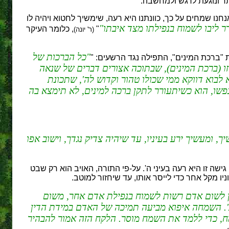
תר ונוגעת לרגש ולמחשבה.
חנו שמחים על כך, כוונתנו היא רעה, שימשיך לחטוא ויהיה לו
ר ליבו לשמוח בנפילתו מצד איבתו
"
, כלומר העיקר
(ר' יונה)
כל הברכות של
ת "ברכת המינים", התפילה נגד הרשעים: "
זו (ברכת המינים), שבתוכה אצורים דברים של שנאה
לבוא דווקא ממי שכולו טהור וקדוש לה', שתכונת
נפשו, הוא כשיתעורר לתקן ברכה למינים, לא תימצא בה
 ומעשיך ירע בעיניו, עד שיהיה צדיק נגדך, וישוב אפו
גישה זו היא רעה בעיני ה'. על-פי התורה, האויב הוא רק שבט
 מקל אחר כדי לייסר אותו, עד שיחזור למוטב.
אין לשום אדם רשות לשמוח בנפילת אדם אחר, משום
ת'. השמחה איפוא מביעה תמיכה של האדם במידת הדין
שמח, כדי ללמד את השמח מוסר. הלקח הזה אמור להבהיר