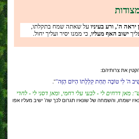
צודות
 יראה ה', ורע בעיניו
על שאתה שמח בתקלתו,
ליך
ישוב האף מעליו
, כי ממנו יסיר ועליך יחול.
קטין את צרותיהם:
ִׁיב ה' לִי טוֹבָה תַּחַת קִלְלָתוֹ הַיּוֹם הַזֶּה
".
 מאן דרחים לי - לבעי עלי רחמי, ומאן דסני לי - לחדי
איו ישמחו, והשמחה של שונאיו תגרום לכך שה' ישיב מעליו אפו