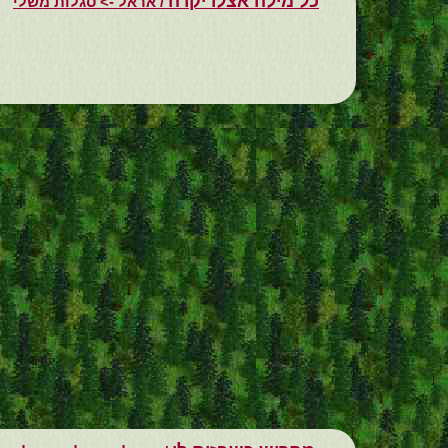
כל מילה אצלו יקרה
/ אראל -> סגלות משלי