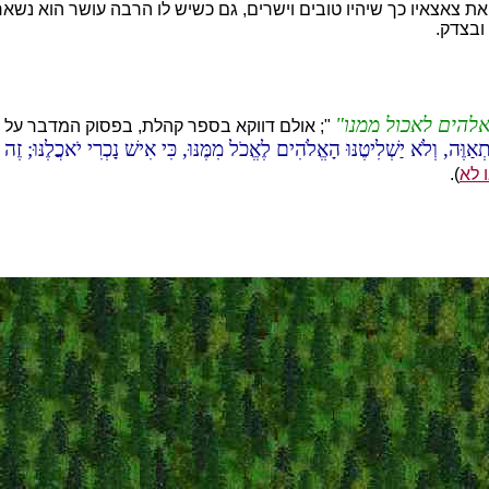
 צאצאיו כך שיהיו טובים וישרים, גם כשיש לו הרבה עושר הוא נשאר צ
ובצדק.
אלהים לאכול ממנו
"; אולם
דווקא בספר קהלת, בפסוק המדבר על אי
תְאַוֶּה, וְלֹא יַשְׁלִיטֶנּוּ הָאֱלֹהִים לֶאֱכֹל מִמֶּנּוּ, כִּי אִישׁ נָכְרִי יֹאכֲלֶנּוּ; ז
ו לא
).