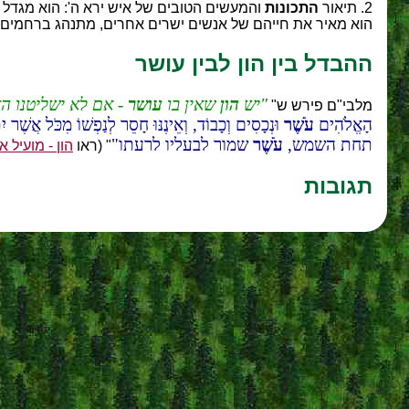
2. תיאור
התכונות
והמעשים הטובים של איש ירא ה': הוא מגדל את
הוא מאיר את חייהם של אנשים ישרים אחרים, מתנהג ברחמים 
ההבדל בין הון לבין עושר
יש
הון
שאין בו
עושר
- אם לא ישליטנו ה
מלבי"ם פירש
ש"
הָאֱלֹהִים
עֹשֶׁר
וּנְכָסִים וְכָבוֹד, וְאֵינֶנּוּ חָסֵר לְנַפְשׁוֹ מִכֹּל אֲשֶׁר יִ
תחת השמש,
עֹשֶׁר
שמור לבעליו לרעתו
" (ראו
הון - מועיל א
תגובות