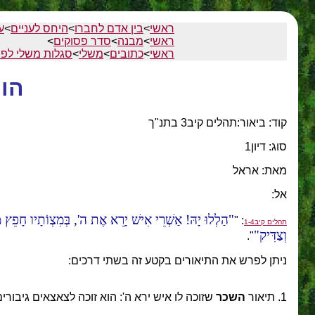
ראשי
>
בין אדם לחברו
>
היחס לעניים
>
ע
ראשי
>
מבנה
>
סדר פסוקים
>
ראשי
>
כתובים
>
משלי
>
סגלות משלי לפי
הון
קוד: ביאור:תהלים קיב3 בתנ"ך
סוג: דיון1
מאת: אראל
אל:
הַלְלוּ יָהּ! אַשְׁרֵי אִישׁ יָרֵא אֶת ה', בְּמִצְו‍ֹתָיו חָפֵץ מְא
: "
תהלים קיב1-4
וְצַדִּיק
".
ניתן לפרש את התיאורים בקטע זה בשתי דרכים:
1. תיאור
השכר
שזוכה לו איש ירא ה': הוא זוכה לצאצאים גיבורים