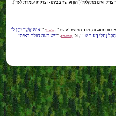
דיק ואינו מתקלקל ("הון ועושר בביתו - וצדקתו עומדת לעד"),
אִישׁ אֲשֶׁר יִתֶּן לוֹ
רוע מסוג זה, נזכר המושג "עושר",
: "
קהלת ו2
ֶה הֶבֶל וָחֳלִי רָע הוּא
יש רעה חולה ראיתי
", וכן
: "
קהלת ה12