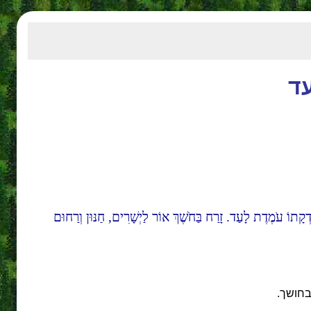
עד
צִדְקָתוֹ עֹמֶדֶת לָעַד. זָרַח בַּחֹשֶׁךְ אוֹר לַיְשָׁרִים, חַנּוּן וְרַחוּם
 בחושך.