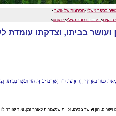
ושר בספר משלי
>
חסרונות של עושר
>
 פרקים
>
ביטויים בספר משלי
>
צדקה=
>
 ועושר בביתו, וצדקתו עומדת ל
ֹד. גִּבּוֹר בָּאָרֶץ יִהְיֶה זַרְעוֹ, דּוֹר יְשָׁרִים יְבֹרָךְ. הוֹן וָעֹשֶׁר בְּבֵיתוֹ, וְ
 וישרים, הון ועושר בביתו, זכויות שנשמרות לאורך זמן, ואור שזורח לו