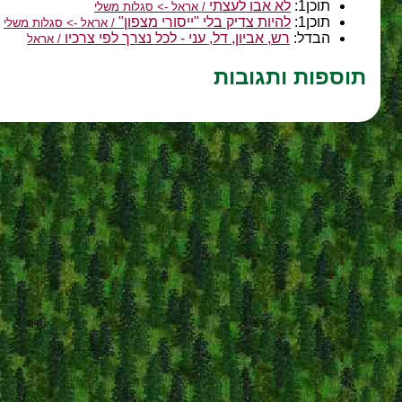
תוכן1:
לא אבו לעצתי
/ אראל -> סגלות משלי
תוכן1:
להיות צדיק בלי "ייסורי מצפון"
/ אראל -> סגלות משלי
הבדל:
רש, אביון, דל, עני - לכל נצרך לפי צרכיו
/ אראל
תוספות ותגובות