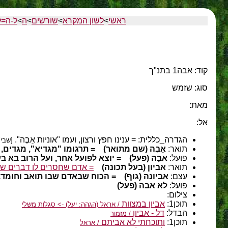
ראשי
>
לשון המקרא
>
שורשים
>
ה
>
ל-ה=ל
קוד: אבה1 בתנ"ך
סוג: שזמש
מאת:
אל:
הגדרה_כללית:
= ענינו חפץ ורצון, ועמו "אוניות אֵבֶה".
[שבי"
תואר:
אֵבֶה (שם מתואר)
= תרגומו "מגדיא", מגדים,
פועל:
אבָה (פעל)
= יוצא לפועל אחר, ועל הרוב בא ב
תואר:
אביון (בעל תכונה)
= אדם שחסרים לו דברים שהו
עצם:
אביונה (גוף)
= הכוח שבאדם שבו תואב וחומד.
פועל:
לא אבה (פעל)
צילום:
תוכן1:
אביון במצוות
/ אראל (הגהה: יעל) -> סגלות משלי
הבדל:
דל - אביון
/ מזמור
תוכן1:
ותוכחתי לא אביתם
/ אראל