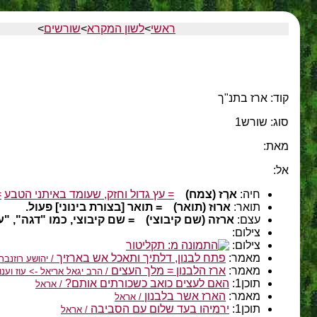
ראשי
>
לשון המקרא
>
שורשים
>
קוד: ארז בתנ"ך
סוג: שורש1
מאת:
אל:
חיה:
ארֶז (צמח)
= עץ גדול וחזק, שעומד באיתני הטבע
=
תואר:
ארוּז (תואר)
= תואר [בצורת בינוני] פעול.
עצם:
ארזה (שם קיבוצי)
= שם קיבוצי, כמו "דגה", "
צילום:
צילום:
מאמר:
פתח לבנון, דלתיך ותאכל אש בארזיך
/ יהושע רוזנבר
מאמר:
ארז הלבנון = מלך העצים
/ הרב יגאל אריאל -> עוז וענוה, עמ'
תוכן1:
האם לעצים כואב כשכורתים אותם?
/ אראל
מאמר:
הארז אשר בלבנון
/ אראל
תוכן1:
ירמיהו בעד שלום עם הסביבה
/ אראל