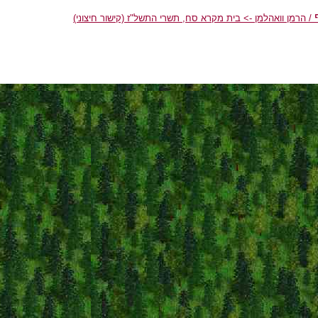
/ הרמן וואהלמן -> בית מקרא סח, תשרי התשל"ז
(קישור חיצוני)