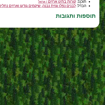
תוכן1:
קורות בתינו ארזים
/ אראל
הבדל:
לבנים נפלו וגזית נבנה, שיקמים גודעו וארזים נחליף
תוספות ותגובות