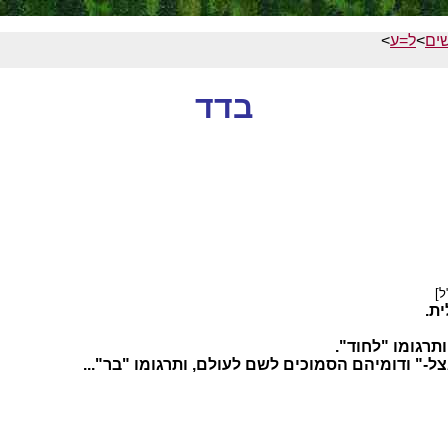
ים
>
ל=ע
>
בדד
ל]
ת.
ותרגומו "לחוד".
צל-" ודומיהם הסמוכים לשם לעולם, ותרגומו "בר"...