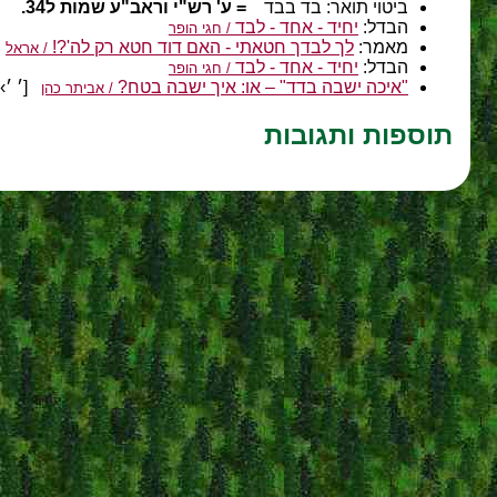
ביטוי תואר:
בד בבד
= ע' רש"י וראב"ע שמות ל34.
הבדל:
יחיד - אחד - לבד
/ חגי הופר
מאמר:
לך לבדך חטאתי - האם דוד חטא רק לה'?!
/ אראל
הבדל:
יחיד - אחד - לבד
/ חגי הופר
"איכה ישבה בדד" – או: איך ישבה בטח?
[׳ ׳›׳×׳‘ ׳‘
/ אביתר כהן
תוספות ותגובות