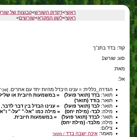
ראשי
>
דקדוק השורש
>
קבוצות של שורש
ראשי
>
לשון המקרא
>
שורשים
>
קוד: בדד בתנ"ך
סוג: שורש1
מאת:
אל:
הגדרה_כללית:
= ענינו היבדל מהיות יחד עם אחרים.
[שבי"
תואר:
בדָד (תואר פועל)
= במשמעות חיובית או שלילי
תואר:
בודד (תואר)
תואר:
לבד (תואר פועל)
= ענינו הבדל בין דבר לדבר, 
מילה:
לבד- (מילת יחס)
= מילה כמו "אל-" "על-" ו"א
תואר:
לבדָד (תואר פועל)
= במשמעות חיובית.
מילה:
מלבד- (מילת יחס)
צילום:
מאמר:
איכה ישבה בדד
/ מזמור