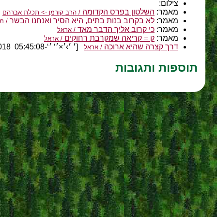
צילום:
מאמר:
השלטון בפרס הקדומה
/ הרב קורמן -> תכלת אברהם
מאמר:
לא בקרוב בנות בתים, היא הסיר ואנחנו הבשר
/ מח
מאמר:
כי קרוב אליך הדבר מאד
/ אראל
מאמר:
ק = קריאה שמקרבת רחוקים
/ אראל
דרך קצרה שהיא ארוכה
[׳ ׳›׳×׳‘ ׳‘-05:45:08 11.04.2018]
/ אראל
תוספות ותגובות