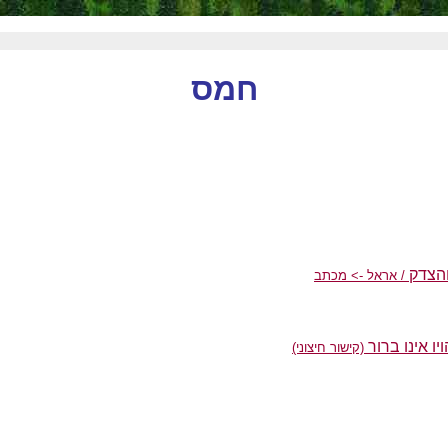
חמס
הצדק
/ אראל -> מכתב
ו אינו ברור
(קישור חיצוני)