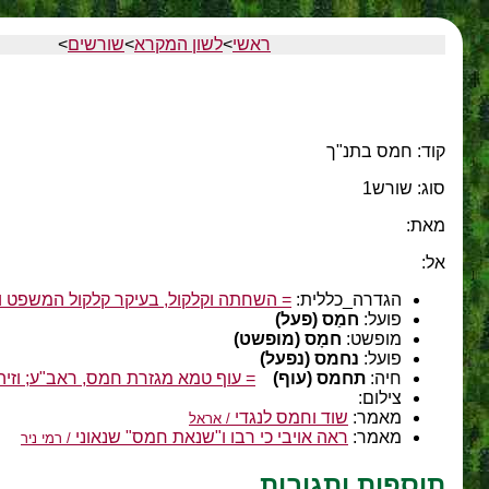
ראשי
>
לשון המקרא
>
שורשים
>
קוד: חמס בתנ"ך
סוג: שורש1
מאת:
אל:
הגדרה_כללית:
= השחתה וקלקול, בעיקר קלקול המשפט ו
פועל:
חמַס (פעל)
מופשט:
חמָס (מופשט)
פועל:
נחמס (נפעל)
חיה:
תחמס (עוף)
= עוף טמא מגזרת חמס, ראב"ע; וזיהוי
צילום:
מאמר:
שוד וחמס לנגדי
/ אראל
מאמר:
ראה אויבי כי רבו ו"שנאת חמס" שנאוני
/ רמי ניר
תוספות ותגובות