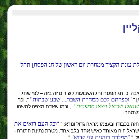
יין
 עונת הקציר ממחרת יום ראשון של חג הפסח] תחל
סיבה: כי חג הפסח וחג השבועות קשורים זה בזה – לפי שחג
וספרתם לכם ממחרת השבת... שבע שבתות
] "
". וכך
נגאלו ישראל ויצאו ממצרים
", וכמו שאדם מצפה למשהו
בשמחה.
וכל העם רואים את
זה בכבודו ובעצמו מראה גדול ונורא: "
ם ישראל היה מאוחד כאיש אחד בלב אחד. מטרת נתינת התורה -
ממלכת כוהנים וגוי קדוש
: "
",