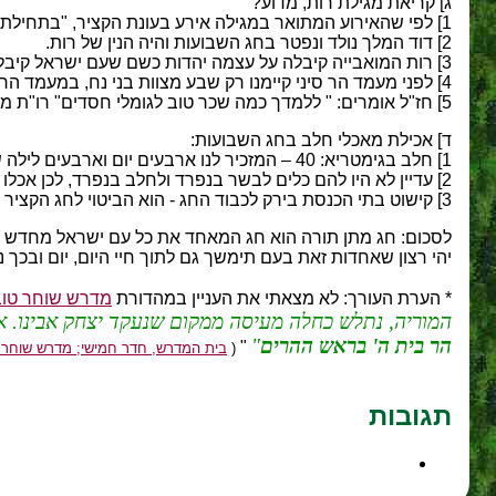
ג] קריאת מגילת רות, מדוע?
1] לפי שהאירוע המתואר במגילה אירע בעונת הקציר, "בתחילת קציר שעורים"- כפי שמתואר במגילה.
2] דוד המלך נולד ונפטר בחג השבועות והיה הנין של רות.
3] רות המואבייה קיבלה על עצמה יהדות כשם שעם ישראל קיבל את התורה.
4] לפני מעמד הר סיני קיימנו רק שבע מצוות בני נח, במעמד הר סיני נוספו לנו עוד רו"ת מצוות סך הכול- 606 מצוות = רו"ת ועוד 7= תרי"ג מצוות.
5] חז"ל אומרים: " ללמדך כמה שכר טוב לגומלי חסדים" רו"ת מסמלת את החסד והנאמנות- ככלתה של נעמי לכן זכתה להיות האם של שושלת מלכות דוד.
ד] אכילת מאכלי חלב בחג השבועות:
1] חלב בגימטריא: 40 – המזכיר לנו ארבעים יום וארבעים לילה שבהם שהה משה בהר סיני.
2] עדיין לא היו להם כלים לבשר בנפרד ולחלב בנפרד, לכן אכלו מאכלי חלב בלבד.
3] קישוט בתי הכנסת בירק לכבוד החג - הוא הביטוי לחג הקציר ויום הבכורים וזכר למתן תורה, לפי חז"ל : הר סיני היה מכוסה כולו בירק.
לסכום: חג מתן תורה הוא חג המאחד את כל עם ישראל מחדש ומ
יהי רצון שאחדות זאת בעם תימשך גם לתוך חיי היום, יום ובכך 
* הערת העורך: לא מצאתי את העניין במהדורת
מדרש שוחר טו
המוריה, נתלש כחלה מעיסה ממקום שנעקד יצחק אבינו. אמר
הר בית ה' בראש ההרים
"
(
בית המדרש, חדר חמישי; מדרש שוחר טו
תגובות