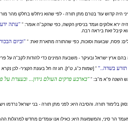
 היה קדוש עוד בטרם מתן תורה - לפי שהוא ניתלש בחלקו מהר מוריה
עתה ידעת
יה ירא אלוקים ועמד בניסיון הקשה, כפי שהקב"ה אומר: "
וא קיבל זאת ביראה רבה.
וביום הבכו
לים: פסח, שבועות וסוכות, כפי שהתורה מתארת זאת: "
בהם ארץ ישראל ובעיקר - משבעת המינים כדי להודות לקב"ה על פרי
תזרע בשדה..
" [שמות כ"ג, ט"ז]. חג זה חל בעונת הקציר- לכן נקרא 
בארבע פרקים העולם נידון... ובעצרת על פי
ש השנה פ"א מ"ב: "
וק בלימוד תורה. והסיבה היא: לפני מתן תורה - בני ישראל נרדמו וישנ
מד הר סיני, והמשמעות היא: כאילו אנו עומדים מחדש למרגלות ההר