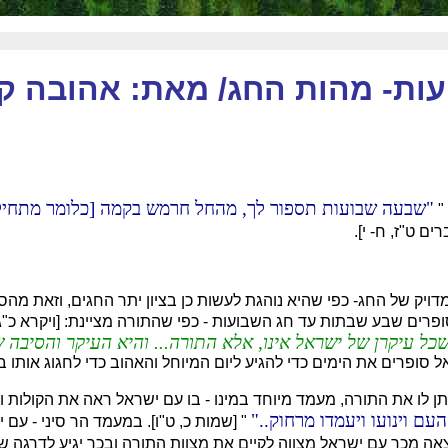
ות- מהות החג/ מאת: אהובה קל
שבעה שבועות תספור לך, מהחל חרמש בקמה [כלומר מתחילת
 "
ים ט"ז, ח- י].
מדויק של החג- כפי שהיא נוהגת לעשות כן בציון יתר החגים, וזאת מה
פרים שבע שבתות עד חג השבועות - כפי שהתורה מציינת: [ויקרא כ"ג
ל עיקרן של ישראל אינו, אלא התורה... והיא העיקר והסיבה ש
 סופרים את הימים כדי להגיע ליום המיוחל והאהוב כדי לחגוג אותו 
 לו את התורה, מעמד מיוחד במינו - בו עם ישראל ראה את הקולות וח
ם וינועו ויעמדו מרחוק..
" [שמות כ, ט"ו]. במעמד הר סיני - ע
אה מכך עם ישראל מצווה לקיים את מצוות התורה ובכך יגיע לדרגה של