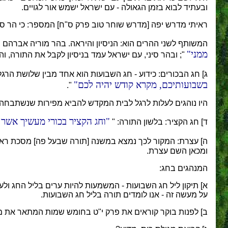
ובעתיד לבוא בזמן הגאולה - עם ישראל ישמש אור לגויים.
ראיתי מדרש יפה [מדרש שוחר טוב פרק ס"ח] המספר: כי הר סיני
המשותף לשני ההרים הוא: הניסיון והיראה. בהר מוריה אברהם ה
ממני
"; ובהר סיני, עם ישראל עמד בניסיון לקבל את התורה, וה
ג] חג הבכורים: כידוע - חג השבועות הוא אחד מבין שלושת הרג
בשבועותיכם, מקרא קודש יהיה לכם
".
היו נוהגים לעלות לרגל לבית המקדש להביא מפירות שנשתבחה 
וחג הקציר בכורי מעשיך אשר 
ד] חג הקציר: בלשון התורה: "
ה] עצרת: המקור לכך נמצא במשנה [תורה שבעל פה] מסכת רא
ומכאן השם עצרת.
המנהגים בחג:
א] תיקון ליל חג השבועות - המשמעות להיות ערים בליל החג ולעס
על מעשה זה - אנו לומדים תורה בליל חג השבועות.
ב] לפנות בוקר קוראים את פרק י"ט בחומש שמות המתאר את מע