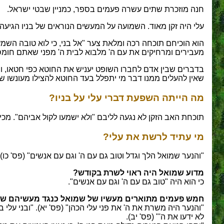
חנה מוזכרת שתים עשרה פעמים בספר, כמניין שבטי ישראל.
עלי היה זקן מאוד. השמועה על המעשים הנוראים של בניו הגיעה 
הוא הוכיחם תוכחה רכה ומלאת צער "אל בני, כי לוא טובה השמ
מעבירים ומרחיקים את עם ה' מלבוא לבית ה' מפני שאתם חומס
בדברים שבין אדם לחברו השופט יעניש את החוטא כפי חטאו, וב
שאין להעלים ממנו דבר מי יתפלל בעד החוטא להצילו מעונשו של 
מה הייתה השפעת דברי עלי על בניו?
תוכחת האב הזקן לא נגעה לליבם "ולא ישמעו לקול אביהם". מכיו
מי עתיד לרשת את עלי?
"והנער שמואל הלך וגדל וטוב גם עם ה' וגם עם אנשים" (פס' כו).
מדוע שמואל היה ראוי לשרת בקודש?
כי הוא היה "טוב גם עם ה' וגם עם אנשים".
חמש פעמים מתוארים מעשיו של שמואל כנגד מעשיהם של בני
"והנער היה משרת את ה' את פני עלי הכהן" (פס' יא). "ובני עלי בנ
לא ידעו את ה'" (פס' יב).