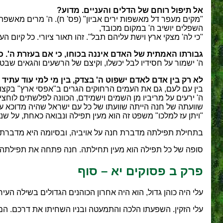
אל תיפול רוחם של הדלים והעניים. מדוע?
"מקים מעפר דל מאשפות ירים אביון" (פס' ח). ה' מרים מאשפתו
השפלים יושיב ה' במקום מכובד,
"כי לה' מצקי ארץ וישת עליהם תבל". זהו תאור ציורי. כל קיום הע
גבורתו האמתית של האדם איננה בכוחו, כי אם בעזרת ה'. 
ה' ישמור על חסידיו לבל יכשלו, וקיצם של הרשעים והגאים שבטח
לא רק בין אדם לאדם ישפוט ה' בצדק, בין מי למי עוד עתיד
בין עם לעם, גם את העמים הרחוקים הגרים ב"אפסי ארץ" בקצו
ה' ירעים על מריביו מן השמים וישמידם, הכוונה לפלשתים לוחצי 
שוועתה של חנה הייתה שוועתו של כל עם ישראל שהיה מדוכא ע"
"ויתן עז למלכו" משפט זה הוא מעין תפילה ונבואה כאחת, על שנ
בתחילת תפילתה מדברת חנה על אויביה, ובסיומה היא מדברת על 
סופה של כל תפילה הוא מעין תחילתה. חנה פתחה את תפילתה בקרן
פרק ב פסוקים יא – סוף
עלי היה כוהן גדול, הוא היה אחרון הכוהנים הגדולים בשילה הע
עלי הזקין. השפעתו הלכה והתמעטה ובניו השחיתו את דרכם. הם 