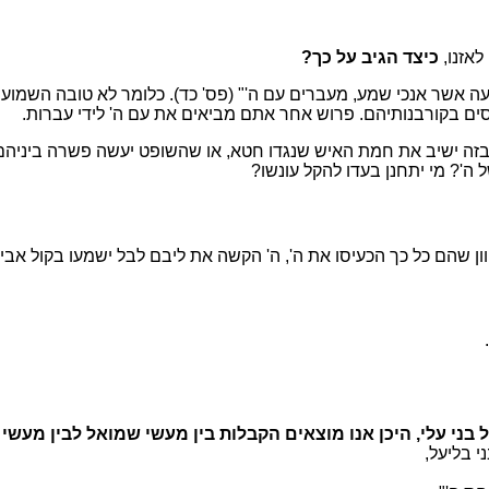
לאזנו,
כיצד הגיב על כך?
עה אשר אנכי שמע, מעברים עם ה'" (פס' כד). כלומר לא טובה השמו
ים בקורבנותיהם. פרוש אחר אתם מביאים את עם ה' לידי עברות.
זה ישיב את חמת האיש שנגדו חטא, או שהשופט יעשה פשרה ביניהם (
ה'? מי יתחנן בעדו להקל עונשו?
ון שהם כל כך הכעיסו את ה', ה' הקשה את ליבם לבל ישמעו בקול אביה
 עלי, היכן אנו מוצאים הקבלות בין מעשי שמואל לבין מעשי על
י בליעל,