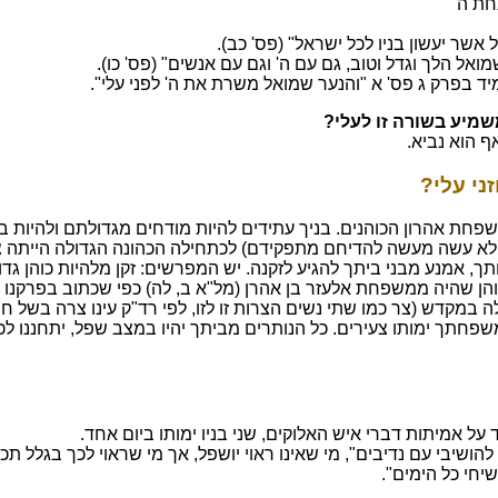
חת ה'"
 אשר יעשון בניו לכל ישראל" (פס' כב).
ואל הלך וגדל וטוב, גם עם ה' וגם עם אנשים" (פס' כו).
מיד בפרק ג פס' א "והנער שמואל משרת את ה' לפני עלי".
שמיע בשורה זו לעלי?
ף הוא נביא.
ני עלי?
פחת אהרון הכוהנים. בניך עתידים להיות מודחים מגדולתם ולהיות בזו
ולא עשה מעשה להדיחם מתפקידם) לכתחילה הכהונה הגדולה הייתה צ
חתך, אמנע מבני ביתך להגיע לזקנה. יש המפרשים: זקן מלהיות כוהן ג
והן שהיה ממשפחת אלעזר בן אהרן (מל"א ב, לה) כפי שכתוב בפרקנו 
 במקדש (צר כמו שתי נשים הצרות זו לזו, לפי רד"ק עינו צרה בשל 
שפחתך ימותו צעירים. כל הנותרים מביתך יהיו במצב שפל, יתחננו לכ
 על אמיתות דברי איש האלוקים, שני בניו ימותו ביום אחד.
יבי עם נדיבים", מי שאינו ראוי יושפל, אך מי שראוי לכך בגלל תכונות
יחי כל הימים".