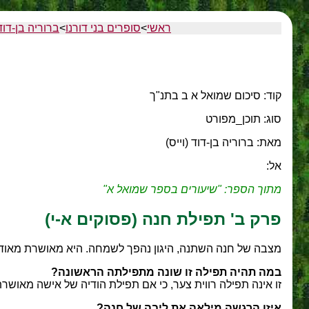
ראשי
>
סופרים בני דורנו
>
ברוריה בן-דוד 
קוד: סיכום שמואל א ב בתנ"ך
סוג: תוכן_מפורט
מאת: ברוריה בן-דוד (וייס)
אל:
מתוך הספר: "שיעורים בספר שמואל א"
פרק ב' תפילת חנה (פסוקים א-י)
מצבה של חנה השתנה, היגון נהפך לשמחה. היא מאושרת מאוד 
במה תהיה תפילה זו שונה מתפילתה הראשונה?
זו אינה תפילה רווית צער, כי אם תפילת הודיה של אישה מאושר
איזו הרגשה מילאה את ליבה של חנה?