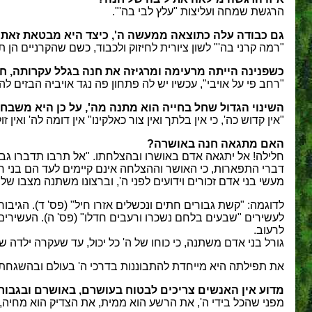
הרגשת שמחה ועליצות "עלץ לבי בה'".
גם כבודה עלה כתוצאה ממעשה ה', כיצד היא מבטאת זאת
"רמה קרני בה'" לשון ציורית לחיזוק ולכבוד, כשם שהקרניים ה
כשפנינה הייתה מרעימה ומרגיזה את חנה בגלל עקרותה, ח
"רחב פי על אויבי", עכשיו יש לה פתחון פה נגד אויביה הבזים לה
השינוי הגדול שחל בחייה הוא מתנה מה', על כן היא משבחת
"אין קדוש כה', כי אין בלתך ואין צור כאלקינו" אין דומה לה' ואין זו
האם מתגאה חנה באושרה?
חלילה! אל יתגאה אדם באושרו ובהצלחתו. "אל תרבו תדברו גבהה ג
דברי התפארות, כי האושר וההצלחה אינם קיימים לעד הם בני ח
מעשי בני אדם זכורים וידועים לפני ה', וברצונו משתנה מצבו של
לדוגמה: "קשת גבורים חתים ונכשלים אזרו חיל" (פס' ד). הגיבור
לעשירים "שבעים בלחם נשכרו ורעבים חדלו" (פס' ה). העשירים
לרעוב.
גורל בני אדם משתנה, כי כוחו של ה' כל יכול, עד שעקרה ילדה
את תפילתה היא מייחדת להתבוננות בדרכי ה' בעולם ובהשגחתו 
מדוע אין האנשים צריכים לבטוח בעושרם, באושרם ובגבו
מפני שהכל בידי ה', את הרשע הוא ממית, את הצדיק הוא מחיה, 