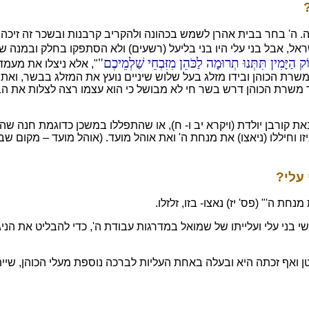
 ה' בחר בבית אהרן לשמש בכהונה ולהקריב קרבנות ובשכר זה זיכה א
שראל, אבל בני עלי היו בני בליעל (רשעים) ולא הסתפקו בחלק ובמנה
 הַיָּמִין תִּתְּנוּ תְרוּמָה לַכֹּהֵן מִזִּבְחֵי שַׁלְמֵיכֶם
", אלא ניצלו את מעמד
משרת הכוהן ובידו מזלג בעל שלוש שיניים נועץ את המזלג בבשר, ואת
משרת הכוהן דרש בשר חי לא מבושל כי הוא עצמו רצה לצלות את ה
 קורבן יולדת (ויקרא יב ו- ח), או שהתפללו במשכן כדוגמת חנה שהת
זו וחיללו (ניאצו) את מנחת ה' ואת אוהל מועד. (אוהל מועד – מקום שבו
עלי?
ת ה'" (פס' יז) נאצו- בזו, זלזלו.
 בני עלי ועלייתו של שמואל במדרגות עבודת ה', כדי להבליט את הניגו
ואף זכתה היא ובעלה באחת העליות לברכה נוספת מעלי הכוהן, שיית