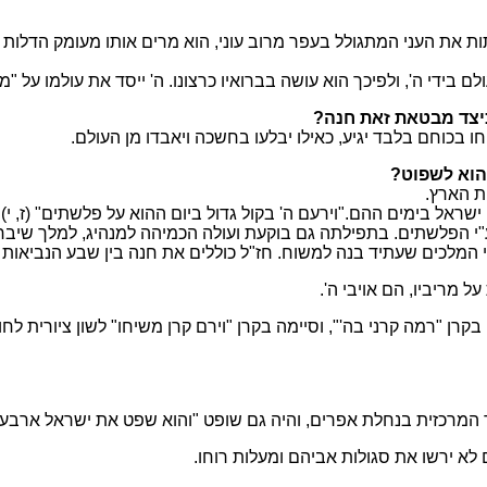
ת את העני המתגולל בעפר מרוב עוני, הוא מרים אותו מעומק הדלות 
ולם בידי ה', ולפיכך הוא עושה בברואיו כרצונו. ה' ייסד את עולמו על "
כיצד מבטאת זאת חנה?
ו בכוחם בלבד יגיע, כאילו יבלעו בחשכה ויאבדו מן העולם.
 הוא לשפוט?
ת הארץ.
ישראל בימים ההם."וירעם ה' בקול גדול ביום ההוא על פלשתים" (ז, י).
י הפלשתים. בתפילתה גם בוקעת ועולה הכמיהה למנהיג, למלך שיבחר
י המלכים שעתיד בנה למשוח. חז"ל כוללים את חנה בין שבע הנביאות 
מריביו, הם אויבי ה'.
 "רמה קרני בה'", וסיימה בקרן "וירם קרן משיחו" לשון ציורית לחוז
יר המרכזית בנחלת אפרים, והיה גם שופט "והוא שפט את ישראל ארבעים 
לא ירשו את סגולות אביהם ומעלות רוחו.