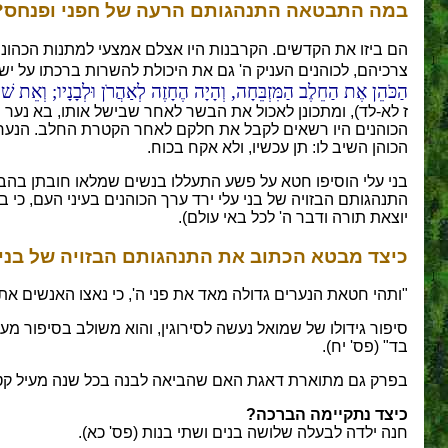
במה התבטאה התנהגותם הרעה של חפני ופנחס?
הם ביזו את הקדשים. הקרבנות היו אצלם אמצעי למתנות הכהונה.
צרכיהם, לכוהנים העניק ה' גם את היכולת להשרות ברכתו על י
הַכֹּהֵן אֶת הַחֵלֶב הַמִּזְבֵּחָה, וְהָיָה הֶחָזֶה לְאַהֲרֹן וּלְבָנָיו; וְאֵת שׁוֹק
ז לא-לד), ומתכונן לאכול את הבשר לאחר שבישל אותו, בא נער 
הכוהנים היו רשאים לקבל את חלקם לאחר הקטרת החלב. הנער 
הכוהן השיב לו: תן עכשיו, ולא אקח בכוח.
בני עלי הוסיפו חטא על פשע התעללו בנשים שמלאו חובתן בהבאת
התנהגותם הבזויה של בני עלי ירד ערך הכוהנים בעיני העם, כי בי
יוצאת תורה ודבר ה' לכל באי עולם).
כיצד מבטא הכתוב את התנהגותם הבזויה של בני 
"ותהי חטאת הנערים גדולה מאד את פני ה', כי נאצו האנשים את מנח
סיפור גידולו של שמואל נעשה לסירוגין, והוא משולב בסיפור מעשי
בד" (פס' יח).
בפרק גם מתוארת דאגת האם שהביאה לבנה בכל שנה מעיל קטן 
כיצד נתקיימה הברכה?
חנה ילדה לבעלה שלושה בנים ושתי בנות (פס' כא).