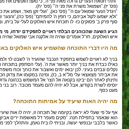
"ותהי חטאת הנערים גדולה מאת פני ה', כי נאצו האנשים את מנ
(פס' יז)."ושמואל משרת את פני ה'" (פס' יח).
"ויגדל הנער שמואל עם ה'" (פס' כא), "ועלי זקן מאד, ושמע את כל
"ולא ישמעו לקול אביהם, כי חפץ ה' להמיתם" (פס' כה),"והנער שמ
סוף פרק ב' פסוקים כז- לו תוכחת איש האלוקים לעלי על ביתו, ו
הגיע השעה שהכוהנים הבלתי ראויים לתפקידם יודחו, מי מ
איש האלוקים, חז"ל אומרים שהיה זה אלקנה אבי שמואל שהיה א
מה היו דברי התוכחה שהשמיע איש האלוקים באוז
בניך לא ראויים לשמש בתפקיד הנכבד שהועיד ה' לשבט לוי ולמש
כאילו כבדת את בניך יותר מאשר את ה'. (עלי הסתפק בתוכחה 
נקלים ונבזים בעיני. לכן יבואו ימים ואשבור את כוחך וכוח משפ
את אביתר מצאצאי עלי מל"א ב, כז), ומינה במקומו את צדוק הכ
ותינתן לאחר הם יביטו בקנאה אל הצר אל המשמש בכהונה גדולה
יוסיפו לשרת בקודש, אבל לא יהיה להם מעמד מכובד. רוב בני מ
מעט כסף.
מה יהיה האות שיעיד על אמיתות התוכחה?
אף על פי שעלי לא יראה בקיומה של תוכחה זו, יהיה לו אות שיעיד
הוא שנאמר בתפילת חנה: "מקים מעפר דל מאשפות ירים אביון להוש
כאשר בלבבי ובנפשי יעשה, ובניתי לו בית נאמן, והתהלך לפני מש