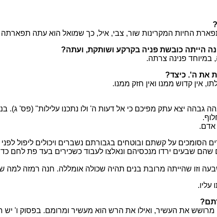
?
ן תפארת החיות המקרינות שור, צבי, איל, כך שמואל הוא עתה תפארתה 
נה הייתה כובשת פניה בקרקע ושותקת, ועתה?
, במיוחד פנינה צרתה.
 את ה'. כיצד?
לתו, אין קדוש ממנו ואין חזק ממנו.
בהה יצא עתק מפיכם כי אל דעות ה' ולו נתכנו עלילות" (פס' ג). בני 
לוף.
 אדם.
ים הסומכים על קשתם ובוטחים בגבורתם נשברים ויכולים ליפול לפני א
 שהם שבעים ירדו מנכסיהם ונאלצו לעבוד כשכירים בעד פת לחם כדי 
 שבעה וזו שהייתה מרובת בנים תהיה שכולה אומללה. חנה רמזה למה ש
עליו.
רתם?
מרושש את העשיר, ואילו את הרש הוא מעשיר ומרומם. בפסוק ו' יש רמ