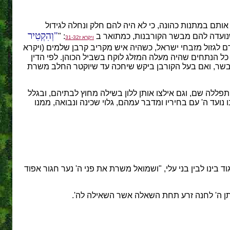
ותם במתנות כהונה, כי לא היה להם חלק ונחלה לגידול
וְהִקְטִיר
 שנועדה להם מבשר הקורבנות, כמתואר ב
: "
ויקרא ז31-32
ם לגזול מזבחי ישראל, כשהיה איש מקריב קרבן שלמים (ויקרא
 כל הנתחים שהיה מעלה המזלג לוקח בשביל הכוהן. לפי הדין
בשר, ואם בעל הקורבן ביקש שיחכה עד שיוקטר החלב משרת
פללה שם, וגם אילצו אותן ללון בשילה מחוץ לבתיהם, ובגלל
 נועד ה' עם בחיריו ומדבר עמהם, גלוי שכינה ונבואה, ממנו
ד בינו לבין בני עלי, "ושמואל משרת את פני ה' נער חגור אפוד
ן ה' לחנה זרע תחת השאלה אשר השאילה לה'.