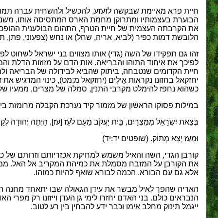
חיית פרא מאיימת שבקשה לזעזע, להכשיל ולהשחית עברה תמור
הבוערת בעצמותיו ומתרוקן מחמת הארס המתסיסה אותו, משנה את
את הקרבתה העצמית של חיית הטרף, התהום הבולענית ההופכת
הלובשת דמות כפיר (לביא, אריה, שחל) או נחש (צפעוני, פתן, תני
זהו גם תפקידו של השה (גדי) אותו מצווים בני ישראל לשחוט לפני צ
לפיכך את איחוד התוהו והבריאה. אות הדם על מזוזות הדלת וה
חיית הקדומים שנטבחה, ביתוק שהביא לבידולה של הבריאה ולה
יחזקאל בחזונו נקראות אֵילִים (יחזקאל מ:מט), כינוי המדגיש 
כשהוא נחפז להימלט מקרבי התנין, סמלה של מצרים, ממעיו של
במילות פסוקו הראשון של מזמור קיד נערכת הקבלה מרומזת בין
בְּצֵאת יִשְׂרָאֵל מִמִּצְרָיִם, בֵּיִת יַעֲקֹב מֵעַם לֹעֵז [עז], הָיְתָה יְה
וּמֵעַז יָצָא מָתוֹק. (שופטים יד:יד)
קורבן הגדי, השה והאיל משמש למחיקת אכזריותם וזרותם של כפ
את הקורבן על המזבח מסמלת את כמיהת המקריב אל האל. ממרד
אלא גם עם הבורא. הכמה לבורא שואף להיות כמוהו.
האריה שהפך לאיל מבשר את עידן הגאולה שבו יתאחד מחנה הטורפ
הנבראים כולם. בני האדם יחזרו לימי גן העדן וייזונו רק מפר
ייגמל תינוק מחלב אימו וכבר ידע להבחין בין רע לטוב.