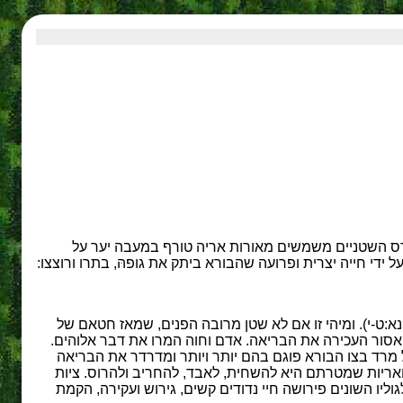
ההרס השטניים משמשים מאורות אריה טורף במעבה יער על
ל ידי חייה יצרית ופרועה שהבורא ביתק את גופהּ, בתרו ורוצצו:
נא:ט-י). ומיהי זו אם לא שטן מרובה הפנים, שמאז חטאם של
י האסור העכירה את הבריאה. אדם וחוה המרו את דבר אלוהים.
מרד בצו הבורא פוגם בהם יותר ויותר ומדרדר את הבריאה
 ואריות שמטרתם היא להשחית, לאבד, להחריב ולהרוס. ציות
ליו השונים פירושה חיי נדודים קשים, גירוש ועקירה, הקמת