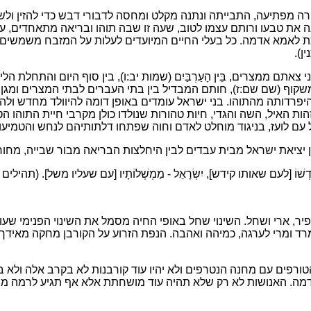
ה מפתיעה, התבייתה ונתנה מקלט ומחסה לדבורי דבש כדי להזין ול
 טבעו ורותם עצמו לטוב, שעה זו שבה תוהו ובריאה מתאחדים, ערכה
 לאמא אדמה. כל בעלי החיים המיועדים לעלות על המזבח משמשים
ן).
אתם ממצרים, בֵּין הָעַרְבַּיִם (שמות יב:ו), בין סוף היום והתחלת הלי
משקוף (שם שם:ז), חותם המבדיל בין בתי העברים לבתי המצרים ומג
יפרדותה מהתוהו. בני ישראל עומדים באופן דומה להיוולד מחדש ו
את זהות האיל, השה והגדי, חיות טהורות שנולדו כולן מקרבי חיית התו
 עם לועז, בניגוד מוחלט לאדם וחוה שפתחו דלתותיהם לנחש והטמיעו
 יציאת ישראל מבית עבדים לבין היחלצות הבריאה מבור שבייה, מחו
וּדָה לְקָדְשׁוֹ [לעם שאותו קידש], יִשְׂרָאֵל - מַמְשְׁלוֹתָיו [עם שעליו משל]. (תהילי
יר, ארי ושחל. השינוי שחל באופי החיה מסמל את השינוי הפנימי שעו
 ומרי לערגה, כמיהה ואהבה. הנפת הזרוע על הקורבן מחקה מאידך
ים עם מחנה הנטרפים ולא יהיו עוד קורבנות לא בקרב אלה ולא בקרב
י האדמה. האנושות לא רק שלא תהיה עוד מושחתת אלא אף תגיע לרמה מו