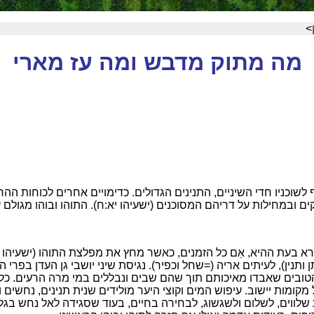
>
מה מתוק מדבש ומה עז מארי
 לשוכניו חדי השיניים, התנינים הגדולים. כדימויים אחרים לכוחות 
קים ובמחילות על דריהם המסוכנים (ישעיהו יא:ח). התוהו ובוהו מגולם ע
ורא בעת ההיא, אֵם כל הזמנים, כאשר מחץ את מפלצת התוהו (ישעיהו 
ותנין), לעיתים אריה (=שחל וכפיר). נגיסת שיני יושבי גן העדן בפר
טובים שאבדו מאיכותם תוך שהם שבים ונבללים במי מרה הרעים. כל 
קומות יישוב. עיפוש המים וקוצי היער מולידים שנית תנינים, נחשים
 שלווים, לשלום ולשגשוג, לבחירה בחיים, בעוד שסגידה לאל נחש בגלגו