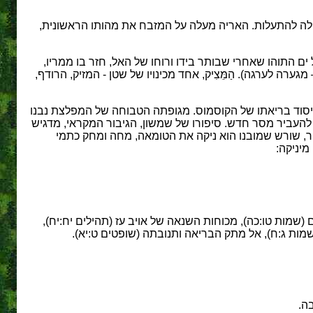
מפלה להתעלות. האריה מעלה על המזבח את מהותו הראשונית,
 התוהו שאחרי שבותר בידו ורוחו של האל, חזר בו ממריו,
רה לערגה). הַמֵּצִיק, אחד מכינויו של שטן - המזיק, הרודף,
יסוד בריאתו של הקוסמוס. מגופתה הטבוחה של המפלצת נבנו
להעביר מסר חדש. סיפורו של שמשון, הגיבור המקראי, מדגיש
פ.ר, שורש שמובנו הוא ניקה את הטומאה, מחה ומחק כתמי
מיניקה:
שמות טו:כה), מכוחות השנאה של אויב עז (תהילים יח:יח),
שמות ג:ח), אל מתק הבריאה ותנובתה (שופטים ט:יא).
ה.