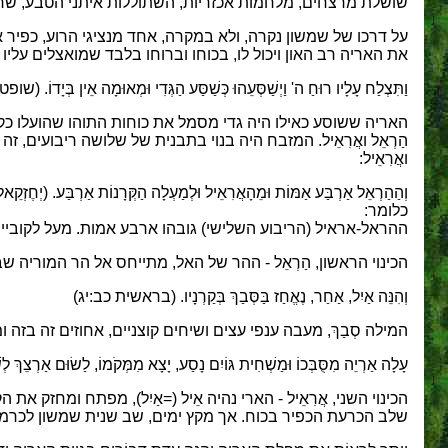
שושלת מרצחים, מלחמות אכזריות, השתוללות איתני הטבע, שריפו
על דרכו של שמשון נקרה, ולא במקרה, אחד מנציגי הרוע, כפיר אר
את האריה רב האון ויכול לו, בכוחו וברוחו בלבד שמואצלים עליו
וַתִּצְלַח עָלָיו רוּחַ ה' וַיְשַׁסְּעֵהוּ כְּשַׁסַּע הַגְּדִי וּמְאוּמָה אֵין בְּיָדוֹ. (שו
האריה ששוסע כאילו היה גדי מסמל את כוחות התוהו שהועלו כקו
הַרְאֵל ואֲרִאֵיל. המזבח היה בנוי בתבנית של שלושה ריבועים, ז
ואֲרִאֵיל:
וְהַהַרְאֵל אַרְבַּע אַמּוֹת וּמֵהָאֲרִאֵיל וּלְמַעְלָה הַקְּרָנוֹת אַרְבַּע. (יְחֶזְק
כלומר:
ההראל-אראיל (הריבוע השלישי) גובהו ארבע אמות. מעל לקובייה 
הכינוי הראשון, הַרְאֵל - ההר של האל, מתייחס אל הר המוריה
וְהִנֵּה אַיִל, אַחַר, נֶאֱחַז בַּסְּבַךְ בְּקַרְנָיו. (בראשית כב:יג)
המילה סְבַךְ, מעבה ענפי עצים ושיחים קוצניים, אחוזים זה בזה 
עָלָה אַרְיֵה מִסֻּבְּכוֹ וּמַשְׁחִית גּוֹיִם נָסַע, יָצָא מִמְּקֹמוֹ, לַשׂוּם אַרְצֵךְ לְש
הכינוי השני, אֲרִאֵיל - הארי נהיה אֵיל (=אַיִל), מפתח ומחזק
שלב הכרעת הכפיר בכוח. אך מקץ ימים, שב שנית שמשון לכרמי 