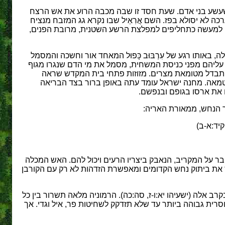
שעשע בני אדם. שעת חסד זו שבה מכבה הרוע את אש הרצח
 לא יסולא בפז. השם אֲרִאֵיל שבו נקרא גג המזבח מנציח
 למעשה כתחליפים למפלצת הרשע השטנית, מרובת הפנים,
לה, באותו רגע של עִרְבּוּב כָּפוּל המאחד אור וחשכה והמסמל
ן עליהם מפני כניסת המשחית, מסמל את מי הדם שנגרו מגוף
להתבדל מטומאת מצרים. מזוזות פתחי בית המקדש שראה
הו הטמאה. מחנה ישראל עומד עתה באופן ברור בצד הבריאה
 את ארסו בגופם ובנפשם.
ר הנחש, ממאורת האריה:
ם קיד:א-ב)
בר על המקריב, הנאבק ביצריו הרעים ויכול להם. האש המכלה
 את ביתוק נחש הקדומים ומאפשרת הזדהות לא רק עם הקורבן
 אלה (ישעיהו יא:ו-ז, סה:כה). הרמוניה מלאה תשרור בין כל
סרית גבוהה ביותר עד שלא תזדקק לשחיטות פר, איל וגדי. אך