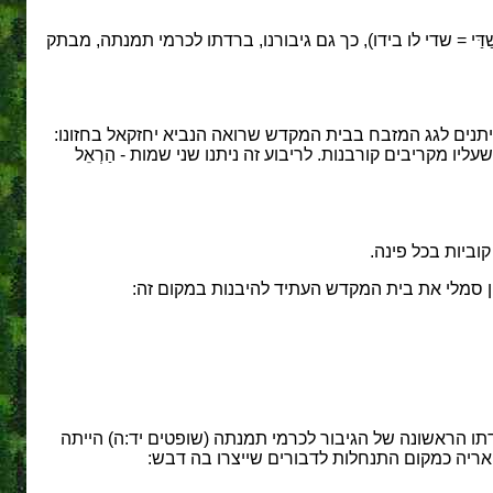
ּי = שדי לו בידו), כך גם גיבורנו, ברדתו לכרמי תמנתה, מבתק
ניתנים לגג המזבח בבית המקדש שרואה הנביא יחזקאל בחזונו:
ליו מקריבים קורבנות. לריבוע זה ניתנו שני שמות - הַרְאֵל
וביות בכל פינה.
פן סמלי את בית המקדש העתיד להיבנות במקום זה:
ירידתו הראשונה של הגיבור לכרמי תמנתה (שופטים יד:ה) הייתה
אריה כמקום התנחלות לדבורים שייצרו בה דבש: