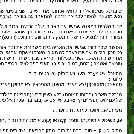
וַיָּסַר לִרְאוֹת אֵת מַפֶּלֶת הָאַרְיֵה וְהִנֵּה עֲדַת דְּבוֹרִים בִּגְוִיַּת הָאַרְי
שובו של שמשון אל זירת האירוע חונך את השלב השני בשינוי ש
האלימה, כדי להפוך לבריאה נדיבה ולהתאחד עם בוראהּ. אֲרִאֵיל 
שני השלבים במפגש שמשון עם האריה, שלב הכנעתו בכוח ושלב ה
הכיר בגדולת מעשה הבריאה ותרם לה מטובו תוך שהוא נפלג לפלגים
הצורר, הפך לְמַּצִּיק - היוצק, המשקה, המרווה. מהבולע (הנוג
הסצנה שבה הורג שמשון את האריה בידו משחזרת את זבח אותו 
כל חלקי היקום ואפשרו לאדם למצוא בו מאכל ומשקה. אך אין 
את חשיבות השלב השני בעלילות הבריאה שבו משתנה הישות העוינ
טומאה ואשמה (וממנו, כמובן, כיפור). הארי הפך לאיל, הכפיר הפ
מֵהָאֹכֵל יָצָא מַאֲכָל וּמֵעַז יָצָא מָתוֹק. (שופטים יד:יד)
כלומר:
מהאוכל [מהטורף] יצא מאכל ומהעז [ומהפראי] יצא מתוק [מאכל ע
מנבלת האריה (התוהו המומת) בקע מעיין דבש (הבריאה הנולדת) 
של עם לועז (תהילים קיד:א-ב), של עם עז (במדבר יג:כח) אל פל
מעזות, זעם וזוועה למתק, תום ועדנה:
עז, בשיכול אותיות, זע, וממנו זְוָעָה או זַעֲוָה. אימת התוהו ובוהו
מתוק, כ (=ק) + תום, בבחינת תום. מתק הבריאה - שדותיה הפורי