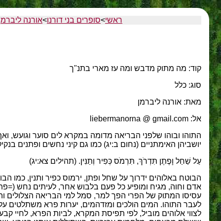
ראשי
>
סופרים בני דורנו
>
אורנה ליברמן
קוד: מה מתוק מדבש ומה עז מארי בתנ"ך
סוג: כלל
מאת: אורנה ליברמן
אל: liebermanorna @ gmail.com
התוהו ובוהו שלפני הבריאה מדומה במקרא לים סוער וגועש, ואף
יושביהן האימתניים (נחום ב:יג) כמו גם קיני נחשים ופתנים בנקי
עַל שַׁחַל וָפֶתֶן תִּדְרֹךְ, תִּרְמֹס כְּפִיר וְתַנִּין. (תהילים צא:יג)
הבוטח באלוהים ידרוך על שחל ופתן, ירמוס כפיר ותנין, כמו הב
אדם וחוה, מגיח ומופיע כל פעם בלבוש אחר, לעיתים נחש (=פתן 
עסיסו המתוק של הפרי הפך למר, סמל למי הבריאה הצלולים וה
לעבר התוהו. המים הולכים ומזדהמים, יערות פרא משתלטים על מ
לצווי אלוהים מוביל, לפי תפיסת המקרא, לביות הפרא, לחיי קבע