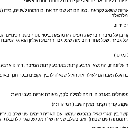
ת, רעידות אדמה ואולי אף חזרה לתוהו ובוהו הראשוני.
יות ששאג לקראתו. כמו הבורא שביתר את ים התוהו לשניים, בידו (שַׁדַ
 מלמעלה:
פטים יד:ו).
רבן על מזבח הבריאה. תפיסה זו מוצאת ביטוי נוסף בשני הכינויים ה
ה על גב זה, שכל אחד רחב מזה שעל גבו. הריבוע העליון הוא גג המזבח שע
ֵאל מג:טו)
עליונה זו, התנשאו ארבע קרנות בארבע קרנות המזבח, דהיינו ארבע ק
 שבו העלה אברהם לעולה את האיל שנגלה לו בין הקוצים ובכך חנך באו
ומפותלים באנרכיה, דומה למילה סֹבֶךְ, מאורת אריות בעבי היער:
ַּׁמָּה, עָרַיִךְ תִּצֶּינֶה מֵאֵין יוֹשֵׁב. (ירמיהו ד: ז)
 את הקשר בין הארי לאיל. במפגש שמשון עם האריה קיימים שני שלבים. 
תמנתה (שם שם:ח), ואז, בשלב שני זה של המפגש, נגלית לו נבלת ה