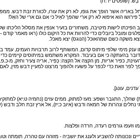
ֵה וּדְבַשׁ. (שופטים יד:ח)
חל באריה אשר הופך את גופו, לא רק את עורו, לכוורת זבת דבש. מ
פירושו הוא איפוא לא רק ארי שהפך לאַיִל כי אם גם ארי של האֵל!
פיכתו לישות מיטיבה, משחזרים בזעיר אנפין את מסלול הליכתו של ים
 ומובל ביובלים כדי להרוות את כל היקום כולו (ראו מאמר קודם – מגע
ש) יצא משקה כשם שמהאוכל (הנוגס) יצא מאכל.
ענק מימי שלפי מיתוס קדום, המשותף לרוב תרבויות העמים, עמד ב
מדובר בהעתקה כי אם בעיבוד. המקרא משתמש במיתוסים קיימים כדי 
ת, כפיר אריות, מן הקצה אל הקצה: כְּפִיר, אריה צעיר וחזק, מ-כ.
ך לפר וזאת כדי לכפר על פשעיו ולהפוך מרצונו למעיין דבש מזין, לאם 
דנים, עונג].
שהלך, התגבר ושפע: מעז למתוק, ממים עזים (נחמיה ט:יא) למתוקים (
גי נחלים ונהרות של חמאה ודבש (איוב כ:יז), אל ארץ זבת חלב ודבש (
, זעמו וזעפו גורמים רעדה, חרדה ופלצות.
ים ונכונותה להשביע ולענג את יושביה - מזוהה עם טהרה, תומתה וטוב