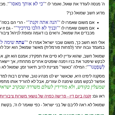
כי לא אותך מאסו
ה' מנסה לעודד את שאול, ואומר לו "
". מכ
מדוע חשב שמואל כך?
הנה אתה זקנת
אם משום שאמרו לו "
" - הרי הם בסה"
ובניך לא הלכו בדרכיך
אם משום שאמרו לו "
" - גם זו
מכבדים את שמואל, ורואים בו דוגמה ומופת לניהול ציבורי נ
עתה
שימה לנו
אולי הוא חשב כך, משום שבני ישראל אמרו לו "
במעמד גבוה יותר (לפחות פורמלית) מאשר שמואל; הוא יוכל לש
שמואל חשב, שהוא עדיין לא סיים את תפקידו; אמנם הוא זקן, אך
לבקש שיפטר את בניו וימנה שופטים אחרים מתחתיו, אך יישאר ה
לְשָׁפְטֵנוּ'
": המילה "כאשר" מציינת לרוב תיאור זמן; שמואל לא
מסקנה לימינו היא, שכאשר יש לנו מנהיג טוב, שתרם רבות למדינה
אפשר לבקש ממנו שימנה לו עוזרים, אבל לא להוריד אותו מתפקיד
שמעלין בקודש, ולא מורידין לעולם משררה שבקרב ישראל
ראו גם:
זקנה ביום דין - פרישה כפויה של נושאי משרות ציבוריות
שמואל לא ראה לליבם של בני ישראל - כפי שאמר לו ה', בקשת