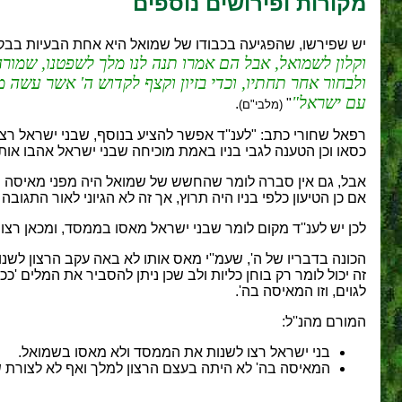
מקורות ופירושים נוספים
יש שפירשו, שהפגיעה בכבודו של שמואל היא אחת הבעיות בבק
וקלון לשמואל, אבל הם אמרו תנה לנו מלך לשפטנו, שמורה
ולבחור אחר תחתיו, וכדי בזיון וקצף לקדוש ה' אשר עשה
עם ישראל
.
"
(מלבי"ם)
רפאל שחורי כתב: "לענ''ד אפשר להציע בנוסף, שבני ישראל רצו
כסאו וכן הטענה לגבי בניו באמת מוכיחה שבני ישראל אהבו אותו
אבל, גם אין סברה לומר שהחשש של שמואל היה מפני מאיסה מידי
אם כן הטיעון כלפי בניו היה תרוץ, אך זה לא הגיוני לאור הת
לכן יש לענ''ד מקום לומר שבני ישראל מאסו בממסד, ומכאן רצו
הכונה בדבריו של ה', שעמ''י מאס אותו לא באה עקב הרצון לש
זה יכול לומר רק בוחן כליות ולב שכן ניתן להסביר את המלים 'כ
לגוים, וזו המאיסה בה'.
המורם מהנ''ל:
בני ישראל רצו לשנות את הממסד ולא מאסו בשמואל.
המאיסה בה' לא היתה בעצם הרצון למלך ואף לא לצורת של