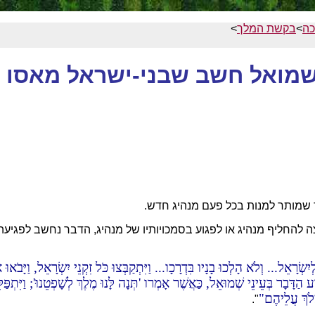
כה
>
בקשת המלך
>
שמואל חשב שבני-ישראל מאסו א
ה להחליף מנהיג או לפגוע בסמכויותיו של מנהיג, הדבר נחשב לפגיעה 
ִשְׂרָאֵל... וְלֹא הָלְכוּ בָנָיו בִּדְרָכָו... וַיִּתְקַבְּצוּ כֹּל זִקְנֵי יִשְׂרָאֵל, וַיָּבֹ
יֵּרַע הַדָּבָר בְּעֵינֵי שְׁמוּאֵל, כַּאֲשֶׁר אָמְרו 'תְּנָה לָּנוּ מֶלֶךְ לְשָׁפְטֵנוּ'; וַ
ְלֹךְ עֲלֵיהֶם
".