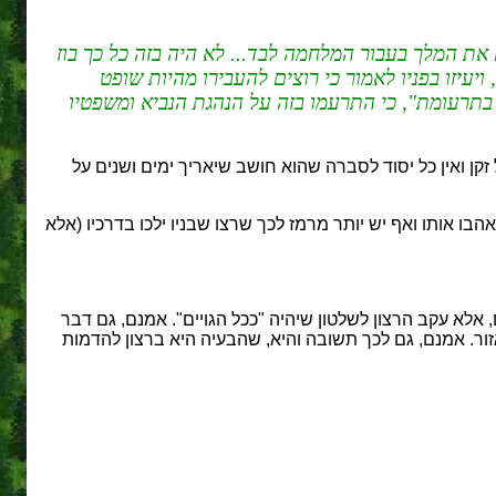
את המלך בעבור המלחמה לבד... לא היה בזה כל כך בוז
עיזו בפניו לאמור כי רוצים להעבירו מהיות שופט
 בתרעומת", כי התרעמו בזה על הנהגת הנביא ומשפטיו
קן ואין כל יסוד לסברה שהוא חושב שיאריך ימים ושנים על
ו אותו ואף יש יותר מרמז לכך שרצו שבניו ילכו בדרכיו (אלא
לא עקב הרצון לשלטון שיהיה "ככל הגויים". אמנם, גם דבר
אזור. אמנם, גם לכך תשובה והיא, שהבעיה היא ברצון להדמות