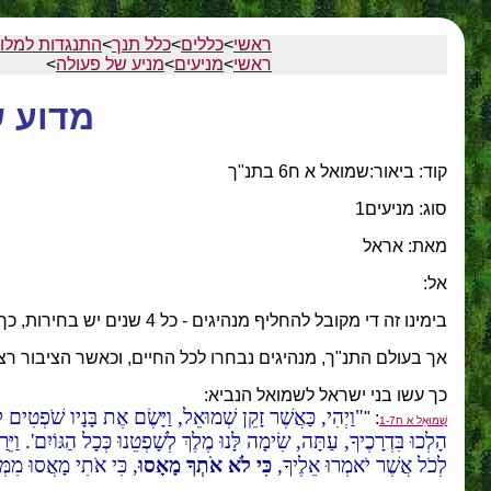
ראשי
>
כללים
>
כלל תנך
>
התנגדות למלו
ראשי
>
מניעים
>
מניע של פעולה
>
מדוע 
קוד: ביאור:שמואל א ח6 בתנ"ך
סוג: מניעים1
מאת: אראל
אל:
בימינו זה די מקובל להחליף מנהיגים - כל 4 שנים יש בחירות, כך שמותר למנות בכל פעם מנהיג חדש.
אך בעולם התנ"ך, מנהיגים נבחרו לכל החיים, וכאשר הציבור רצ
כך עשו בני ישראל לשמואל הנביא:
וַיְהִי, כַּאֲשֶׁר זָקֵן שְׁמוּאֵל, וַיָּשֶׂם אֶת בָּנָיו שֹׁפְטִים לְי
: "
שְׁמוּאֵל א ח1-7
הָלְכוּ בִּדְרָכֶיךָ, עַתָּה, שִׂימָה לָּנוּ מֶלֶךְ לְשָׁפְטֵנוּ כְּכָל הַגּוֹיִם'. וַ
לְכֹל אֲשֶׁר יֹאמְרוּ אֵלֶיךָ,
כִּי לֹא אֹתְךָ מָאָסוּ
, כִּי אֹתִי מָאֲסוּ מִמּ