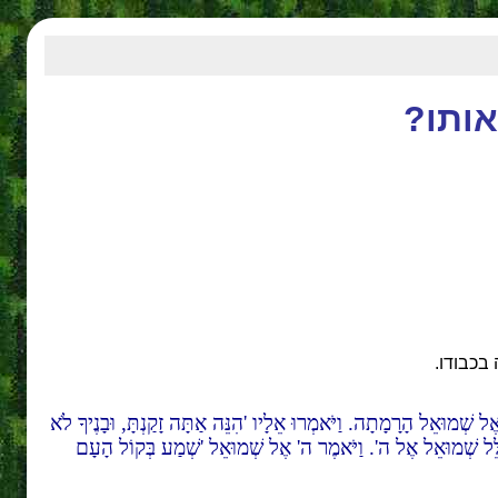
ותו?
בכבודו.
אוּ אֶל שְׁמוּאֵל הָרָמָתָה. וַיֹּאמְרוּ אֵלָיו 'הִנֵּה אַתָּה זָקַנְתָּ, וּבָנֶיךָ לֹא
יִּתְפַּלֵּל שְׁמוּאֵל אֶל ה'. וַיֹּאמֶר ה' אֶל שְׁמוּאֵל 'שְׁמַע בְּקוֹל הָעָם