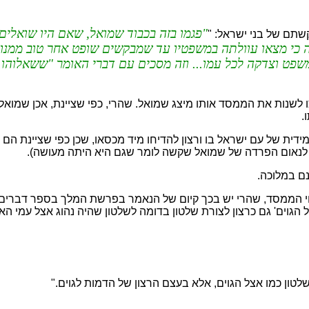
פגמו בזה בכבוד שמואל, שאם היו שואלים 
שתם של בני ישראל: "
 כי מצאו עוולתה במשפטיו עד שמבקשים שופט אחר טוב ממנו, וי
 משפט וצדקה לכל עמו... וזה מסכים עם דברי האומר "ששאלוהו
 לשנות את הממסד אותו מיצג שמואל. שהרי, כפי שציינת, אכן שמואל ז
.
ת של עם ישראל בו ורצון להדיחו מיד מכסאו, שכן כפי שציינת הם אהב
גובה לנאום הפרדה של שמואל שקשה לומר שגם היא היתה מעושה).
נם במלוכה.
נוי הממסד, שהרי יש בכך קיום של הנאמר בפרשת המלך בספר דברים, א
כל הגוים' גם כרצון לצורת שלטון בדומה לשלטון שהיה נהוג אצל עמי ה
טון כמו אצל הגוים, אלא בעצם הרצון של הדמות לגוים."