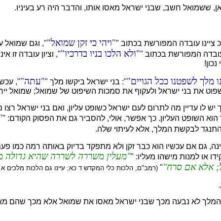
אן, ששמואל חשב, שבני ישראל מאסו אותו, והדבר היה רע בעיניו.
ויהי כי זקן שמואל
כ ציינו עובדה המפורשת בכתוב "
", וגם שמואל ע
ולא הלכו בניו בדרכיו
 עובדה המפורשת בכתוב "
", וציון עובדה זו 
כון!
 מלך לשפטנו ככל הגויים
עתה
": בני ישראל ביקשו מלך "
", עכש
פוט את בני ישראל ולעקוף את סמכות השיפוט של שמואל; שמואל יירד 
 יש לו עדיין מה לתרום לעם ישראל כשופט עליון, ואם בני ישראל רצו
וא השופט העליון. כך אפשר, אולי, להסביר גם את הפסוק הקודם: "
 התנגד לבקשת המלך, אלא לעיתוי שלה.
, גם אם עכשיו הוא כבר זקן ולא מתפקד בדיוק באותה רמה כמו פעם, כל
מעלין משררה לשררה שהיא גדולה ממ
ו או למנות מישהו מעליו: "
; אלא אם סרח
"
(רמב"ם, הלכות כלי המקדש ד כא; עיינו גם הלכות מלכים א ז
.
 המלך לא נבעה מכך שבני ישראל מאסו את שמואל אלא מכך שהם מאס