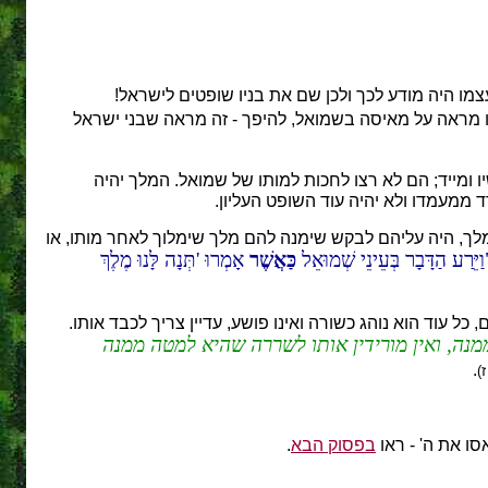
צמו היה מודע לכך ולכן שם את בניו שופטים לישראל!
אינו מראה על מאיסה בשמואל, להיפך - זה מראה שבני ישראל
יו ומייד; הם לא רצו לחכות למותו של שמואל. המלך יהיה
ממעמדו ולא יהיה עוד השופט העליון.
 מלך, היה עליהם לבקש שימנה להם מלך שימלוך לאחר מותו, או
וַיֵּרַע הַדָּבָר בְּעֵינֵי שְׁמוּאֵל
כַּאֲשֶׁר
אָמְרוּ 'תְּנָה לָּנוּ מֶלֶךְ
 עוד הוא נוהג כשורה ואינו פושע, עדיין צריך לכבד אותו.
נה, ואין מורידין אותו לשררה שהיא למטה ממנה
.
)
ו את ה' - ראו
בפסוק הבא
.