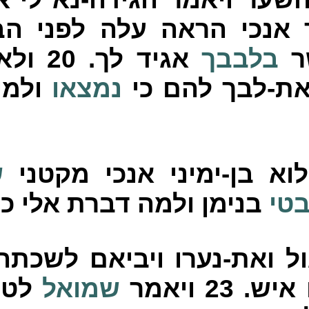
אנכי הראה עלה לפני הב
שר
בלבבך
אגיד לך.
20
ולאת
ת-לבך להם כי
נמצאו
ולמי
וא בן-ימיני אנכי מקטני
ש
טי
בנימן ולמה דברת אלי כ
 ואת-נערו ויביאם לשכתה
איש.
23
ויאמר
שמואל
לטב