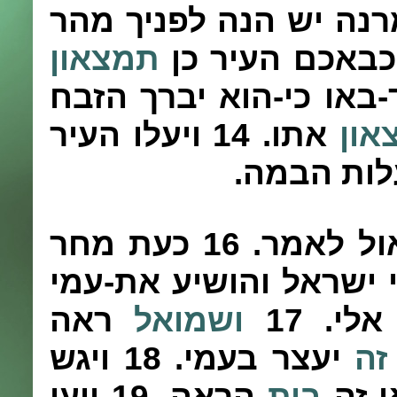
נה יש הנה לפניך מהר
באכם העיר כן
תמצאון
באו כי-הוא יברך הזבח
און
אתו.
14
ויעלו העיר
ות הבמה.
ול לאמר.
16
כעת מחר
 ישראל והושיע את-עמי
אלי.
17
ושמואל
ראה
זה
יעצר בעמי.
18
ויגש
י-זה
בית
הראה.
19
ויען