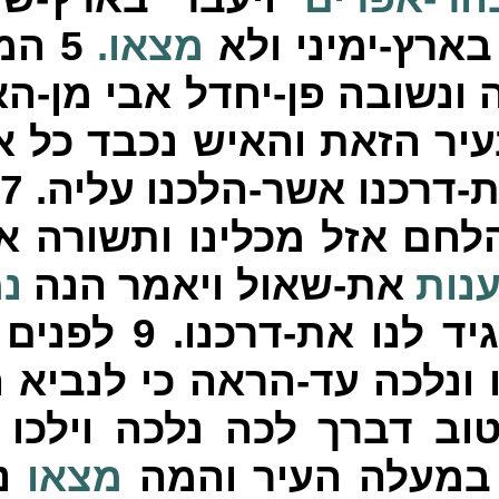
בארץ-ימיני ולא
מצאו.
5
המה
 ונשובה פן-יחדל אבי מן-ה
יר הזאת והאיש נכבד כל א
ת-דרכנו אשר-הלכנו עליה.
7
הלחם אזל מכלינו ותשורה א
נות
את-שאול ויאמר הנה
נ
יד לנו את-דרכנו.
9
לפנים 
 ונלכה עד-הראה כי לנביא 
וב דברך לכה נלכה וילכו
במעלה העיר והמה
מצאו
נע