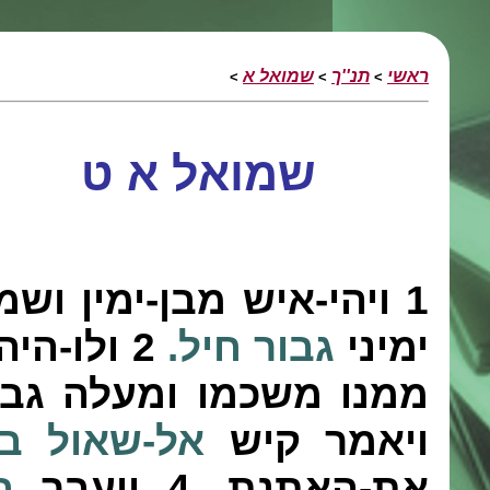
ראשי
תנ''ך
שמואל א
>
>
>
שמואל א ט
1
ויהי-איש מבן-ימין ושמ
ימיני
גבור
חיל.
2
ולו-היה
ממנו משכמו ומעלה גב
ויאמר קיש
אל-שאול בנ
את-האתנת.
4
ויעבר
ב