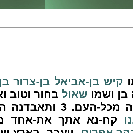
ו
קיש
בן-אביאל
בן-צרור
בן
 בן ושמו
שאול
בחור וטוב וא
ה מכל-העם.
3
ותאבדנה הא
ו
קח-נא אתך את-אחד מה
הר-אפרים
ויעבר בארץ-ש