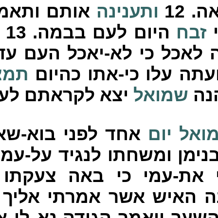
ה.
12
ותענינה
אותם ותאמר
י
זבח
היום לעם בבמה.
13
כ
אכל כי לא-יאכל העם עד-
עתה עלו כי-אתו כהיום
תמצ
הנה
שמואל
יצא לקראתם לעל
ואל
יום
אחד לפני בוא-שא
ימן ומשחתו לנגיד על-עמי
 את-עמי כי באה צעקתו 
 האיש אשר אמרתי אליך
שער ויאמר הגידה-נא לי א