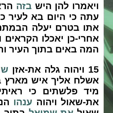
ויאמרו להן היש
בזה
הרא
עתה כי היום בא לעיר כ
אתו בטרם יעלה הבמתה ל
אחרי-כן יאכלו הקראים ו
המה באים בתוך העיר ו
15
ויהוה גלה את-אזן
שמ
אשלח אליך איש מארץ בנ
מיד פלשתים כי ראיתי
את-שאול ויהוה
ענהו
הנה
שאול
את-שמואל
בתוך ה