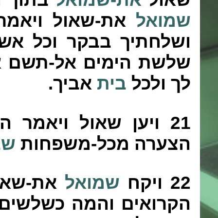
שמואל
את-שאול ויאמר 
ושלחתיך בבקר וכל א
שלשת
הימים אל-תשם א
לך ולכל
בית
אביך.
21
ויען שאול ויאמר הל
הצערה מכל-משפחות
שב
22
ויקח
שמואל
את-שאול
הקרואים והמה
כשלשים