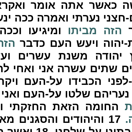
ה כאשר אתה אומר ואקרא
חצני נערתי ואמרה ככה ינ
ר
הזה
מביתו
ומיגיעו וככה 
יהוה ויעש העם כדבר
הזה
 יהודה משנת עשרים וע
 שתים עשרה אני ואחי לח
פני הכבידו על-העם ויקח
עריהם שלטו על-העם ואני 
ת
החומה הזאת החזקתי ושד
.
17
והיהודים והסגנים מא
בתינו על-שלחני.
18
ואשר הי