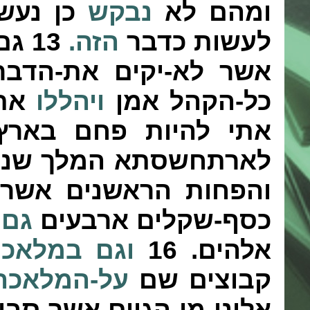
ומהם לא
נבקש
כן נעש
לעשות כדבר
הזה.
13
גם-
אשר לא-יקים את-הדב
כל-הקהל אמן
ויהללו
את-
אתי להיות פחם בארץ
לארתחשסתא המלך שנים
והפחות הראשנים אשר-ל
כסף-שקלים
ארבעים
גם
נ
אלהים.
16
וגם
במלאכ
קבוצים שם
על-המלאכה
אלינו מן-הגוים אשר-סבי