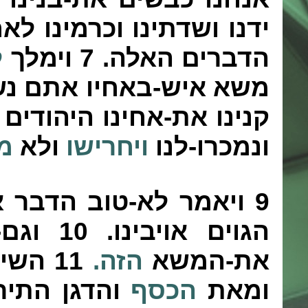
ידנו ושדתינו וכרמינו לא
הדברים האלה.
7
וימלך
ל
משא איש-באחיו אתם נש
קנינו את-אחינו היהודים 
ונמכרו-לנו
ויחרישו
ולא
מ
9
ויאמר לא-טוב הדבר 
הגוים אויבינו.
10
וגם-
את-המשא
הזה.
11
השיב
ומאת
הכסף
והדגן התיר