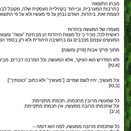
מבחן התוצאה
בתרבות המערבית, ובייחוד בקהילייה העסקית שלה, מקובל לבחון מעש
לעומת זאת, ביהדות, האדם נבחן על פי מעשיו ולא על פי התוצאה
מעמדו של המעשה ביהדות
ראשית לכל, נזכיר כי כל מצוות היהדות הן מבחינת "עשה" ומצוות "אל תעשה". זאת בעצם היהד
המעשים עצמם מככבים גם בחשיבה היהודית ולא רק בספר המצו
מתוך פרקי אבות [פרק ומשנה]
ולא המדרש הוא העיקר, אלא המעשה; וכל המרבה דברים, מבי
[א,טז]
וכל מעשיך, יהיו לשם שמיים. ["מעשיך" ולא כתוב "כוונותיך"]
[ב,טו]
כל שמעשיו מרובין מחכמתו, חכמתו מתקיימת;
וכל שחכמתו מרובה ממעשיו, אין חכמתו מתקיימת.
[ג,יב]
כל שחכמתו מרובה ממעשיו, למה הוא דומה --