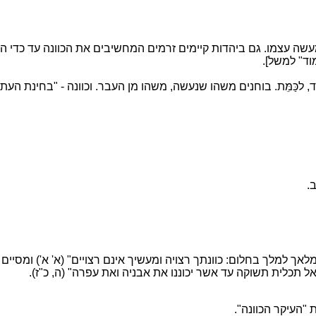
ה עצמו. גם ביהדות קיימים זרמים המחשיבים את הכוונה עד כדי ה
וד" למשל].
לכַּמֵּת. בוחנים משהו שנעשה, משהו מן העבר. וכוונה - "בחינת העתי
ב.
לאך למלך בחלום: כוונתך רצויה ומעשיך אינם רצויים" (א' א') ומס
ל תכלית תשוקה עד אשר יכוננו את אבניה ואת עפרה" (ה, כ"ז).
"העיקר הכוונה".