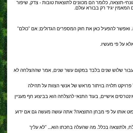
נחי-תוצאה, כלומר הם מכוונים לתוצאות טובות - צדק, שיפור
 המאמין יגיד רק בבורא עולם.
יה. ואפשר להפעיל כאן את חוק המספרים הגדולים; אם "כולם"
לא על פי מעשיו.
שר הקדים להחזיר הלוואה של 10 מיליארד דולר לממשלת ארה"ב כעבור שלוש שנים בלבד במקום עשר שנים, אמר שההצלחה לא
פרויקט תלויה בויתור מראש של אנשי הצוות על תהילה
נטרסים אישיים, בעוד התנאי להצלחה הוא בביצוע חף מעניין
וט אותו על פי מבחן התוצאה? אתה עושה מעשה גם אם ידוע
ח, ולתוצאה בכלל. מה שהעלה בחכתו הוא... "לא עליך