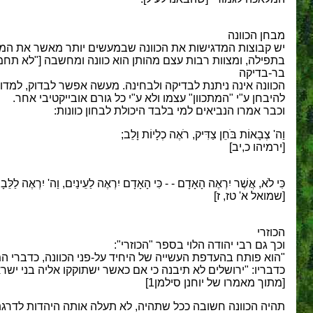
מבחן הכוונה
יש קבוצות המדגישות את הכוונה שבמעשים יותר מאשר את המעש
בתפילה, ומצוות רבות עצם מהותן הוא כוונה ומחשבה ["לא תחמ
בר-בדיקה
הכוונה אינה ניתנת לבדיקה ולבחינה. מעשה אפשר לבדוק, למדוד, 
להיבחן ע"י "המתכוון" עצמו ולא ע"י כל גורם אובייקטיבי אחר.
וכבר אמרו הנביאים למי בלבד היכולת לבחון כוונות:
וַה' צְבָאוֹת בֹּחֵן צַדִּיק, רֹאֶה כְלָיוֹת וָלֵב;
[ירמיהו כ,יב]
כִּי לֹא, אֲשֶׁר יִרְאֶה הָאָדָם - - כִּי הָאָדָם יִרְאֶה לַעֵינַיִם, וַה' יִרְאֶה לַלֵּבָ
[שמואל א' טז, ז]
הכוזרי
וכך גם רבי יהודה הלוי בספר "הכוזרי":
"הוא פותח בהעדפת העשייה של היחיד על-פני הכוונה, כדברי המ
כדבריו: "ירושלים לא תיבנה כי אם כאשר ישתוקקו אליה בני ישרא
[מתוך מאמרו של יוחנן סילמן1]
תהיה הכוונה חשובה ככל שתהיה, לא תעלה אותה היהדות לדרגת 