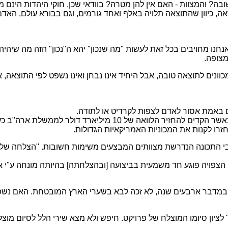
? והמצוות - האם אין להן מטרה? בוודאי שכן. חוקי היהדות הינם מו
ה, כיוון שהתוצאה תלויה באלף ואחד גורמים, וגם בבורא עולם, האדם
 אנחנו מחויבים בכל זאת לעשות "מה שנכון" יהא ה"נכון" הזה מה שיה
מצופה.
כוונים לתוצאה טובה, אבל היחיד אינו נבחן ואינו נשפט לפי התוצאה, א
ם באמת אסור לאדם לצפות לקרדיט או לתודה.
לי אייאקוקה [Lee Iacocca], היו"ר המוכשר של חברת קרייזלר, כא
חזרו לקנות את המכוניות האמריקאיות הגדולות.
גבי התכונה הנדרשת מצוותים המבצעים משימות חשובות. "הצלחה של 
צפויה פוגע חד משמעית בביצועה [ובהצלחתה] בהיותה מונחה ע"י אי
 במדבר ארבעים שנה, לא זכה לבא בשערי הארץ המובטחת. האם נשפ
ציון סיומו המוצלח של פרויקט. חיפש ולא מצא שירי הלל לסיום מוצל