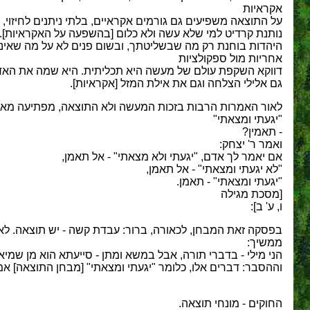
אקראיות
על התוצאה משפיעים גם גורמים אקראיים, בלתי ניתנים לחיזו
נותנת קרדיט למי שלא עשה ולא כלום [בהשפעה על האקראיות]. 
היהדות בוחנת רק מה שבשליטתך, ובשום פנים לא על מה שאינ
אחריות מול ספקולציות
דווקא השקפת עולם של מעשה היא תכליתית. היא שמה את האדם 
גם אלילי הצלחה וגם את אילת המזל [אקראיות].
לאור האמרות הרבות בזכות המעשה ולא התוצאה, מפתיעה מאוד
"יגעתי ומצאתי"
- תאמין?
ואמר ר' יצחק:
אם יאמר לך אדם, "יגעתי ולא מצאתי" - אל תאמן,
"לא יגעתי ומצאתי" - אל תאמן,
"יגעתי ומצאתי" - תאמן.
[מסכת מגילה
ו, ע' ב]:
בפסקה זאת המבחן, לכאורה, ברור: עבדת קשה - יש תוצאה. לא ע
ממשיך:
הני מילי - בדברי תורה, אבל במשא ומתן - סייעתא הוא מן שמיא.
וההסבר: דברים אלו, כלומר "יגעתי ומצאתי" [מבחן התוצאה] אמ
החוקים - מונחי תוצאה.