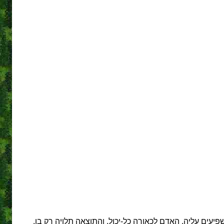
עים עליה. האדם לכאורה כל-יכול, והתוצאה תלויה רק בו.