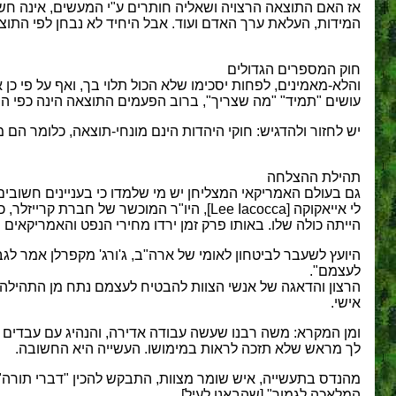
אז האם התוצאה הרצויה ושאליה חותרים ע"י המעשים, אינה חשובה
המידות, העלאת ערך האדם ועוד. אבל היחיד לא נבחן לפי התוצא
חוק המספרים הגדולים
והלא-מאמינים, לפחות יסכימו שלא הכול תלוי בך, ואף על פי כן
עושים "תמיד" "מה שצריך", ברוב הפעמים התוצאה הינה כפי ה
יש לחזור ולהדגיש: חוקי היהדות הינם מונחי-תוצאה, כלומר הם מ
תהילת ההצלחה
גם בעולם האמריקאי המצליחן יש מי שלמדו כי בעניינים חשובי
הייתה כולה שלו. באותו פרק זמן ירדו מחירי הנפט והאמריקאים 
היועץ לשעבר לביטחון לאומי של ארה"ב, ג'ורג' מקפרלן אמר ל
לעצמם".
הרצון והדאגה של אנשי הצוות להבטיח לעצמם נתח מן התהילה ה
אישי.
ומן המקרא: משה רבנו שעשה עבודה אדירה, והנהיג עם עבדים
לך מראש שלא תזכה לראות במימושו. העשייה היא החשובה.
מהנדס בתעשייה, איש שומר מצוות, התבקש להכין "דברי תורה" ל
המלאכה לגמור" [שהבאנו לעיל].