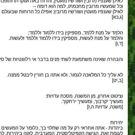
לאילן שענפיו מרובין ושורשיו מועטין, והרוח באה ועוקרתו והופכתו
וכל שמעשיו מרובין מחכמתו, למה הוא דומה --
לאילן שענפיו מועטין ושורשיו מרובין: אפילו כל הרוחות שבעולם ב
[ג,כא]
הלמד על מנת ללמד, מספיקין בידו ללמוד וללמד;
והלמד על מנת לעשות, מספיקין בידו ללמוד וללמד ולעשות.
[ד,ו]
והבהרה שאינה משתמעת לשתי פנים בדבר אי רלוונטיות של סיו
לא עליך כל המלאכה לגמור, ולא אתה בן חורין ליבטל ממנה.
[ב,יט]
וציטוט אחרון, מן המשנה, מסכת עדויות:
מעשיך יקרבוך, ומעשיך ירחקוך.
[משנה, עדויות ה,ז]
יהירות
ביהדות - אתה אחראי רק על מה שתלוי בך, כלומר על המעשים 
לעומת זאת, הגישה הקפיטליסטית, המערבית, לוקה ביהירות. להי