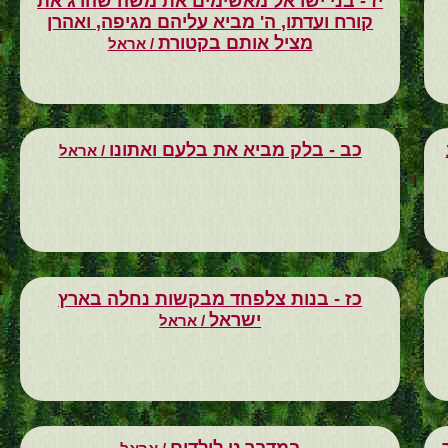
יז - בני ישראל מאשימים את משה שהרג את
קורח ועדתו, ה' מביא עליהם מגיפה, ואהרן
מציל אותם בקטורת
/ אראל
כב - בלק מביא את בלעם ואתונו
/ אראל
כז - בנות צלפחד מבקשות נחלה בארץ
ישראל
/ אראל