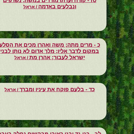
טז - קורח ועדתו מורדים במשה, נשרפים
ונבלעים באדמה
/ אראל
כ - מרים מתה; משה ואהרן מכים את הסלע
במקום לדבר אליו; מלך אדום לא נותן לבני
ישראל לעבור; אהרן מת
/ אראל
כד - בלעם פוקח את עיניו ומברך
/ אראל