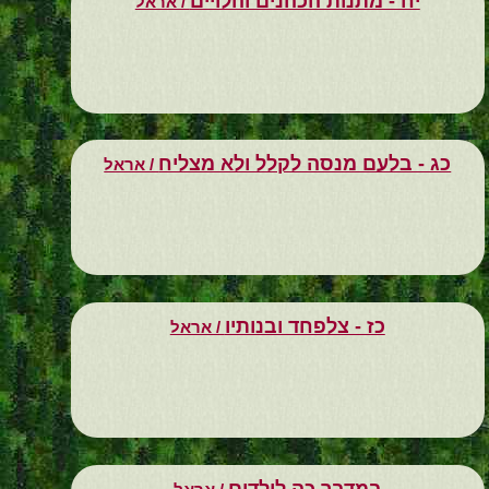
יח - מתנות הכהנים והלויים
/ אראל
כג - בלעם מנסה לקלל ולא מצליח
/ אראל
כז - צלפחד ובנותיו
/ אראל