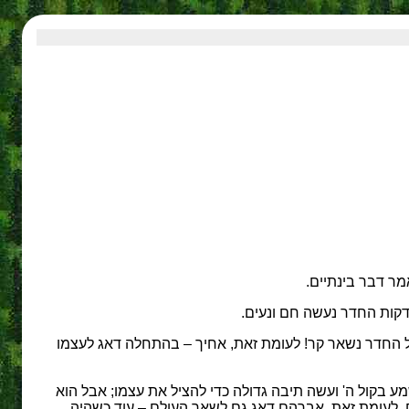
מר דבר בינתיים.
ה דקות החדר נעשה חם ונעים.
בל החדר נשאר קר! לעומת זאת, אחיך – בהתחלה דאג לעצמו
מע בקול ה' ועשה תיבה גדולה כדי להציל את עצמו; אבל הוא
. לעומת זאת, אברהם דאג גם לשאר העולם – עוד כשהיה