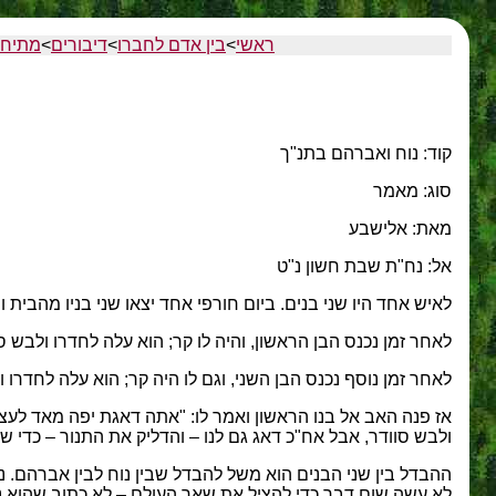
ראשי
>
בין אדם לחברו
>
דיבורים
>
מתיחת
קוד: נוח ואברהם בתנ"ך
סוג: מאמר
מאת: אלישבע
אל: נח"ת שבת חשון נ"ט
לאיש אחד היו שני בנים. ביום חורפי אחד יצאו שני בניו מהבית 
לאחר זמן נכנס הבן הראשון, והיה לו קר; הוא עלה לחדרו ולבש ס
לאחר זמן נוסף נכנס הבן השני, וגם לו היה קר; הוא עלה לחדרו 
אז פנה האב אל בנו הראשון ואמר לו: "אתה דאגת יפה מאד לעצ
ולבש סוודר, אבל אח"כ דאג גם לנו – והדליק את התנור – כדי שגם
ההבדל בין שני הבנים הוא משל להבדל שבין נוח לבין אברהם. נו
לא עשה שום דבר כדי להציל את שאר העולם – לא כתוב שהוא נ