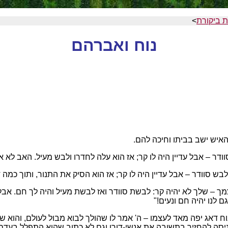
 ביקורת
>
נוח ואברהם
והאיש ישב בביתו וחיכה להם.
וודר – אבל עדיין היה לו קר; אז הוא עלה לחדרו ולבש מעיל. האב לא א
ולבש סוודר – אבל עדיין היה לו קר; אז הוא הסיק את התנור, ותוך כמ
מך – שלך לא יהיה קר: לבשת סוודר ואז לבשת מעיל והיה לך חם. א
 לנו יהיה חם ונעים!"
ח דאג יפה מאד לעצמו – ה' אמר לו שהולך לבוא מבול לעולם, והוא ש
יסה להחזיר בתשובה את אנשי-דורו וגם לא כתוב שהוא התפלל בעדם