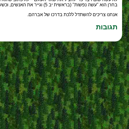
בחרן הוא "עשה נפשות" (בראשית יב 5) וגייר את האנשים, וכששמע שה' רוצה להשמיד את סדום ועמורה – הוא התפלל בעדם וניסה לשכנע את ה' שיסלח להם...
אנחנו צריכים להשתדל ללכת בדרכו של אברהם.
תגובות