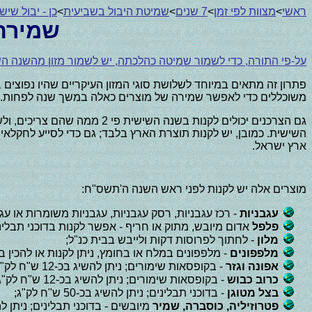
ראשי
>
מצוות לפי זמן
>
7 שנים
>
שמיטת היבול בשביעית
>
כן - יבול שיש
שמירת
על-פי התורה, כדי לשמור שמיטה כהלכתה, יש לשמור מזון מהשנה ה
פתרון זה מתאים במיוחד לשלושת סוגי המזון העיקריים שהיו נפוצים ב
משוכללים כדי לאפשר שמירה של מוצרים כאלה במשך שנה לפחות. חקלאים שמתמחים בסוג כזה של גיד
גם הצרכנים יכולים לקנות בש
השישית. כמובן, יש לקנות תוצרת הארץ בלבד; גם כדי לסייע לחקל
ארץ ישראל.
מוצרים אלה יש לקנות לפני ראש השנה ה'תשס"ח:
עגבניות
- רכז עגבניות, רסק עגבניות, עגבניות משומרות או עגב
פלפל
אדום מיובש, מתוק או חריף - אפשר לקנות בדוכני תבלינים או 
מלון
- לחתוך לפרוסות דקות ולייבש בבית כנ"ל;
מלפפונים
- מלפפונים במלח או בחומץ, ניתן לקנות או להכין בבית; ניתן להשיג בקופסה גדו
אפונה וגזר
- בקופסאות שימורים; ניתן להשיג בכ-12 ש"ח לק"ג.
כרוב כבוש
- בקופסאות שימורים; ניתן להשיג בכ-12 ש"ח לק"ג.
בצל מטוגן
- בדוכני תבלינים; ניתן להשיג בכ-50 ש"ח לק"ג;
פטרוזיליה, כוסברה, שמיר
מיובשים - בדוכני תבלינים; ניתן 