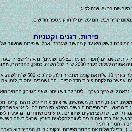
בכ-25 ש"ח לק"ג;
קום קריר ויבש, הם עשויים להחזיק מספר חודשים.
פירות, דגנים וקטניות
 התוצרת בשוק היא עדיין מהשנה שעברה; אבל יש פירות שהעונה שלהם
(תפוחי אדמה, בצלים ושומים). נראה לי שצריך בערך 0.5 ק"ג לאדם ליום (לא בדקתי). ע"פ חבר
החומ
.
ד לשבוע, זה עולה עוד כ- 150 ש"ח לכל השנה. אפשר גם לקנות פירות הדר טריים - הם נשמרים
. אבל לא הכל צריך לקנות מראש - רוב הפירות היבשים ממילא מיוצרים בחו"ל, א
צימוקים שחורים
,
גרעינים שחורים
,
גרעיני דלע