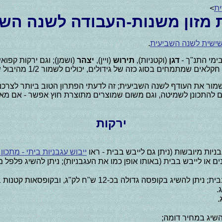
ית
>
 מזון משנות-העבודה לשנה השב
שישית לשנה השביעית
.
ימי התנ"ך -
דגן
(וקטניות),
תירוש
(ויין),
יצהר
(ושמן); וגם ירקות קפוא
ולים, יכולים לשמור 1/2 מהיבול של השנה השישית, ולמכור אותו בשנה השביעית.
נה השישית פי 2 ממה שהם צריכים, ולשמור את העודף לשנה השביעית; זה לדעתי הפתרון 
אים להתכונן לשמיטה, וגם משום שמוצרים מתוצרת חוץ אפשר - אם מ
ירקות
ניות מיובשות (ניתן גם לייבש בבית - ראו
ייבוש עגבניות ביתי - מתכון
לייבש בבית (באותו אופן כמו את העגבניות); ניתן להשיג פלפל מיובש בכ-28 
לה בכ-12 ש"ח לק"ג, ובקופסאות קטנות בכ-20 ש"ח לק"ג.
להשיג במחיר דומה;