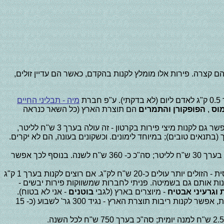
 קצרה. פירות אלו מומלץ לקנות בהקדם, כאשר הם עדיין זולים,
ת
מיה - תבליני החיים
וס
,
הפופקורן
והתמרים
הם תוצרת הארץ (כל השאר כנראה
- מיץ ענבים - בקבוק אחד (ליטר - ליטר וחצי) לשבוע, עולה בערך 10 ש"ח אם קונים מחברה זולה, סה"כ כ- 500 ש"ח לשנה. אפשר גם לקנות מיצי פירות בקרטון - זה עולה בערך 3 ש"ח לליטר,
, יחסית, לזמן ארוך (בתנאים טובים); במיוחד לימונים. וכשקונים בעונה, הם לא יקרים.
- שמנים - שמן זית לסלט ושמן חמניות/תירס/סויה לטיגון - נראה לי שצריך בערך 1 ליטר לחודש (ייתכן שאני מגזים); המחיר הוא בערך 30 ש"ח לליטר; סה"כ כ- 360 ש"ח לשנה. בנוסף לכך אפשר
- אגוזים, גרעינים, פיסטוקים, שקדים, בוטנים, צימוקים, תאנים, תמרים, משמשים, שזיפים; פירות יבשים הם יקרים יחסית - הזולים יותר עולים כ-20 ש"ח לק"ג. אם רוצים לקנות בערך 1 ק"ג
ז אפשר לקנות אותם גם בשמיטה. פניתי לחברות שמשווקות פירות יבשים -
ת
וגרעיני אבטיח
- מיוצרים בארץ (לגבי
בוטנים
- אני לא בטוח).
- ריבות - יש ריבות תוצרת חוץ כך שלא צריך לקנות מראש; אם בכל-זאת רוצים לעזור לחקלאים בארץ ישראל בשנה השישית, אפשר לקנות ריבות תוצרת הארץ - נגיד 300 גר' לשבוע (כ- 15