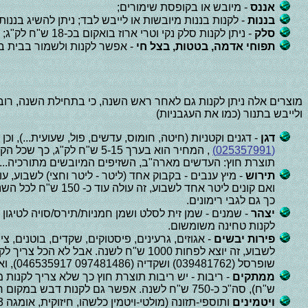
אננס
- מיובש או בקופסת שימורים;
בננות
- לקנות בננות מיובשות או לייבש לבד; ניתן להשיג בננות מיובשות 
סלק
- ניתן לקנות סלק נקי וטרי ארוז בואקום בכ-18 ש"ח לק"ג;
תפוחי אדמה, בטטות, בצל חי
- אפשר לקנות ולשמור בבית במ
מוצרים אלה ניתן לקנות גם לאחר ראש השנה, כי בתחילת השנה, רוב
ולייבש בתנור (כמו את העגבניות)
דגן
- דגנים וקטניות (חיטה, חומוס, עדשים, פול, שעועית...), וכן ירקות שנשמרים 
(025357991)
, המחיר הוא בערך 5-15 ש"ח לק"ג, כך שכל הקניה אמורה לעלות בערך 2000 ש"ח לכל השנה. כמוכן, בחברה זו,
תוצרת חוץ: העדשים מארה"ב, השזיפים המיובשים מתורכיה...)
תירוש
ואם קונים ליטר אח
כך גם לגבי רימונים.
יצהר
לקנות טחינה משומשום.
פירות יבשים
לשבוע, זה יוצא לפחות 1000 ש"ח לשנה
שופרסל (039481762) ושקדיה (097481486 046535917), ואמרו לי שם, שרק
ממתקים
ש"ח), סה"כ כ-750 ש"ח לשנה. אפשר גם לקנות דבש במקום ריבה - המחיר דומה.
ויטמינים
ותוספי-תזונה (מולטי-ויטמין כלשהו, חיזוקית, אומגה 3...) - כדי להשלים את החסר מפירות וירקות טריים. המחיר הוא בערך 2.5 ש"ח למנה יומית; סה"כ בערך 750 ש"ח לכל השנה.