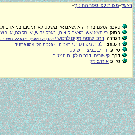
ראשי
>
מצוות לפי ספר החינוך
>
טעם:
הטעם ברור הוא ,שאם אין משפט לא יתישבו בני אדם ולא
פסוק:
כי תצא אש ומצאה קוצים, ונאכל גדיש, או הקמה, או ה
הגדרה:
דרכי שומת נזקים לרכוש
/ אהרן אורנשטיין -> מכללת שערי 
הלכות:
הלכות מפורטות
/ רמב"ם -> הלכות נזקי ממון פרק יד
סיווג:
החייב במצוה: שופט
דרך:
קישורים ודרכים לקיום המצוה
סיווג:
אירוע: נזק