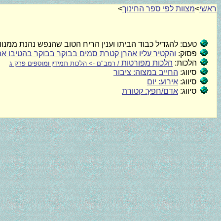
ראשי
>
מצוות לפי ספר החינוך
>
טעם:
להגדיל כבוד הביתו וענין הריח הטוב שהנפש נהנת ממנו
פסוק:
והקטיר עליו אהרן קטרת סמים בבוקר בבוקר בהטיבו את
הלכות:
הלכות מפורטות
/ רמב"ם -> הלכות תמידין ומוספים פרק ג
סיווג:
החייב במצוה: ציבור
סיווג:
אירוע: יום
סיווג:
אדם/חפץ: קטורת