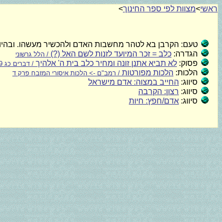
ראשי
>
מצוות לפי ספר החינוך
>
טעם:
הקרבן בא לטהר מחשבות האדם ולהכשיר מעשהו. ובהיותו 
הגדרה:
כלב = זכר המיועד לזנות לשם האל (?)
/ הלל גרשוני
פסוק:
לא תביא אתנן זונה ומחיר כלב בית ה' אלהיך
/ דברים כג 19
הלכות:
הלכות מפורטות
/ רמב"ם -> הלכות איסורי המזבח פרק ד
סיווג:
החייב במצוה: אדם מישראל
סיווג:
רצון: הקרבה
סיווג:
אדם/חפץ: חיות