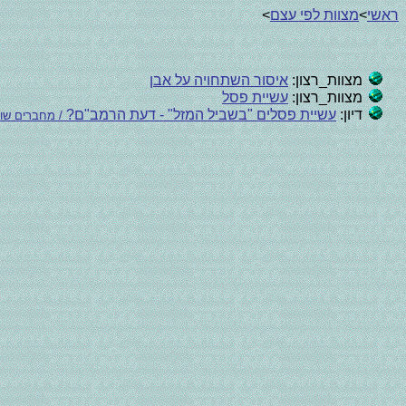
ראשי
>
מצוות לפי עצם
>
מצוות_רצון:
איסור השתחויה על אבן
מצוות_רצון:
עשיית פסל
דיון:
עשיית פסלים "בשביל המזל" - דעת הרמב"ם?
/ מחברים שוני