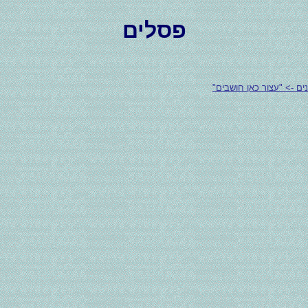
פסלים
ם -> "עצור כאן חושבים"