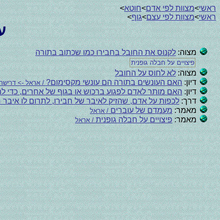
ראשי
>
מצוות לפי אדם
>
חוטא
>
ראשי
>
מצוות לפי עצם
>
גוף
>
ע
מצוה:
לקנוס את החובל בחבירו כמו שכתוב בתורה
פיצויים על חבלה גופנית
מצוה:
לא לחוס על החובל
דיון:
האם העונשים בתורה הם עונשי מקסימום?
/ אראל -> דריש
דיון:
האם מותר לאדם לפגוע ברכוש או בגוף של אחרים, כדי ל
דרך:
לכפות על אדם, שהזיק לאיבר של חבירו, לתרום לו איבר ח
מאמר:
מעמדם של עוברים
/ אראל
מאמר:
פיצויים על חבלה גופנית
/ אראל