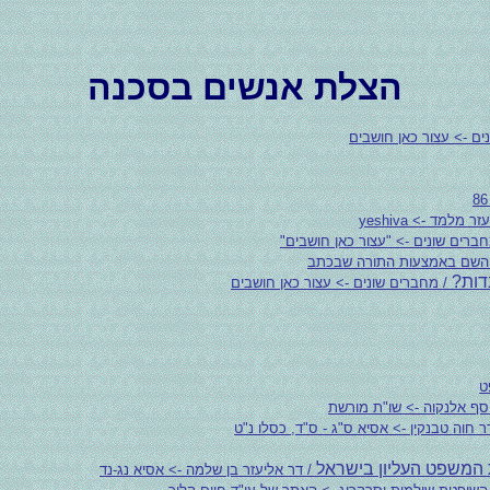
הצלת אנשים בסכנה
ים -> עצור כאן חושבים
מלמד -> yeshiva
ברים שונים -> "עצור כאן חושבים"
 השם באמצעות התורה שבכתב
דות?
/ מחברים שונים -> עצור כאן חושבים
ט
סף אלנקוה -> שו"ת מורשת
ר חוה טבנקין -> אסיא ס"ג - ס"ד, כסלו נ"ט
המשפט העליון בישראל
/ דר אליעזר בן שלמה -> אסיא נג-נד