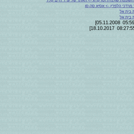
השופטת שולמית וסרקרוג -> האתר של עו"ד חיים קליר
 מרדכי הלפרין -> אסיא סה-סו
ת בית אל
ת בית אל