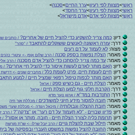
ראשי
>
מצוות לפי רעיון
>
ערך החיים
>
סכנה
>
ראשי
>
מצוות לפי רעיון
>
ערך החסד
>
ראשי
>
מצוות לפי אדם
>
אדם מישראל
>
דיון:
כמה צריך להשקיע כדי להציל חיים של אחרים?
/ כותבים שונ
דרך:
עזרה ראשונה לאנשים ששוקלים להתאבד
/ "סהר"
מצוה:
לא לעמוד על דם רעים
מאמר:
הצלת נפשות בספק סכנה
/ הרב שלום אופן -> עיטורי כהנים 86
מאמר:
עד כמה צריך להסתכן כדי להציל אדם מסכנה
/ הרב אליעזר 
דיון:
האם מותר לאדם לעשות איסור כדי להציל חיי אחרים?
/ מח
דיון:
חיים לעומת חיים, פרט לעומת כלל
/ מחברים שונים -> דרישת
דיון:
האם מותר לכפות טיפול רפואי שמציל חיים / למנוע התאב
מאמר:
הצלת חיים - גם כשיש ספק
/ אראל
דרך:
הקרבת חלקי גוף למען הצלת חיים
/ אראל
דרך:
התנדבות במד"א
/ ארגון נוער מדא
מאמר:
חובה למסור מידע חיוני למשודכים
/ מכללת אור חיה
מאמר:
חובת ההצלה וגבולותיה
/ מיכאל ויגודה -> מכללת שערי משפ
דיון:
פדיון שבויים - "לא תעמוד על דם רעך" או "צדקה"?
/ הרב יו
דיון:
תרומת כליה לצורך הצלת חיים - חובה, מותר או אסור?
/ ד
מאמר:
חילול שבת להצלת גויים
/ הרב יובל שרלו -> שו"ת מורשת
מאמר:
החובה להציל נפשות במשפט העברי ובפסיקה של בית 
מאמר:
חוק "לא תעמוד על דם רעך" מחייב אדם לבוא לעזרה