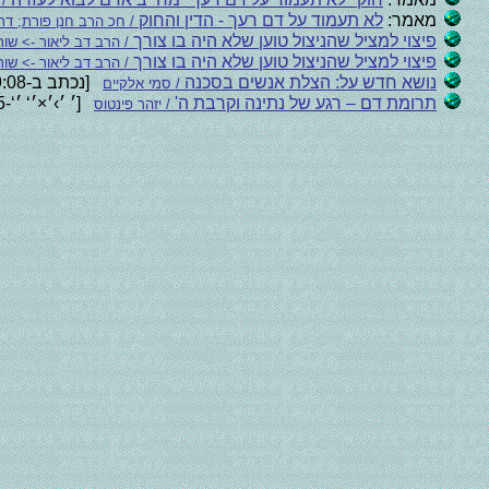
/ 
מאמר:
לא תעמוד על דם רעך - הדין והחוק
/ חכ הרב חנן פורת; דר
פיצוי למציל שהניצול טוען שלא היה בו צורך
/ הרב דב ליאור -> שו
פיצוי למציל שהניצול טוען שלא היה בו צורך
/ הרב דב ליאור -> שו
נושא חדש על: הצלת אנשים בסכנה
[נכתב ב-05:59:08 05.11.2008]
/ סמי אלקיים
תרומת דם – רגע של נתינה וקרבת ה'
[׳ ׳›׳×׳‘ ׳‘-08:27:55 18.10.2017]
/ יזהר פינטוס