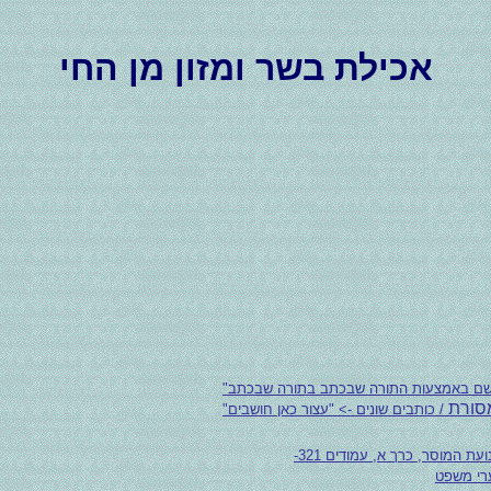
אכילת בשר ומזון מן החי
השם באמצעות התורה שבכתב בתורה שבכתב"
מסורת
/ כותבים שונים -> "עצור כאן חושבים"
ת המוסר, כרך א, עמודים 321-
רי משפט