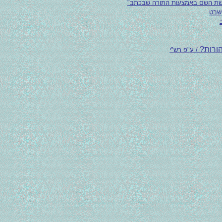
ישת השם באמצעות התורה שבכתב"
שבט
הורות?
/ ע"פ רש"י