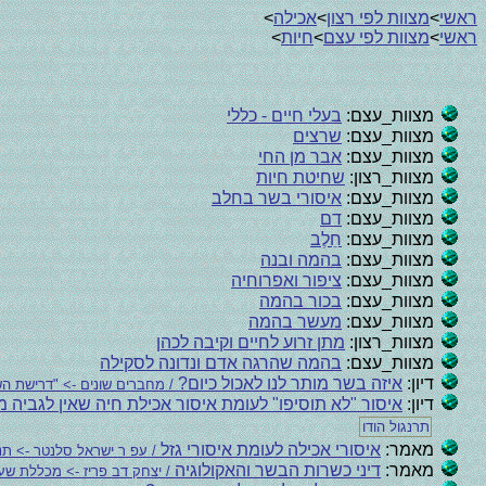
ראשי
>
מצוות לפי רצון
>
אכילה
>
ראשי
>
מצוות לפי עצם
>
חיות
>
מצוות_עצם:
בעלי חיים - כללי
מצוות_עצם:
שרצים
מצוות_עצם:
אבר מן החי
מצוות_רצון:
שחיטת חיות
מצוות_עצם:
איסורי בשר בחלב
מצוות_עצם:
דם
מצוות_עצם:
חֵלֶב
מצוות_עצם:
בהמה ובנה
מצוות_עצם:
ציפור ואפרוחיה
מצוות_עצם:
בכור בהמה
מצוות_עצם:
מעשר בהמה
מצוות_רצון:
מתן זרוע לחיים וקיבה לכהן
מצוות_עצם:
בהמה שהרגה אדם ונדונה לסקילה
דיון:
איזה בשר מותר לנו לאכול כיום?
/ מחברים שונים -> "דרישת 
דיון:
איסור "לא תוסיפו" לעומת איסור אכילת חיה שאין לגביה 
תרנגול הודו
מאמר:
איסורי אכילה לעומת איסורי גזל
/ עפ ר ישראל סלנטר -> תנוע
מאמר:
דיני כשרות הבשר והאקולוגיה
/ יצחק דב פריז -> מכללת שע