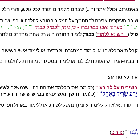
נטרנט (כולל אתר זה...) שבהם מלמדים תורה לכל גולש, והרי חלק מ
ובה העיקרית צריכה להסתמך על המקור המובא להלכה זו, כפי שנית
מר
"
כצרור אבן במרגמה - כן נותן לכסיל כבוד
"
; ואין "כבו
יל
(
= השונא ללמוד
)
כבוד
; לימוד התורה הוא רק אחת מהדרכים לתת 
קבל תואר כלשהו, או לימוד במסגרת יוקרתית, או לימוד אישי בשיעור פ
ד בבית-המדרש הפתוח לכולם, או לימוד במסגרת מיוחדת ל"תלמידים ש
יה לאיסור זה:
בשירים על לב רע
"'
(כלומר, אסור ללמד את התורה - שנמשלה
לשיר
יֵרַע שָׂרִיד בְּאָהֳלוֹ
" (כלומר,
חושך ואש
יפגעו במי שיש
שריד רע
= תל
תורה, אלא רק ללימוד עיוני (הנמשל לשיר), או ללימוד באוהל הפרטי
ֶנּוּ
" (
פירוט
).