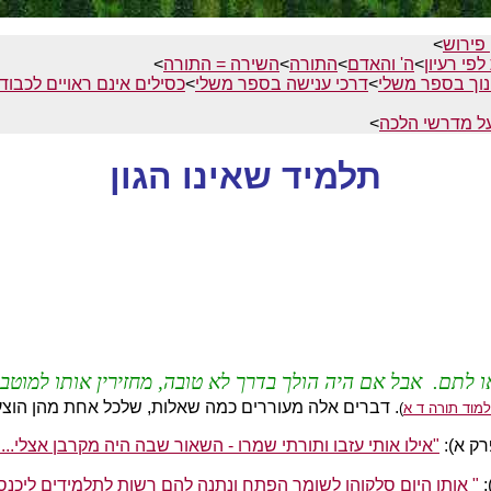
 פירוש
>
לפי רעיון
>
ה' והאדם
>
התורה
>
השירה = התורה
>
נוך בספר משלי
>
דרכי ענישה בספר משלי
>
כסילים אינם ראויים לכבוד
על מדרשי הלכה
>
תלמיד שאינו הגון
 לתם. אבל אם היה הולך בדרך לא טובה, מחזירין אותו למוטב, ו
. דברים אלה מעוררים כמה שאלות, שלכל אחת מהן הוצע
מוד תורה ד א
)
רק א):
"אילו אותי עזבו ותורתי שמרו - השאור שבה היה מקרבן אצלי..
)
" אותו היום סלקוהו לשומר הפתח ונתנה להם רשות לתלמידים ליכנס