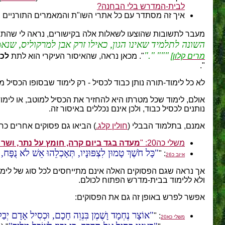
לבית-המדרש בלי הבחנה?
איך זה מסתדר עם כל אתרי השו"ת והמאמרים התורניים באי
מעבר לתשובות שהוצעו לשאלות אלה בקישורים, נראה לי שהתש
השונה לתלמיד שאינו הגון, כאילו זרק אבן למרקוליס, שנא
.
"
מרים קלון]
". מכאן נראה, שהאיסור העיקרי הוא לתת
לכס
".
לא כל לימוד-תורה נותן כבוד לכסיל - רק לימוד שבסופו הכסיל מ
אולם, לימוד שכל מטרתו היא להחזיר את הכסיל למוטב, או לימו
נותנים לכסיל כבוד, ולכן אינם נכללים באיסור זה.
אמנם, בתלמוד הבבלי (
חולין קלג.
) הביאו גם פסוקים אחרים כרא
משלי כה20: "
מעדה בגד ביום קרה, חומץ על נתר, ושר 
כָּל חֹשֶׁךְ טָמוּן לִצְפּוּנָיו, תְּאָכְלֵהוּ אֵשׁ לֹא נֻפָּח,
: "
איוב כ26
אך נראה שגם הפסוקים האלה אינם מתייחסים לכל סוג של לימוד 
ולא ללימוד בבית-מדרש הפתוח לכולם.
אפשר לפרש באופן זה גם את הפסוקים:
אוֹצָר נֶחְמָד וָשֶׁמֶן בִּנְוֵה חָכָם, וּכְסִיל אָדָם יְבַלְּע
: "
משלי כא20