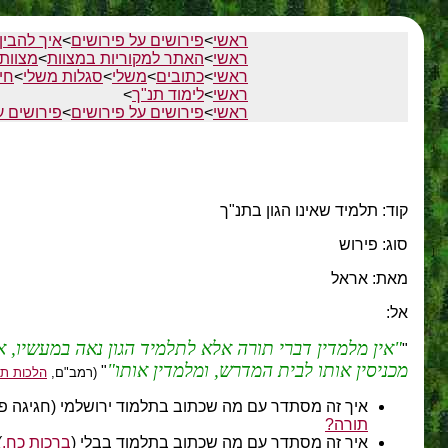
ראשי
>
פירושים על פירושים
>
איך להבין
ראשי
>
האתר למקוריות במצוות
>
מצוות 
ראשי
>
כתובים
>
משלי
>
סגלות משלי
>
חי
ראשי
>
לימוד תנ"ך
>
ראשי
>
פירושים על פירושים
>
פירושים 
קוד: תלמיד שאינו הגון בתנ"ך
סוג: פירוש
מאת: אראל
אל:
אין מלמדין דברי תורה אלא לתלמיד הגון נאה במעשיו, או
"
מכניסין אותו לבית המדרש, ומלמדין אותו
"
(רמב"ם,
הלכות תל
איך זה מסתדר עם מה שכתוב בתלמוד ירושלמי (חגיגה פ
תורה?
איך זה מסתדר עם מה שכתוב בתלמוד בבלי (
ברכות כח.
: