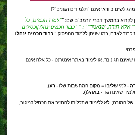
הגולשים בוודאי אינם "תלמידים הגונים"?!
אמרו חכמים, כל
ן לקרוא בהמשך דברי הרמב"ם שם: "
ד" אלא תורה, שנאמר
: "
כבוד חכמים ינחלו [וכסילים
כבוד לאדם, כמו שניתן ללמוד מהפסוק "
כבוד חכמים ינחלו
רטי.
אינם הגונים", או לימוד באתר אינטרנט - כל אלה אינם
ה
- למי
שליבו
= מקום המחשבות שלו -
רע
).
מיד שאינו הגון -
באהלו
).
 של המורה; ולא ללימוד שתכליתו להחזיר את הכסיל למוטב,