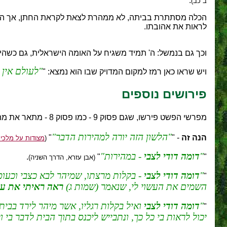
.
ב כב)
הכלה מסתתרת בביתה, לא ממהרת לצאת לקראת החתן, אך החת
לראות את אהובתו.
וכך גם בנמשל: ה' תמיד משגיח על האומה הישראלית, גם כשהי
לעולם אין 
ויש שראו כאן רמז למקום המדויק שבו הוא נמצא: "
פירושים נוספים
מפרשי הפשט פירשו, שגם פסוק 9 - כמו פסוק 8 - מתאר את מהירות ריצתו של החתן, בדומה לפסוק (
הלשון הזה יורה למהירות הדבר
הנה זה
- "
"
(
מצודות על מלכים
דומה דודי לצבי
- במהירות
.
"
"
(אבן עזרא, הדרך השניה)
דומה דודי לצבי
- בקלות מרצתו, שמיהר לבא כצבי וכעופ
"
השמים את העשוי לי, שנאמר (שמות ג)
ראה ראיתי את ענ
דומה דודי לצבי
ואיל בקלות רגליו, אשר מיהר לירד בבי
"
יכול לראות בי כל כך, ונתבייש ליכנס בתוך הבית לדבר בי ו