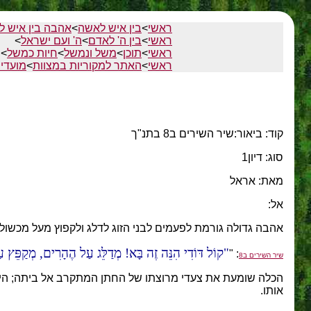
ראשי
>
בין איש לאשה
>
אהבה בין איש ל
ראשי
>
בין ה' לאדם
>
ה' ועם ישראל
>
ראשי
>
תוכן
>
משל ונמשל
>
חיות כמשל
>
ראשי
>
האתר למקוריות במצוות
>
מועדי
קוד: ביאור:שיר השירים ב8 בתנ"ך
סוג: דיון1
מאת: אראל
אל:
אהבה גדולה גורמת לפעמים לבני הזוג לדלג ולקפוץ מעל מכשולים
קוֹל דּוֹדִי הִנֵּה זֶה בָּא! מְדַלֵּג עַל הֶהָרִים, מְקַפֵּץ ע
: "
שיר השירים ב8
הכלה שומעת את צעדי מרוצתו של החתן המתקרב אל ביתה; היא
אותו.