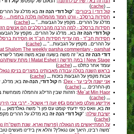
הנה זה בא - שירים לחתונה
: הנאום של קופטש:
קול דודי 
)
cache
(
...
קול דודי | ביכורים
: "
קול דודי הנה זה
בא מדלג על ההרים 
חסידות ברסלב - וורט חמוד מהמלווה מלכה בתפוח... - פורו
מדלג על ההרים.. מקפץ על הגבעות..."
...
(
cache
)
חסידות ברסלב - למה הרבה מהברסלבים הם אנשים הזויים
קול דודי הנה זה
בא.. מדלג על ההרים.. מקפץ על הגבעות
חסידות חב"ד - מה עדיף חסידות חב"ד או חסידות ברסלב -
על ההרים.. מקפץ על הגבעות..."
...
(
cache
)
at Shalom The weekly parsha commentary - parshat
דודי הנה זה
בא" זה משה בשעה שבא משה ואמר לישרא
New Stage | במה חדשה | Matat Eshet | מתת עשת/הנה הסתו עבר
עומד אחר כתלנו
...
(
cache
)
בראש השנה בטלה עבודה מאבותינו במצרים בניסן נגאלו ב
אבות מקפץ על הגבעות בזכות
...
(
cache
)
אני ישנה וליבי ער - Dex
: ח
קול דודי, הנה-זה
בא; מדלג, ע
מן-החרכים.
...
(
cache
)
Me`at Min Haor
: הזהות שבין הדילוג והחמלה מומחשת 
)
cache
(
...
אידישע וועלט פארומס ג€¢ זעה די אשכול - *רבי צבי הירש 
זה
בא, וואס כפי ידעתי קומט עס פון ר' משה גאלדמאן
...
(
ישיבת שילה
: "
קול דודי הנה זה
בא מדלג על ההרים מקפץ 
)
cache
(
על המתייאשים מן הגאולה (פרשת וארא, שנת תשס"ח) נכ
'משה רבינו, היאך אנו נגאלין? והלא אין בידינו מעשים טו