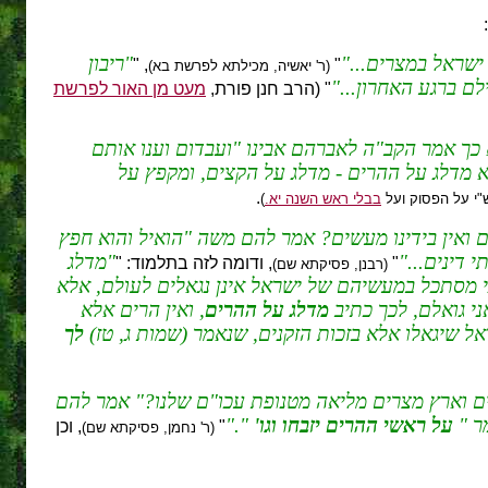
ישראל במצרים...
ריבון
, "
"
(ר' יאשיה, מכילתא לפרשת בא)
ם ברגע האחרון...
" (הרב חנן פורת,
מעט מן האור לפרשת
 כך אמר הקב"ה לאברהם אבינו "ועבדום וענו אותם
א מדלג על ההרים - מדלג על הקצים, ומקפץ על
.
ש"י על הפסוק ועל
בבלי ראש השנה יא.
)
ם ואין בידינו מעשים? אמר להם משה "הואיל והוא חפץ
 דינים...
מדלג
"
, ודומה לזה בתלמוד: "
(רבנן, פסיקתא שם)
י מסתכל במעשיהם של ישראל אינן נגאלים לעולם, אלא
ני גואלם, לכך כתיב
מדלג על ההרים
, ואין הרים אלא
ל שיגאלו אלא בזכות הזקנים, שנאמר (שמות ג, טז)
לך
ים וארץ מצרים מליאה מטנופת עכו"ם שלנו?" אמר להם
ר "
על ראשי ההרים יזבחו וגו'
".
"
, וכן
(ר' נחמן, פסיקתא שם)