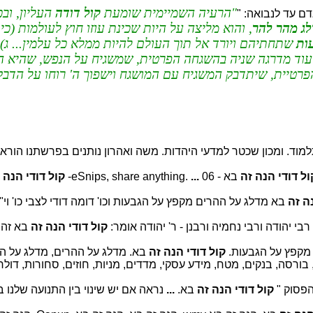
הרעיה השמיימית שומעת
קול דודה
העליון, ובכ
ם עד לנבואה: "
ג מהר להר
, והוא מליצה על היות שכינת עוזו חוץ לעולמות (
ות
שתחתיהם ויורד אל תוך העולם להיות ממלא כל עלמין... ג) 
ף עוד מדרגה שניה בהשגחה הפרטית, שמשגיח על הנפש, שהיא הש
פרטיית, שיתדבק המשגיח עם המושגח וישפוך ה' רוחו על הדבקי
וד. ומכון שכטר למדעי היהדות. משה ואהרון נותנים בפרשתנו הורא
ול דודי הנה זה
בא - eSnips, share anything.
06-
...
קול דודי הנה 
ה זה
בא מדלג על ההרים מקפץ על הגבעות וכו' דומה דודי לצבי כו' וי"
בי יהודה ורבי נחמיה ורבנן - ר' יהודה אומר:
קול דודי הנה זה
בא זה 
מקפץ על הגבעות.
קול דודי הנה זה
בא. מדלג על ההרים, מדלג על הה
 בורסה, בנקים, מטח, מידע עסקי, מדדים, מניות, חוזים, סחורות, דולר, 
הפסוק "
קול דודי הנה זה
בא.
...
נראה אם יש שינוי בין התנועה שלנו 