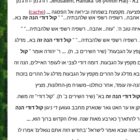
 מפציעה. מקפצת בשמחה וביראה אל הפסגה
...
(
cache
)
 אהבה.. רשפיה רשפי אש שלהבתיה..." "
קול דודי הנה זה
בא..
יזה טוב ה'. "עזה.. אהבה.. רשפיה רשפי אש שלהבתיה..." "
ה.. רשפיה רשפי אש שלהבתיה..." "
קול
דודי הנה זה
בא.. מדלג
ץ על הגבעות" (שיר השירים ב, ח).
...
ר' יהודה אומר "
קול
מקפץ על הגבעות. דומה דודי לצבי או לעופר האיילים, הנה זה
א מדלג על ההרים מקפץ על הגבעות מדלג על ההרים בזכות
נה-זה עומד, אחר כותלנו--משגיח מן-החלונות, מציץ
קול דודי הנה זה
בא" (שיר השירים ב' ח). "קול דודי" זה משה.
קן אז ער האט גאר שטארק מחבב געווען די ניגון
קול דודי הנה
 להתארך כארבע מאות שנה. ואילו הקדוש ברוך הוא,
...
שעה שבא ואמר לישראל 'בחודש הזה אתם נגאלים' אמרו לו