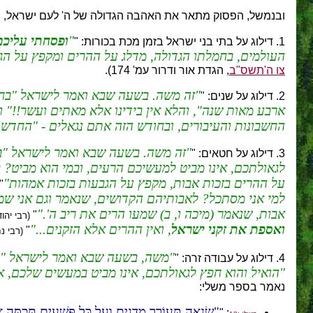
ובנמשל, הפסוק מתאר את האהבה הגדולה של ה' לעם ישראל, שה
ופסחתי עליכם
1. דילוג על בתי בני ישראל בזמן מכת בכורות: "
העולמים, בחמלתו הגדולה, מדלג על ההרים ומקפץ על הגבע
צו ה'תשס"ב
, הגדת אור ודרור עמ' 174).
זה משה. בשעה שבא ואמר לישראל "בחדש
2. דילוג על שנים: "
ארבע מאות שנה", והלא אין בידינו אלא מאתים ועשר!!" 
החשבונות והעיבורים, ובחודש הזה אתם נגאלים - "החדש 
זה משה. בשעה שבא ואמר לישראל "בחד
3. דילוג על חטאים: "
לגאולתכם, אינו מביט למעשיכם הרעים, ובמי הוא מביט? בצד
על ההרים בזכות אבות, מקפץ על הגבעות בזכות אמהות
"
למי אני מסתכל? לאבותיהם הקדושים, שנאמר וגם אני שמעת
אבות, שנאמר (מיכה ו, ב) שמעו הרים את ריב ה'.
"
(רבי יהו
ואספת את זקני ישראל
, ואין ההרים אלא הזקנים...
"
(רבי נ
משה, בשעה שבא ואמר לישראל "בח
4. דילוג על עבודה זרה: "
"הואיל והוא חפץ לגאולתכם, אינו מביט במעשים שלכם, א
נאמר בספר משלי:
שִׂנְאָה תְּעוֹרֵר מְדָנִים וְעַל כָּל פְּשָׁעִים תְּכַסֶּה 
: "