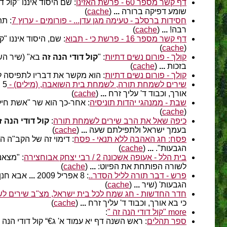
דף קשר מספר 60 - פרשת האזינו
: שם היסוד איננו "קול ד
שומע דפיקה ברורה
...
(
cache
)
חסידות ברסלב - טעימה מגן עדן... - פורומים - ערוץ 7
: תת
רבה!
...
(
cache
)
דף קשר מספר 16 - פרשת כי - תבוא
: שם, היסוד איננו "קו
)
cache
(
קולך - פורום נשים דתיות
: "
קול דודי הנה זה
בא" (שיר השי
בזכות
...
(
cache
)
קולך - פורום נשים דתיות
: הוא מקשר את דבריו לתפיסה לפ
שירים לשמחת תורה, לשמחת בית השואבה, (מילים) - Dex
: 5 אוקטובר 06
אורך, וכבוד ד' עליך זרח
...
(
cache
)
שבת - ממנהגי יהדות תוניסיה
: אחר-כך הוא שר "אשת חיל" 
)
cache
(
כיפה שאל את הרב שירים לשמחת תורה
:
קול דודי הנה ז
בעמך ישראל ולתפילתם שעה
...
(
cache
)
פסח: חג האהבה ללא תנאי - פסח
: דימוי זה של הקב"ה ה
הגבעות".
...
(
cache
)
בית הלל - אעופה אשכונה 2 / רבי יצחק אבוחצירה
: "מצאנ
לשורה הפותחת את הפיוט:
...
(
cache
)
פרש - דבר תורה לליל הסדר..
: 8 אפריל 2009
...
אבא חנן מ
הגבעות' (שיר
...
(
cache
)
חדר החדשות - חג שמח לכל בית ישראל, מצ"ב שירים ל
כי בא אורך, וכבוד ד' עליך זרח
...
(
cache
)
more "קול דודי הנה זה "
:
ספר תהלים
: ראש השנה דף יא עמוד א' ג€“ קול דודי הנה 