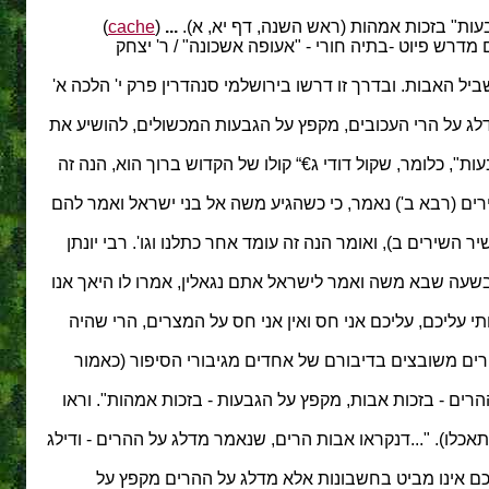
ות" בזכות אמהות (ראש השנה, דף יא, א).
...
(
cache
)
 מדרש פיוט -בתיה חורי - "אעופה אשכונה" / ר' יצחק
יל האבות. ובדרך זו דרשו בירושלמי סנהדרין פרק י' הלכה א'
לג על הרי העכובים, מקפץ על הגבעות המכשולים, להושיע את
ת", כלומר, שקול דודי ג€“ קולו של הקדוש ברוך הוא, הנה זה
ירים ב, 8). במדרש שיר השירים (רבא ב') נאמר, כי כשהגיע משה אל בני ישראל ואמר להם
יר השירים ב), ואומר הנה זה עומד אחר כתלנו וגו'. רבי יונתן
שעה שבא משה ואמר לישראל אתם נגאלין, אמרו לו היאך אנו
חתי עליכם, עליכם אני חס ואין אני חס על המצרים, הרי שהיה
ים משובצים בדיבורם של אחדים מגיבורי הסיפור (כאמור
רים - בזכות אבות, מקפץ על הגבעות - בזכות אמהות". וראו
לו). "...דנקראו אבות הרים, שנאמר מדלג על ההרים - ודילג
כם אינו מביט בחשבונות אלא מדלג על ההרים מקפץ על