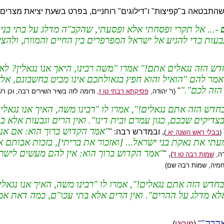
תבטאה ב"קפיצות" ו"דילוגים" רוחניים, בפרט בשעת יציאת מצרים:
-... אל תקרי ופסחתי אלא ופסעתי, שהקב"ה מדלג על בתי בני 
ות כדי להגיע אל ישראל המפרפרים בין החיים והמוות, ולהציל
 הזה נגאלים אתם!" אמרו "משה רבינו, היאך אנו נגאלין? לא
ואמר להם "הואיל והוא חפץ בגאולתכם אינו מביט בחשבונם, אל
הזה לכם".
"
(ר' יהודה,
פסיקתא רבתי טו ז
, ודומה לזה בשיר השירים רבה; וכן ר
ש הזה אתם נגאלים!", אמרו לו "רבינו משה, האיך אנו נגאלי
יקים שבכם, כגון עמרם ובית דינו". ואין הרים וגבעות אלא בתי
אמר הקדוש ברוך הוא: אם אנ
, ובמדרש רבה: "
(
בבלי ראש השנה יא.
)
י את נאקת בני ישראל... [ואזכור את בריתי], בזכות אבותם א
אמר הקדוש ברוך הוא: אין להם מעשים לישרא
, "
דה,
שמות רבה טו ד
)
חמיה, שמות רבה שם)
דש הזה אתם נגאלים!", אמרו לו "רבינו משה, האיך אנו נגאל
לא מדלג על ההרים". ואין הרים אלא בתי עכו"ם, כמה דאת אמ
אַהֲבָה
" (
פירוט
)