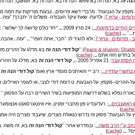
הנה זה
בא. הנה זה בא.wmv. הנה זה בא. הנה זה בא. Qanun, הנה זה בא - {Ahron Hai} Jerusalem, Hanuka '08. דורג'מן -דורג'מן
מקפץ על הגבעות". מרבדי דשא פרוסים,. גבעות מוריקות עת חמה
מים - ערוץ 7
: ולדעת- שאת עיקר העבודה- משלים ה' יתברך! "עזה..
 החיים בדמיונות...
: 24 מרץ 2009
...
"יחד כולם קדושה לך ישלשו". א
..."
...
(
cache
)
 פורומים - ערוץ 7
: ולא להגיד לו: "חבר, אתה חופר"... "עזה.. אהב
Peace & shalom: Shabb
: "
קול דודי הנה זה
בא מדלג על ההרים מקפ
ל בחדש הזה אתם
...
(
cache
)
: 21 אפריל 2005
...
קול דודי הנה זה
בא, מדלג על ההרים 
תשרי עתידין...
: ריב ייי והאיתנים מוסדי ארץ ואומ'
קול דודי הנה זה
ב
ל-ההרים--מקפץ, על-הגבעות. ט דומה דודי לצבי, או לעופר האיילים; ה
באורח נפלא בשלש דרשות המופיעות בשיר השירים רבה על הפסוק "
ראזענבוים...
: רעדענדיג פון מחברי זמנינו, איז אינטערסאנט אנצומער
)
cache
על הגבעות" פסוק זה נדרש כגאולת מצרים. שיעבוד מצרים היה אמור
תב ע"י הרב משה...
: ובמדרש אחר: "
קול דודי הנה זה
בא, זה משה. ב
בים?
...
(
cache
)