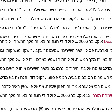
ודי דופק", כי אם "
קול דודי הנה זה
בא מדלג...", בחינת - "ודילוגו ע
ענגו על ה'! "עזה.. אהבה.. רשפיה רשפי אש שלהבתיה..." "
קול דודי 
ל דודי דופק", כי אם - "
קול דודי הנה זה
בא, מדלג וכו'...", בחינת - 
רים ב, ח)... אמר ר' יהודה מהו "מדלג כל ההרים".
..."קול דודי הנה 
יה ישראל נגאלו ממצרים בזכות האבות, כפי שבאה לידי ביטוי בשמות
20
...
קול דודי הנה זה
בא, זה מלך המשיח. וקול התו
וארבעה פסוקי "שיר השירים" שסימנם "יעקב": "ישקני מנשיקות" וגו'; "עו
ה
בא, זה מלך המשיח. וקול התור נשמע בארצנו, זה קולו של מלך המשיח ק
מדלג ופוסח על בתי היהודים, נרמז גם בשיר השירים אותו קוראים בפס
י השומרים הסובבים בעיר, הכוני פצעוני", "
קול דודי הנה זה
בא מדלג ע
שום רבי אליעזר אומר: זה חפזון שכינה, אף על פי שאין ראיה לדבר זכ
שמחת תורה
: 13 אוקטובר 2006
...
קול דודי הנה זה
בא, זה מלך המשיח
זה
בא מדלג על ההרים
מקפץ על הגבעות[8]. מדלג על ההרים, בזכות אבות, מקפץ על הגבעות, בזכות אמהות. ואומר שם רש"י,