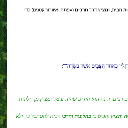
ות
הבית,
ומציץ
דרך
חרכים
(=פתחי-איוורור קטנים) כדי
ַגְלָיו כְּאַחַד
הַצְּבָיִם
אֲשֶׁר בַּשָּׂדֶה
":
ם רבים, והנה הוא הודיע שהיה עומד ומציץ מן חלונות
ח והציץ
והביט בי
בחלונות וחרכי
הבית להסתכל בי, ולא