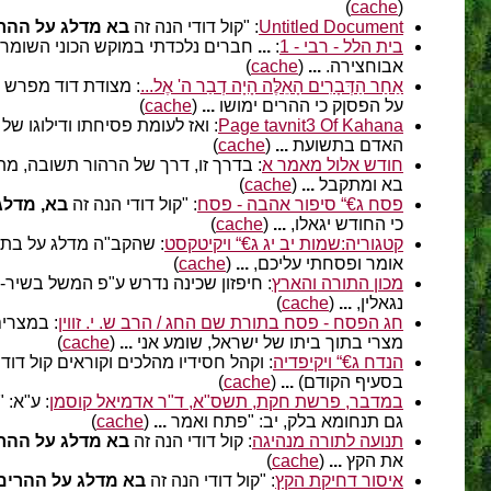
)
cache
(
Untitled Document
: "קול דודי הנה זה
בא מדלג על ההר
בית הלל - רבי - 1
:
...
חברים נלכדתי במוקש הכוני השומרים
אבוחצירה.
...
(
cache
)
אַחַר הַדְּבָרִים הָאֵלֶּה הָיָה דְבַר ה' אֶל...
: מצודת דוד מפרש א
על הפסןק כי ההרים ימושו
...
(
cache
)
Page tavnit3 Of Kahana
: ואז לעומת פסיחתו ודילוגו של
האדם בתשועת
...
(
cache
)
חודש אלול מאמר א
: בדרך זו, דרך של הרהור תשובה, מתק
בא ומתקבל
...
(
cache
)
פסח ג€“ סיפור אהבה - פסח
: "קול דודי הנה זה
בא, מדלג
כי החודש יגאלו,
...
(
cache
)
קטגוריה:שמות יב יג ג€“ ויקיטקסט
: שהקב"ה מדלג על בתי 
אומר ופסחתי עליכם,
...
(
cache
)
מכון התורה והארץ
: חיפזון שכינה נדרש ע"פ המשל בשיר-ה
נגאלין,
...
(
cache
)
חג הפסח - פסח בתורת שם החג / הרב ש. י. זווין
: במצרים
מצרי בתוך ביתו של ישראל, שומע אני
...
(
cache
)
הנדח ג€“ ויקיפדיה
: וקהל חסידיו מהלכים וקוראים קול דוד
בסעיף הקודם)
...
(
cache
)
במדבר, פרשת חקת, תשס"א, ד"ר אדמיאל קוסמן
: ע"א: "
גם תנחומא בלק, יב: "פתח ואמר
...
(
cache
)
תנועה לתורה מנהיגה
: קול דודי הנה זה
בא מדלג על ההר
את הקץ
...
(
cache
)
איסור דחיקת הקץ
: "קול דודי הנה זה
בא מדלג על ההרים