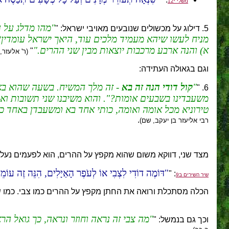
משלי י12
מהו מדלג על 
5. דילוג על מכשולים שנובעים מאויבי ישראל: "
מניח לעשו שיהא מעמיד מלכים עוד, היאך ישראל עומדין? ה
א) והנה ארבע מרכבות יוצאות מבין שני ההרים.
"
(ר' אלעזר
וגם בגאולה העתידה:
קול דודי הנה זה בא
- זה מלך המשיח. בשעה שהוא בא 
6. "
משעבדינו בשבעים אומות?". והוא משיבנו שני תשובות וא
טירוניא מכל אומה ואומה, כותי אחד בא ומשעבדן באחד כ
.
רבי אליעזר בן יעקב, שם)
מצד שני, דווקא משום שהוא מקפץ על ההרים, הוא לפעמים נעל
דּוֹמֶה דוֹדִי לִצְבִי אוֹ לְעֹפֶר הָאַיָּלִים, הִנֵּה זֶה עוֹמֵד
: "
שיר השירים ב9
הכלה מסתכלת ורואה את החתן מקפץ על ההרים כמו צבי. כמו שצב
מה צבי זה נראה וחוזר ונראה, כך גואל ה
וכך גם בנמשל: "