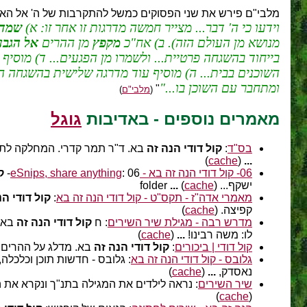
מלבי"ם פירש את שני הפסוקים כמשל להתקרבות של ה' אל האד
וידעו כי ה' דבר... מצייר חמשה מדרגות זו אחר זו: א)
שמדל
מנושא מן העולם הזה). ב) אח"כ
מקפץ
מן ההרים
אל הגבע
בייחוד בהשגחה פרטיית... ולשמרו מן הפגעים... ד) מוסי
השוכנים בבית... ה) מוסיף עוד מדרגה שלישית בהשגחה ה
ומתחבר עם השוכן בו...
"
(
מלבי"ם
)
מאמרים נוספים - באדיבות
גוגל
בס"ד
:
קול דודי הנה זה
בא. ד"ר תמר קדרי. המחלקה לתלמ
)
cache
(
...
06- קול דודי הנה זה בא - eSnips, share anything
: 06-
ק
ישקף... folder
)
cache
(
...
מאמרי אדה"ז - תקס"ט - קול דודי הנה זה בא
:
קול דודי הנ
קפיצה. (
cache
)
מדרש רבה - מגילת שיר השירים
: ח
קול דודי הנה זה
בא ר
לו: משה רבינו!
...
(
cache
)
קול דודי | ביכורים
:
קול דודי הנה זה
בא. מדלג על ההרים 
גלובס - קול דודי הנה זה בא
: גלובס - חדשות תוכן וכלכלה,
נאסדק,
...
(
cache
)
שיר השירים
: נראה לילדים את המגילה בתנ"ך ונקרא את 
)
cache
(