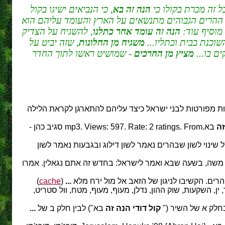
ל זה מכרת בקולו כי
הנה זה בא
, כי הנביאים ישיגו בקול
כי ההרים הגבוהים מתנשאים על הארץ והעומד עליהם הוא
מוסיף עוד:
הנה זה עומד אחר כתלנו
, להשגיח על הצדיק
וכנת בבית וכתליו...
משגיח מן החלונות
, שזה יביט על
ם בו...
מציץ מן החרכים
- שמושיט ראשו לתוך החדר
ות מפורטות לבני ישראל כיצד עליהם להתארגן לקראת הלילה
זה
בא.mp3. Views: 597. Rate: 2 ratings. From סגיב כהן -
ל שינוי לשון שבהרים נאמר לשון דילוג ובגבעות נאמר לשון
משה, בשעה שבא ואמר לישראל: בחדש זה אתם נגאלין. אמרו
רים. הקשיבו לניגון של הזאב אל מול ירח מלא
...
(
cache
)
ין, השקעות, שוק ההון, נדלן, מעוף, מעוף, מטח, וול סטריט,
בחלק א של השיר ("
קול דודי הנה זה
בא") לבין חלק ב של
...