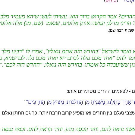
ההרים? אמר הקדוש ברוך הוא: עשיתי לעשו שיהא מעמיד מלכי
ריני מדלגן ועושה אותן אלופים, שנאמר (שם, מג) אלה אלופי בנ
.
, שמות רבה שם)
ואמר לישראל "בחודש הזה אתם נגאלין", אמרו לו "רבינו מלך
ומר להם "אחד מכם גולה לברברייא ואחד מכם גלה לבריטניא, כ
גון ששיעבדה כל אומתו. בחודש הזה נגאלו, "החדש הזה לכם".
ם - לפעמים ההרים מסתירים אותו:
 אַחַר כָּתְלֵנוּ, מַשְׁגִּיחַ מִן הַחֲלֹּנוֹת, מֵצִיץ מִן הַחֲרַכִּים
"
י נעלם בין ההרים ואז מופיע קרוב הרבה יותר, כך גם החתן נעלם וא
ראשון נראה להם, וחזר ונכסה מהן, וחזר ונראה להם. וכמה נכ