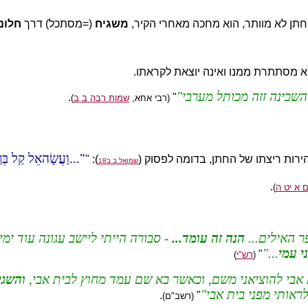
ן לא מוותר, הוא מחכה מאחרי הקיר,
משגיח
(=מסתכל) דרך
חלונ
א מסתתרת ממנו ואינה יוצאת לקראתו.
השכינה זזה מכותל מערבי
.
"
(רבי אחא,
שמות רבה ב ב
)
...וַעֲשָׂהאֵל קַל בְּר
): "
שמואל ב ב18
.
 א יט ה
)
ר האילים...
הנה זה עומד...
- סבורה הייתי ליישב עגונה עוד ימי
י עמי
...
"
(
רש"י
)
ת אבי להוציאני משם, וכאשר בא שם עמד מחוץ לבית אבי,
והשגי
לראותי מפני בית אבי
.
"
(רשב"ם)