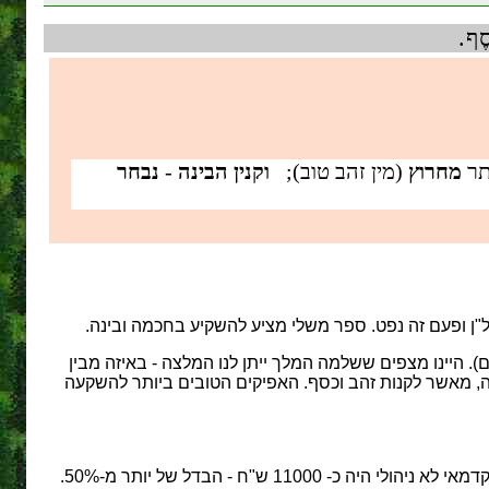
סֶף.
תר
מחרוץ
(מין זהב טוב);
וקנין הבינה
-
נבחר
"ן ופעם זה נפט. ספר משלי מציע להשקיע בחכמה ובינה.
. היינו מצפים ששלמה המלך ייתן לנו המלצה - באיזה מבין
נה, מאשר לקנות זהב וכסף. האפיקים הטובים ביותר להשקעה
על-פי נתוני הלשכה המרכזית לסטטיסטיקה לשנת 2004, השכר הממוצע במשק (ברוטו) היה כ- 7000 ש"ח, והשכר הממוצע לתפקיד אקדמאי לא ניהולי היה כ- 11000 ש"ח - הבדל של יותר מ-50%.