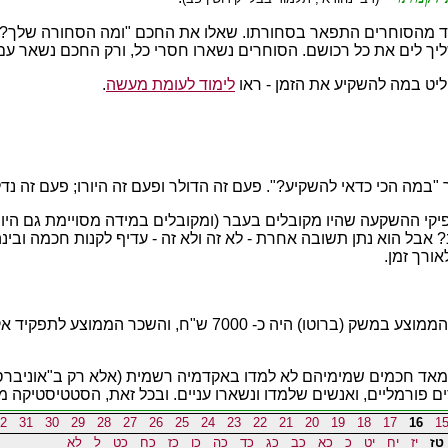
ד מהסוחרים התפאר בסחורתו. שאלו את החכם "ומה הסחורה שלך?" א
יך לים את כל רכושם. הסוחרים נשארו חסרי כל, ורק החכם נשאר עם
ליט במה להשקיע את הזמן - ראו
לימוד לעומת מעשה
.
ה הכי כדאי להשקיע?". פעם זה הדולר ופעם זה היורו; פעם זה נדל
פיקי ההשקעה שהיו מקובלים בעבר (ומקובלים במידה מסויימת גם היום)
 אבל הוא נתן תשובה אחרת - לא זה ולא זה - עדיף לקנות חכמה ובי
ורך זמן.
ים מאד חכמים שמימיהם לא למדו באקדמיה רשמית (אלא רק ב"אוניברס
ים פורמליים, ואנשים שלמדו ונשארו עניים. ובכל זאת, הסטטיסטיקה
2
31
30
29
28
27
26
25
24
23
22
21
20
19
18
17
16
1
טז
יז
יח
יט
כ
כא
כב
כג
כד
כה
כו
כז
כח
כט
ל
לא