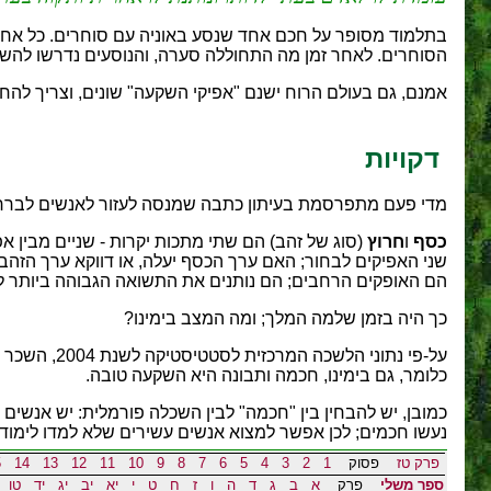
בתלמוד מסופר על חכם אחד שנסע באוניה עם סוחרים. כל אח
הסוחרים. לאחר זמן מה התחוללה סערה, והנוסעים נדרשו להשל
אמנם, גם בעולם הרוח ישנם "אפיקי השקעה" שונים, וצריך להח
דקויות
מדי פעם מתפרסמת בעיתון כתבה שמנסה לעזור לאנשים לברר "במ
כסף
ו
חרוץ
(סוג של זהב) הם שתי מתכות יקרות - שניים מבין א
שני האפיקים לבחור; האם ערך הכסף יעלה, או דווקא ערך הזהב?
הם האופקים הרחבים; הם נותנים את התשואה הגבוהה ביותר לא
כך היה בזמן שלמה המלך; ומה המצב בימינו?
כלומר, גם בימינו, חכמה ותבונה היא השקעה טובה.
כמובן, יש להבחין בין "חכמה" לבין השכלה פורמלית: יש אנש
נעשו חכמים; לכן אפשר למצוא אנשים עשירים שלא למדו לימוד
פרק טז
פסוק
1
2
3
4
5
6
7
8
9
10
11
12
13
14
5
ספר משלי
פרק
א
ב
ג
ד
ה
ו
ז
ח
ט
י
יא
יב
יג
יד
טו