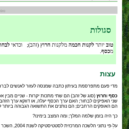
טז16
סגולות
טוב
יותר
לקנות חכמה
מלקנות
חרוץ
(זהב); וכדאי
לבחור
מ
כסף
.
עצות
מדי פעם מתפרסמת בעיתון כתבה שמנסה לעזור לאנשים לברר "במ
כסף
ו
חרוץ
(סוג של זהב) הם שתי מתכות יקרות - שניים מבין א
שני האפיקים לבחור; האם ערך הכסף יעלה, או דווקא ערך הזהב?
הם האופקים הרחבים; הם נותנים את התשואה הגבוהה ביותר לא
כך היה בזמן שלמה המלך; ומה המצב בימינו?