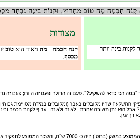
קְנֹה חָכְמָה מַה טּוֹב מֵחָרוּץ, וּקְנוֹת בִּינָה נִבְחָר מִכָּ
מצודות
 לקנות
בינה
יותר
קנה חכמה
-
מה
מאוד הוא
טוב
יו
מכסף
.
ה הכי כדאי להשקיע?". פעם זה הדולר ופעם זה היורו; פעם זה נדל
פיקי ההשקעה שהיו מקובלים בעבר (ומקובלים במידה מסויימת גם היום)
 אבל הוא נתן תשובה אחרת - לא זה ולא זה - עדיף לקנות חכמה ובי
ורך זמן.