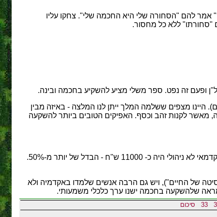
מר להם "הסחורה שלי היא החכמה שלי". צחקו עליו
 "סחורתו" ללא כל מחסור.
"ן ופעם זה נפט. ספר משלי מציע להשקיע בחכמה ובינה.
. היינו מצפים ששלמה המלך ייתן לנו המלצה - באיזה מבין
נה, מאשר לקנות זהב וכסף. האפיקים הטובים ביותר להשקעה
על-פי נתוני הלשכה המרכזית לסטטיסטיקה לשנת 2004, השכר הממוצע במשק (ברוטו) היה כ- 7000 ש"ח, והשכר הממוצע לתפקיד אקדמאי לא ניהולי היה כ- 11000 ש"ח - הבדל של יותר מ-50%.
יטה של החיים"), ויש גם הרבה אנשים שלמדו באקדמיה ולא
 מראה שלהשקעה בחכמה ישנו ערך כלכלי משמעותי.
3
33
סיכום