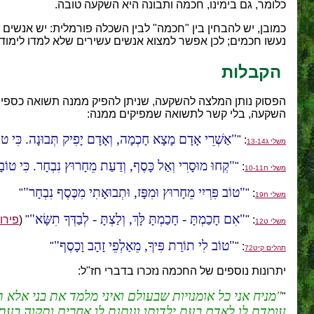
כלומר, גם בימינו, חכמה ותבונה היא השקעה טובה.
כמובן, יש להבחין בין "חכמה" לבין השכלה פורמלית: יש אנש
נעשו חכמים; לכן אפשר למצוא אנשים עשירים שלא למדו לימוד
הקבלות
הפסוק נותן המלצה להשקעה, שניתן להפיק ממנה תשואה כספי
השקעה, בלי קשר לתשואה שמפיקים ממנה:
אַשְׁרֵי אָדָם מָצָא חָכְמָה, וְאָדָם יָפִיק תְּבוּנָה. כִּי טוֹ
: "
משלי ג13-14
קְחוּ מוּסָרִי וְאַל כָּסֶף, וְדַעַת מֵחָרוּץ נִבְחָר. כִּי טוֹבָ
: "
משלי ח10-11
טוֹב פִּרְיִי מֵחָרוּץ וּמִפָּז, וּתְבוּאָתִי מִכֶּסֶף נִבְחָר
"
: "
משלי ח19
אִם חָכַמְתָּ - חָכַמְתָּ לָּךְ, וְלַצְתָּ - לְבַדְּךָ תִשָּׂא
: "
" (
פירו
משלי ט12
טוֹב לִי תוֹרַת פִּיךָ, מֵאַלְפֵי זָהָב וָכָסֶף
"
: "
תהלים קיט72
יתרונות נוספים של החכמה נזכרו בדברי חז"ל:
מניח אני כל אומנויות שבעולם ואיני מלמד את בני אלא ת
"
עומדת לו לאדם בעת ילדותו ונותנת לו אחרית ותקוה בעת 