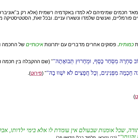
ים מאד חכמים שמימיהם לא למדו באקדמיה רשמית (אלא רק ב"אוניברס
ים פורמליים, ואנשים שלמדו ונשארו עניים. ובכל זאת, הסטטיסטיקה
ת
כמותית
. פסוקים אחרים מדברים עם יתרונות
איכותיים
של החכמה וה
ב סַחְרָהּ מִסְּחַר כָּסֶף, וּמֵחָרוּץ תְּבוּאָתָהּ
" (שם ההקבלה בין חכמה וב
ה חָכְמָה מִפְּנִינִים, וְכָל חֲפָצִים לֹא יִשְׁווּ בָהּ
" (
פירוט
).
ט
)
ורה, שכל אומנות שבעולם אין עומדת לו אלא בימי ילדותו, אבל 
זקנותו
.
"
(רבי נהוראי, תלמוד בבלי קידושין פב)