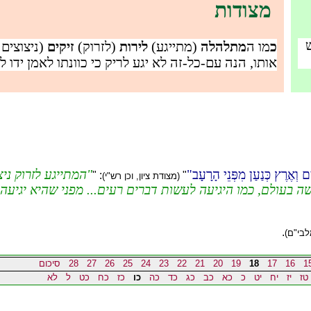
מצודות
כ
מו ה
מתלהלה
(מתייגע)
לירות
(לזרוק)
זיקים
(ניצוצים 
אותו, הנה עם-כל-זה לא יגע לריק כי כוונתו לאמן ידו ל
 וְאֶרֶץ כְּנַעַן מִפְּנֵי הָרָעָב
המתייגע לזרוק ניצ
: "
"
(מצודת ציון, וכן רש"י)
 קשה בעולם, כמו היגיעה לעשות דברים רעים... מפני שהיא יגי
.
לבי"ם)
1
16
17
18
19
20
21
22
23
24
25
26
27
28
סיכום
טז
יז
יח
יט
כ
כא
כב
כג
כד
כה
כו
כז
כח
כט
ל
לא