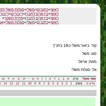
ראשי
>
כתובים
>
משלי
>
סגלות משלי לפי
ראשי
>
בין אדם לחברו
>
דיבורים
>
דיבור
ראשי
>
בין אדם לחברו
>
מידת השקר
>
ראשי
>
כתובים
>
משלי
>
סגלות משלי
>
אמ
קוד: ביאור:משלי כו18 בתנ"ך
סוג: משל
מאת: אראל
אל: סגלות משלי
ספר משלי
פרק
א
ב
ג
ד
ה
ו
ז
ח
ט
י
יא
יב
יג
יד
טו
פרק כו
פסוק
1
2
3
4
5
6
7
8
9
10
11
12
13
14
5