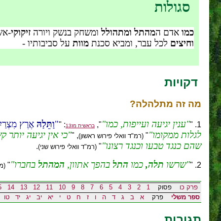
סגולות
כמו
אדם ה
מהתל ומתהולל
ומשחק בנשק ויורה
זיקוקי
-אש
וחיצים
לכל עבר, ומביא סכנת
מוות
על סביבותיו -
דקויות
מה זה
מתלהלה
?
ענין יגיעה ועייפות, כמו
וַתֵּלַהּ
אֶרֶץ מִצְרַיִם
: "
",
1. "
בראשית מז13
לגלות ממקומו
כי אין יגיעה יותר
, "
"
(רמ"ד וואלי פירוש ראשון)
שהם כנגד טבעו וכנגד רצונו
.
"
(רמ"ד וואלי פירוש שני)
שרשו
תלה,
כמו
התל
בהפך אתוון,
המהתל
בחברו
"
2. "
(מ
פרק כו
פסוק
1
2
3
4
5
6
7
8
9
10
11
12
13
14
5
ספר משלי
פרק
א
ב
ג
ד
ה
ו
ז
ח
ט
י
יא
יב
יג
יד
טו
תגובות