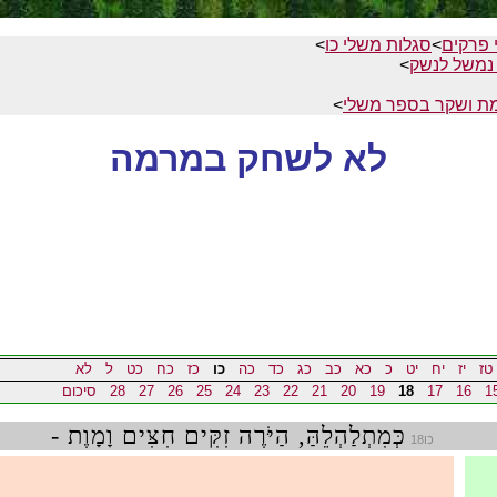
 פרקים
>
סגלות משלי כו
>
 נמשל לנשק
>
ת ושקר בספר משלי
>
לא לשחק במרמה
טז
יז
יח
יט
כ
כא
כב
כג
כד
כה
כו
כז
כח
כט
ל
לא
1
16
17
18
19
20
21
22
23
24
25
26
27
28
סיכום
כְּמִתְלַהְלֵהַּ, הַיֹּרֶה זִקִּים חִצִּים וָמָוֶת -
כו18