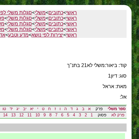
ראשי
>
כתובים
>
משלי
>
סגלות משלי לפי
ראשי
>
כתובים
>
משלי
>
סגלות משלי
>
פס
ראשי
>
כתובים
>
משלי
>
סגלות משלי
>
מק
ראשי
>
כתובים
>
משלי
>
סגלות משלי
>
מק
ראשי
>
יצירות לפי נושא
>
מדע וטבע
>
אדר
קוד: ביאור:משלי לא21 בתנ"ך
סוג: דיון1
מאת: אראל
אל:
ספר משלי
פרק
א
ב
ג
ד
ה
ו
ז
ח
ט
י
יא
יב
יג
יד
טו
פרק לא
פסוק
1
2
3
4
5
6
7
8
9
10
11
12
13
14