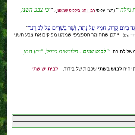
 מילה
כי צבע
השני
,
, "
"
(רש"י על-פי
רבי יוחנן בילקוט שמעוני
)
גֶד בְּיוֹם קָרָה, חֹמֶץ עַל נָתֶר, וְשָׁר בַּשִּׁרִים עַל לֶב רָע
"
. ייתכן שהחומר הספציפי שממנו מפיקים את צבע השני
וד שם)
לבוש שנים
- מלובשים בכפל, "נתן תתן...
של לתורה: "
יהיה
לבוש
בשתי
שכבות של בידוד.
ל
בית
יש שתי