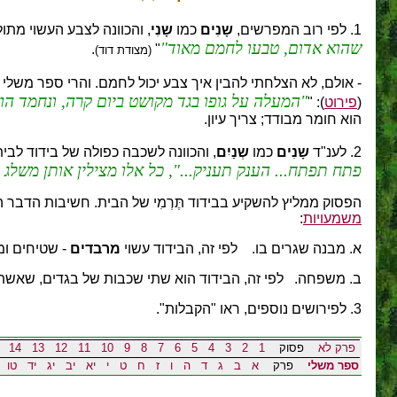
1. לפי רוב המפרשים,
שָנִים
כמו
שָנִי
, והכוונה לצבע העשוי מתול
שהוא אדום, טבעו לחמם מאוד
.
"
(מצודת דוד)
- אולם, לא הצלחתי להבין איך צבע יכול לחמם. והרי ספר משלי 
המעלה על גופו בגד מקושט ביום קרה, ונחמד הוא
(
פירוט
): "
הוא חומר מבודד; צריך עיון.
2. לענ"ד
שָנִים
כמו
שְנַיִם
, והכוונה לשכבה כפולה של בידוד לב
פתח תפתח... הענק תעניק...", כל אלו מצילין אותן משלג 
הפסוק ממליץ להשקיע בבידוד תֶּרְמִי של הבית. חשיבות הדבר ה
משמעויות
:
א. מבנה שגרים בו. לפי זה, הבידוד עשוי
מרבדים
- שטיחים ומ
ב. משפחה. לפי זה, הבידוד הוא שתי שכבות של בגדים, שאש
3. לפירושים נוספים, ראו "הקבלות".
פרק לא
פסוק
1
2
3
4
5
6
7
8
9
10
11
12
13
14
ספר משלי
פרק
א
ב
ג
ד
ה
ו
ז
ח
ט
י
יא
יב
יג
יד
טו