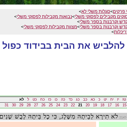
 פרקים
>
סגלות משלי לא
>
וקים מקבילים לפסוקי משלי
>
נבואות מקבילות לפסוקי משלי
>
דש וקרבנות בספר משלי
>
דש וקרבנות בספר משלי
>
מצוות מקבילות לפסוקי משלי
>
יכלות
>
להלביש את הבית בבידוד כפול
טז
יז
יח
יט
כ
כא
כב
כג
כד
כה
כו
כז
כח
כט
ל
לא
31
30
29
28
27
26
25
24
23
22
21
20
19
18
17
16
15
לֹא תִירָא לְבֵיתָהּ מִשָּׁלֶג, כִּי כָל בֵּיתָהּ לָבֻשׁ שָׁנִים
לא21