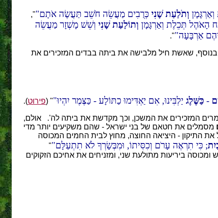
וְאַרְגָּמָן
וְתֹלַעַת שָׁנִי
כְּרֻבִים מַעֲשֵׂה חֹשֵׁב תַּעֲשֶׂה אֹתָם
",
ַח הָאֹהֶל תְּכֵלֶת וְאַרְגָּמָן
וְתוֹלַעַת שָׁנִי
וְשֵׁשׁ מָשְׁזָר מַעֲשֵׂה
יהֶם אַרְבָּעָה
".
, בנוסף, שאשת חיל מלבישה את ביתה בבדים המזכירים את
ִים
-
כַּשֶּׁלֶג
יַלְבִּינוּ, אִם יַאְדִּימוּ כַתּוֹלָע - כַּצֶּמֶר יִהְיוּ
" (
פירוט
).
ים המזכירים את המשכן, וכך מקדשת את ביתה לה'. אולם,
מסמלים את חטאם של בני ישראל - שהם משקיעים יותר מדי
ת התיקון - היציאה החוצה, מחוץ לבית החמים המכוסה
ָיִת
; כִּי תִרְאֶה עָרֹם וְכִסִּיתוֹ, וּמִבְּשָׂרְךָ לֹא תִתְעַלָּם
"
ומכוסה ביריעות מתולעת שני, ומזניחים את אחיכם הזקוקים