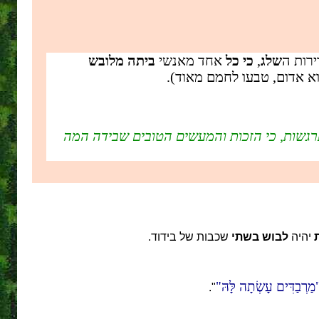
רות ה
שלג
,
כי כל
אחד מאנשי
ביתה מלובש
א אדום, טבעו לחמם מאוד).
גשות, כי הזכות והמעשים הטובים שבידה המה
יהיה
לבוש
בשתי
שכבות של בידוד.
מַרְבַדִּים עָשְׂתָה לָּהּ
".