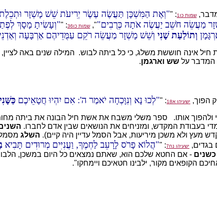
וְאֶת הַמִּשְׁכָּן תַּעֲשֶׂה עֶשֶׂר יְרִיעֹת שֵׁשׁ מָשְׁזָר וּתְכֵלֶת 
מדבר,
: "
שמות כו1
ְזָר מַעֲשֵׂה חֹשֵׁב יַעֲשֶׂה אֹתָהּ כְּרֻבִים
וְעָשִׂיתָ מָסָךְ לְפֶת
: "
",
שמות כו36
ְגָּמָן
וְתוֹלַעַת שָׁנִי
וְשֵׁשׁ מָשְׁזָר מַעֲשֵׂה רֹקֵם עַמֻּדֵיהֶם אַרְבָּעָה וְאַדְנֵ
 חיל אינה חוששת משלג, כי כל ביתה לבוש. המילה שנים באה לציין
א המדבר על
שש וארגמן
.
לְכוּ נָא וְנִוָּכְחָה יֹאמַר ה': אִם יִהְיוּ חֲטָאֵיכֶם
כַּשָּׁנ
וק הפוך,
: "
ישעיהו א18
ולהפוך אותו. ספר משלי משבח את אשת חיל הבונה את ביתה מחומר
מדי בעבודת המקדש, ומזניחים את הנושאים שבין אדם לחברו.
השנים
ש מעץ ולא משכן מיריעות, אבל הסמל עדיין היה קיים).
השלג
מסמל א
הֲלוֹא פָרֹס לָרָעֵב לַחְמֶךָ, וַעֲנִיִּים מְרוּדִים תָּבִיא
ב
 בגדים,
: "
ישעיהו נח7
כשנים
- אם החטא שלכם הוא, שאתם נמצאים כל היום במשכן, הלבוש 
כם הקופאים מקור, ילבינו חטאיכם ויימחקו".