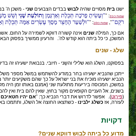
ישנו
בית
מסויים שהיה
לבוש
בבדים הצבועים
שני
- משכן ה' ב
וְעָשִׂיתָ פָרֹכֶת תְּכֵלֶת וְאַרְגָּמָן
וְתוֹלַעַת שָׁנִי
וְשֵׁשׁ מָשׁ
: "
שמות כו31
רֹקֵם
וּלְשַׁעַר הֶחָצֵר מָסָךְ עֶשְׂרִים אַמָּה תְּכֵלֶת וְאַר
: "
",
שמות כז16
אם כך, המילה
שנים
אינה קשורה דווקא לשמירה על החום. אשת
המשכן, כי כל ביתה הוא קודש לה'. והרעיון ממשיך בפסוק הב
שלג - שנים
בפסוקנו, השלג הוא שלילי והשָני - חיובי. בנבואת ישעיהו זה בדי
ייתכן שהנביא ישעיהו בחר במודע להשתמש במשל מספר משלי 
הנביא ישעיהו מוכיח את בני ישראל על כך שהם משקיעים יותר 
במשכן, המכוסה ביריעות מתולעת שני (אמנם באותו זמן היה מקד
בשנים, אל העניים הקופאים מקור בחוץ, שאין להם בית ואין להם
(
פירוט
). אפשר לדרוש את דברי הנביא כך: "
אם יהיו חטאיכם 
לעזרה, אז
כשלג ילבינו
- כשתצאו החוצה אל השלג, ותתמכו באחי
דקויות
מדוע כל ביתה לבוש דווקא שָנִים?