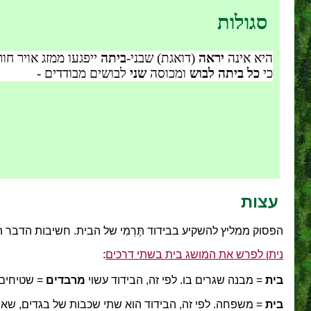
סגולות
היא אינה
יראה
(דואגת) שבני-
ביתה
ייפגעו ממזג אויר חו
כי
כל
ביתה לבוש
ומכוסה
שני
לבושים מבודדים -
עצות
הפסוק ממליץ להשקיע בבידוד תֶּרְמִי של הבית. חשיבות הדבר ה
ניתן לפרש את המושג בית בשתי דרכים
:
בית
= מבנה שגרים בו. לפי זה, הבידוד עשוי
מרבדים
= שטיחים 
בית
= משפחה. לפי זה, הבידוד הוא שתי שכבות של בגדים, ש