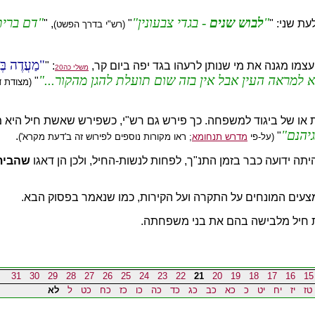
לבוש שנים
- בגדי צבעונין
דם ברית
עת שני: "
"
, "
(רש"י בדרך הפשט)
מַעֲדֶה בֶּ
עצמו מגנה את מי שנותן לרעהו בגד יפה ביום קר,
: "
משלי כה20
 למראה העין אבל אין בזה שום תועלת להגן מהקור...
"
(מצודת ד
ית או של ביגוד למשפחה. כך פירש גם רש"י, כשפירש שאשת חיל היא מ
גיהנם
.
"
(על-פי
מדרש תנחומא
; ראו מקורות נוספים לפירוש זה ב'דעת מקרא')
יתה ידועה כבר בזמן התנ"ך, לפחות לנשות-החיל, ולכן הן דאגו
שהבית
צעים המונחים על התקרה ועל הקירות, כמו שנאמר בפסוק הבא.
ת חיל מלבישה בהם את בני משפחתה.
31
30
29
28
27
26
25
24
23
22
21
20
19
18
17
16
15
טז
יז
יח
יט
כ
כא
כב
כג
כד
כה
כו
כז
כח
כט
ל
לא