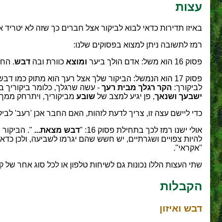
עצות
באיזו תדירות כדאי לבוא לביקור אצל חברים כך שזה לא יטריד א
רמז לתשובה ניתן למצוא בפסוקים שלנו:
פסוק 16 הוא משל: אדם הולך ביער
ומוצא
כוורת ובה
דבש
. הח
פסוק 17 הוא הנמשל: הביקור שלך אצל רעך הוא מתוק כמו
לביקורך:
הקר רגלך מבית רעך
- עשה שרגלך, כלומר ביקוריך בב
ישבעך ושנאך
, פן יגיע למצב של
שובע
מביקוריך, ויתרחק ממך ל
כדי ליישם עצה זו, צריך לדעת לזהות, האם החבר אכן 'רעב' לביק
אולי ישנו רמז לכך בתחילת פסוק 16: "
דבש
מצאת
...
". הביקור 
להיות צפויים ושגרתיים, יש חשש שהם יגרמו לשביעה, ולכן כדא
"אקראי".
שתי העצות הללו נכונות גם לשיחות טלפון או לכל סוג אחר של ק
הקבלות
דבש ואיזון