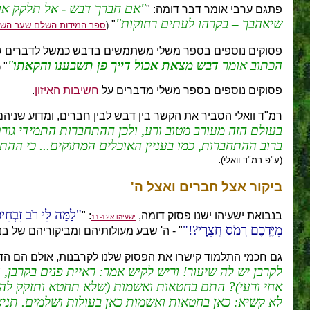
אם חברך דבש - אל תלקק או
פתגם ערבי אומר דבר דומה: "
שיאהבך – בקרהו לעתים רחוקות
"
(
ספר המידות השלם שער הש
פסוקים נוספים בספר משלי משתמשים בדבש כמשל לדברים שו
הכתוב אומר
דבש מצאת אכול דייך פן תשבענו והקאתו
"
(
פסוקים נוספים בספר משלי מדברים על
חשיבות האיזון
.
רמ"ד וואלי הסביר את הקשר בין דבש לבין חברים, ומדוע שניהם
בעולם הזה מעורב מטוב ורע, ולכן ההתחברות התמידי גורם
ברוב ההתחברות, כמו בעניין האוכלים המתוקים... כי ה
.
(ע"פ רמ"ד וואלי)
ביקור אצל חברים ואצל ה'
לָמָּה לִּי רֹב זִבְח
בנבואת ישעיהו ישנו פסוק דומה,
: "
ישעיהו א11-12
מִיֶּדְכֶם רְמֹס חֲצֵרָי?!
" - ה' שבע מעולותיהם ומביקוריהם של בנ
גם חכמי התלמוד קישרו את הפסוק שלנו לקרבנות, אולם הם הדג
לקרבן יש לה שיעור! וריש לקיש אמר: ראיית פנים בקרבן, 
אחי ורעי)? התם בחטאות ואשמות (שלא תחטא ותזקק להביא 
לא קשיא: כאן בחטאות ואשמות כאן בעולות ושלמים. תניא