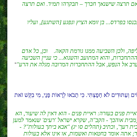
ם תרצה שישנאך חברך – תבקרהו תמיד. ואם תרצה
נסו בפרדס... בן זומא הציץ ונפגע [השתגע], ועליו
יפה, ולכן השביעה ממנו גורמת הקאה. וכן, כל אדם
ההתחברות, והוא המתועב והשנוא... כי עניין השביעה
א ערב אל הנפש, אבל ההתחברות המרובה מגלה את הרע
"
ם וְעַתּוּדִים לֹא חָפָצְתִּי. כִּי תָבֹאוּ לֵרָאוֹת פָּנָי, מִי בִקֵּשׁ זֹאת
איית פנים בעזרה: ראיית פנים - הוא דאין לה שיעור, הא
ך (מבית אוהבך - הקב"ה, שקרא ישראל 'רעים' שנאמר למען
ת רעך', וכתיב (תהלים סו יג) "אבא ביתך בעולות"? -
ר; אתה אומר בחטאות ואשמות, או אינו אלא בעולות