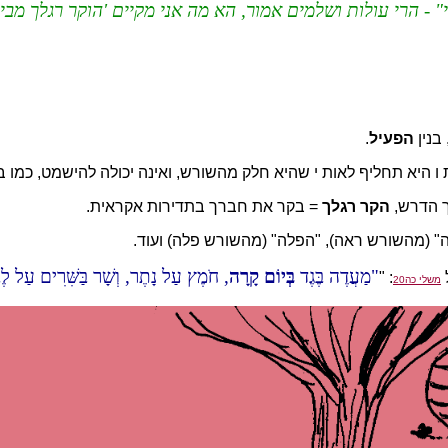
- הרי עולות ושלמים אמור, הא מה אני מקיים 'הוקר רגלך מבי
 בנין
הפעיל
.
ת ו היא תחליף לאות י שהיא חלק מהשורש, ואינה יכולה להישמט, כמו 
רך הדרש,
הקר רגלך
= בקר את חברך בתדירות אקראית.
ה" (מהשורש ראה), "הפלה" (מהשורש פלה) ועוד.
מַעֲדֶה בֶּגֶד
בְּיוֹם קָרָה
, חֹמֶץ עַל נָתֶר, וְשָׁר בַּשִּׁרִים עַל ל
: "
משלי כה20