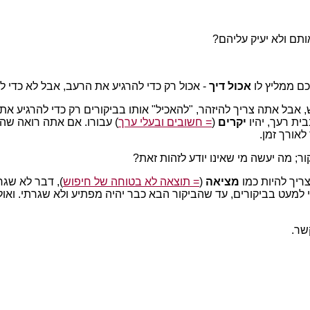
ותם ולא יעיק עליהם?
כם ממליץ לו
אכול דיך
- אכול רק כדי להרגיע את הרעב, אבל לא כדי ל
 דבש, אבל אתה צריך להיזהר, "להאכיל" אותו בביקורים רק כדי להרגיע
ית רעך, יהיו
יקרים
(
= חשובים ובעלי ערך
) עבורו. אם אתה רואה שהבי
אורך זמן.
ור; מה יעשה מי שאינו יודע לזהות זאת?
צריך להיות כמו
מציאה
(
= תוצאה לא בטוחה של חיפוש
), דבר לא שגר
י למעט בביקורים, עד שהביקור הבא כבר יהיה מפתיע ולא שגרתי. ואול
שר.