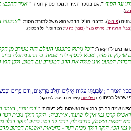
תו עד הסוף
אמר החכם: א
". גם בספר המידות נזכר פסוק דומה: "
.
נאה
)
ארבעה נכ
נים (
פירוט
). בדברי חז"ל, הדבש הוא משל לתורת הסוד: "
.
בבלי חגיגה יד:
,
מדרש משלי (בובר) כה טז
; רמ"ד וואלי על הפסוק)
כל מתוק בתענוגי העולם הזה מעורב מן הקל
 גורמים ל"הקאה": "
 שיקוץ זה מזה, ומביא לבסוף לידי שנאה, כי הרע מתגלה ברוב 
התחברות המועט אינו מגלה את הרע המעורב עם הטוב, ולכן הו
ֵיכֶם? יֹאמַר ה';
שָׂבַעְתִּי
עֹלוֹת אֵילִים וְחֵלֶב מְרִיאִים, וְדַם פָּרִים וּכְבָשִׂי
י ישראל בביתו
.
(גם
רש"י שם
קישר את הפסוק לפסוקנו)
רבי יוחנן, דאמר ר
ישו שמדובר רק בחטאות ואשמות ולא בעולות: "
דאפילו קרבן נמי אין לו שיעור. איתיביה: הוקַר רגלך מבית רע
חטאת ואשם), כדרבי לוי, דרבי לוי רמי: כתיב 'הוקר רגלך מבי
 נמי הכי: הוקר רגלך מבית רעך - בחטאות ואשמות הכתוב מדב