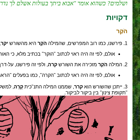
ושלמים? כשהוא אומר "אבוא ביתך בעולות אשלם לך נדרי" 
דקויות
הֹקַר
1. פירשנו, כמו רוב המפרשים, שהמילה
הֹקַר
היא מהשורש
יקר
,
אולם, לפי זה היה ראוי לכתוב "הוקר" בכתיב מלא, כי האו
2. המילה
הֹקַר
מזכירה את השורש
קרה
, ולפי זה פירשנו, על-ד
אולם, לפי זה היה ראוי לכתוב "הקרה", כמו בפעלים "הרא
3. ייתכן שהשורש הוא
קרר
, שממנו המילה התנ"כית
קָרָה
, למשל
"תקופת צינון" בין ביקור לביקור.