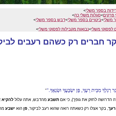
דידות בספר משלי
>
 פרקים
>
סגלות משלי כה
>
ר משלי
>
ביטויים בספר משלי
>
דבש בספר משלי
>
 לפסוקי משלי
>
נבואות מקבילות לפסוקי משלי
>
ר חברים רק כשהם רעבים לביק
ר רַגְלְךָ מִבֵּית רֵעֶךָ, פֶּן יִשְׂבָּעֲךָ וּשְׂנֵאֶךָ.
"
 הדרושה לחזק את גופך), כי אם
תשבע
מהדבש, אתה עלול
להקיא
א
רעך
, בקר אצלו רק כשאתה רואה שהוא רעב לביקור,
פן
הוא
ישבע
מהק