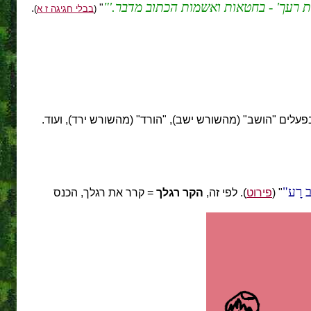
ת רעך' - בחטאות ואשמות הכתוב מדבר.'
.
"
(
בבלי חגיגה ז א
)
בפעלים "הושב" (מהשורש ישב), "הורד" (מהשורש ירד), ועוד.
ֶב רָע
" (
פירוט
). לפי זה,
הקר רגלך
= קרר את רגלך, הכנס