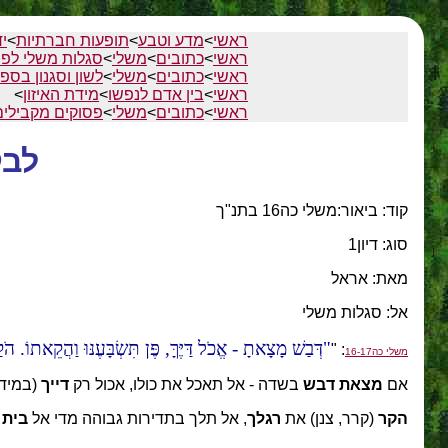
ראשי
>
מדע וטבע
>
תופעות חברתיות
>
י
ראשי
>
כתובים
>
משלי
>
סגלות משלי לפי
ראשי
>
כתובים
>
משלי
>
לשון וסגנון בספ
ראשי
>
בין אדם לנפשו
>
מידת האיזון
>
ראשי
>
כתובים
>
משלי
>
פסוקים מקבילים
לבק
קוד: ביאור:משלי כה16 בתנ"ך
סוג: דיון1
מאת: אראל
אל: סגלות משלי
דְּבַשׁ מָצָאתָ - אֱכֹל דַּיֶּךָּ, פֶּן תִּשְׂבָּעֶנּוּ וַהֲקֵאתוֹ. הֹקַ
: "
משלי כה16-17
אם
מצאת דבש
בשדה - אל תאכל את כולו, אכול רק
דייך
(במידה
הקר
(קרר, צנן) את
רגלך
, אל תלך בתדירות גבוהה מדי אל
בית 