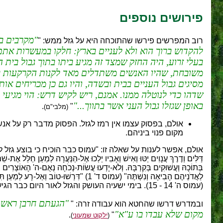
פירושים נוספים
מקרבים בת
רוב המפרשים פירשו שהתוכחה היא על גזל ממש: "
להקדוש ברוך הוא ולא לעניים בארץ: חלקו במעשרות אתם 
בעלי זרוע, היה החזק שמצד זה מגיע ביתו בתוך גבול בית
משובחת, שהיו האנשים משתדלים מאד לקנות הקרקעות בה, 
מסיגים גבול העניים בבית ובשדה, והיו גם כן מכריחים א
שדהו כדי לנוטלה ממנו. אמנם, ריש לקיש דרש: הוי מגיעי 
באופן שגזלו גבול העני אשר בתווך...
.
"
(מלבי"ם)
אולם, בפסוק עצמו אין רמז לגזל. הפסוק מדבר רק על אנ
מקום פנוי ביניהם.
אולם, אפשר לענות על שאלה זו: "עמוס כבר הוכיח כי בוצע גזל לאור
לַאֲדֹנֵיהֶם הָבִיאָה וְנִשְׁתֶּה" (עמוס ד' 1) 
(עמוס ה' 14 - 15). בימי ישעיה העושק והגזל לאור היום כבר הגיע עד קצה גבול היכולת, ולא נשארה חלקה נוספת לגזלה אחרי כלל חלקות האדמה שכבר נגזלו" (רמי ניר, 20.09.2008).
הגעתם חרבן ראשון 
ובמדרש דרשו שהחטא הוא עבודה זרה: "
מקום שלא עבדו בו ע"א
.
"
(
ילקוט שמעוני
)