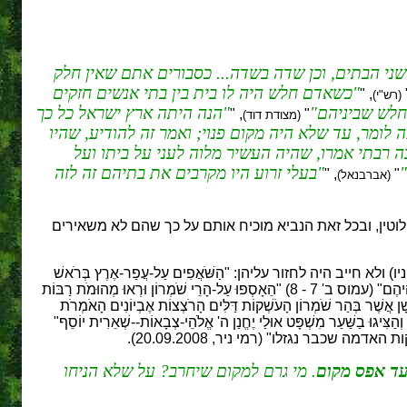
שני הבתים, וכן שדה בשדה... כסבורים אתם שאין חלק
כשאדם חלש היה לו בית בין בתי אנשים חזקים
, "
(רש"י)
החלש שביניהם
הנה היתה ארץ ישראל כל כך
, "
"
(מצודת דוד)
לומר, עד שלא היה מקום פנוי; ואמר זה להודיע, שהיו
ה רבתי אמרו, שהיה העשיר מלוה לעני על ביתו ועל
בעלי זרוע היו מקרבים את בתיהם זה לזה
, "
"
(אברבנאל)
וטין, ובכל זאת הנביא מוכיח אותם על כך שהם לא משאירים
יב היה לחזור עליהן: "הַשֹּׁאֲפִים עַל-עֲפַר-אֶרֶץ בְּרֹאשׁ
דַּלִּים וְדֶרֶךְ עֲנָוִים יַטּוּ וְאִישׁ וְאָבִיו יֵלְכוּ אֶל-הַנַּעֲרָה לְמַעַן חַלֵּל אֶת-שֵׁם קָדְשִׁי. וְעַל-בְּגָדִים חֲבֻלִים יַטּוּ אֵצֶל כָּל-מִזְבֵּחַ וְיֵין עֲנוּשִׁים יִשְׁתּוּ בֵּית אֱלֹהֵיהֶם" (עמוס ב' 7 - 8) "הֵאָסְפוּ עַל-הָרֵי שֹׁמְרוֹן וּרְאוּ מְהוּמֹת רַבּוֹת
ם חָמָס וָשֹׁד בְּאַרְמְנוֹתֵיהֶם" (עמוס ג' 9 - 10) "שִׁמְעוּ הַדָּבָר הַזֶּה פָּרוֹת הַבָּשָׁן אֲשֶׁר בְּהַר שֹׁמְרוֹן הָעֹשְׁקוֹת דַּלִּים הָרֹצְצוֹת אֶבְיוֹנִים הָאֹמְרֹת
ע וְאֶהֱבוּ טוֹב וְהַצִּיגוּ בַשַּׁעַר מִשְׁפָּט אוּלַי יֶחֱנַן ה' אֱלֹהֵי-צְבָאוֹת--שְׁאֵרִית יוֹסֵף"
ד אפס מקום
. מי גרם למקום שיחרב? על שלא הניחו