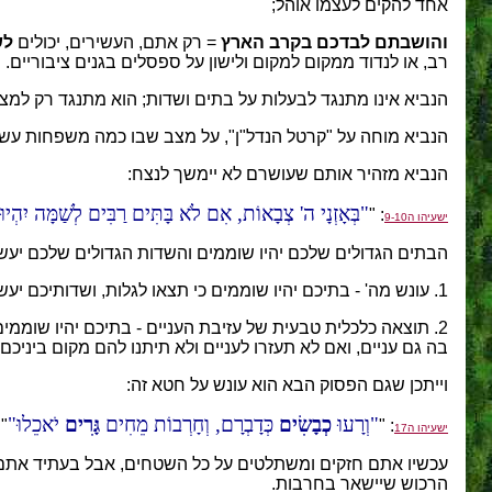
אחד להקים לעצמו אוהל;
והושבתם לבדכם בקרב הארץ
= רק אתם, העשירים, יכולים
לש
רב, או לנדוד ממקום למקום ולישון על ספסלים בגנים ציבוריים.
הנביא אינו מתנגד לבעלות על בתים ושדות; הוא מתנגד רק למצ
הנביא מוחה על "קרטל הנדל"ן", על מצב שבו כמה משפחות עשי
הנביא מזהיר אותם שעושרם לא יימשך לנצח:
בְּאָזְנָי ה' צְבָאוֹת, אִם לֹא בָּתִּים רַבִּים לְשַׁמָּה יִהְיוּ
: "
ישעיהו ה9-10
הבתים הגדולים שלכם יהיו שוממים והשדות הגדולים שלכם יעשו
1. עונש מה' - בתיכם יהיו שוממים כי תצאו לגלות, ושדותיכם יעשו מעט פירות כי ה' יביא עליכם קללה.
2. תוצאה כלכלית טבעית של עזיבת העניים - בתיכם יהיו שוממ
בה גם עניים, ואם לא תעזרו לעניים ולא תיתנו להם מקום ביניכ
וייתכן שגם הפסוק הבא הוא עונש על חטא זה:
וְרָעוּ
כְבָשִׂים
כְּדָבְרָם, וְחָרְבוֹת מֵחִים
גָּרִים
יֹאכֵלוּ
"
: "
ישעיהו ה17
עכשיו אתם חזקים ומשתלטים על כל השטחים, אבל בעתיד אתם תצ
הרכוש שיישאר בחרבות.