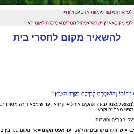
לפי אירוע
>
מוות
>
מוות אדם
>
נחלות
>
לפי מקום
>
ארץ ישראל
>
ניהול המדינה
>
כלכלה לאומית
>
להשאיר מקום לחסרי בית
ס מָקוֹם! וְהוּשַׁבְתֶּם לְבַדְּכֶם בְּקֶרֶב הָאָרֶץ!
"
 למצוא לעצמו גבעה ולהקים אוהל או קרוואן, עד שימצא דירה מסודרת.
מפני מצב זה וקרא:
עלי הבתים והשדות:
בו
= שדותיהם קרובים זה לזה,
עד אפס מקום
= אין מקום פנוי בין 