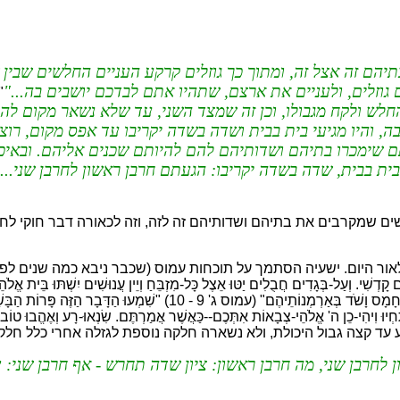
יהם זה אצל זה, ומתוך כך גוזלים קרקע העניים החלשים שבין 
גוזלים, ולעניים את ארצם, שתהיו אתם לבדכם יושבים בה...
"
 החלש ולקח מגבולו, וכן זה שמצד השני, עד שלא נשאר מקום ל
והיו מגיעי בית בבית ושדה בשדה יקריבו עד אפס מקום, רוצה 
ותם שימכרו בתיהם ושדותיהם להם להיותם שכנים אליהם. ובאיכ
בית בבית, שדה בשדה יקריבו: הגעתם חרבן ראשון לחרבן שני...
שים שמקרבים את בתיהם ושדותיהם זה לזה, וזה לכאורה דבר חוקי לחל
 היום. ישעיה הסתמך על תוכחות עמוס (שכבר ניבא כמה שנים לפניו) ולא חי
בְּתוֹכָהּ וַעֲשׁוּקִים בְּקִרְבָּהּ. וְלֹא-יָדְעוּ עֲשׂוֹת-נְכֹחָה נְאֻם-ה' הָאוֹצְרִי
"דִּרְשׁוּ-טוֹב וְאַל-רָע לְמַעַן תִּחְיוּ וִיהִי-כֵן ה' אֱלֹהֵי-צְבָאוֹת אִתְּכֶם--כַּאֲשֶׁר אֲמַרְתֶּם. שִׂנְאוּ-רָ
לחרבן שני, מה חרבן ראשון: ציון שדה תחרש - אף חרבן שני:
ע