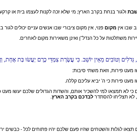
בת
ולגור בנחת בקרב הארץ; מי שלא זכה לקנות לעצמו בית או קרקע,
ב שבו אין
מקום
פנוי, אין מקום ציבורי שבו אנשים עניים יכולים לגור 
רות משתלטות על כל הנדל"ן ואינן משאירות מקום לאחרים.
, גְּדֹלִים וְטוֹבִים מֵאֵין יוֹשֵׁב. כִּי עֲשֶׂרֶת צִמְדֵּי כֶרֶם יַעֲשׂוּ בַּת אֶחָת, ו
 מעט פירות, וזאת משתי סיבות:
ים כי לא תמצאו למי להשכיר אותם, והשדות הגדולים שלכם יעשו מעט פ
ם, לא תצליחו להסתדר
לבדכם בקרב הארץ
.
או לגלות והשטחים שהיו פעם שלכם יהיו פתוחים לכל - כבשים ירעו 