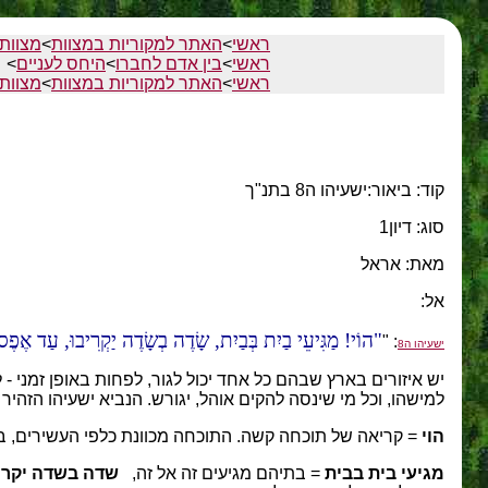
ראשי
>
האתר למקוריות במצוות
>
מצוות 
ראשי
>
בין אדם לחברו
>
היחס לעניים
>
ראשי
>
האתר למקוריות במצוות
>
מצוות 
קוד: ביאור:ישעיהו ה8 בתנ"ך
סוג: דיון1
מאת: אראל
אל:
הוֹי! מַגִּיעֵי בַיִת בְּבַיִת, שָׂדֶה בְשָׂדֶה יַקְרִיבוּ, עַד אֶפֶ
: "
ישעיהו ה8
יש איזורים בארץ שבהם כל אחד יכול לגור, לפחות באופן זמני -
למישהו, וכל מי שינסה להקים אוהל, יגורש. הנביא ישעיהו הזהיר 
הוי
= קריאה של תוכחה קשה. התוכחה מכוונת כלפי העשירים, ב
מגיעי בית בבית
= בתיהם מגיעים זה אל זה,
שדה בשדה יקרי