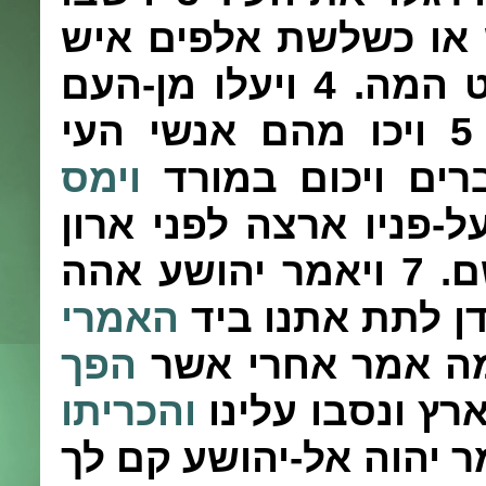
או
כשלשת אלפים
איש
עט המה.
4
ויעלו מן-העם
5
ויכו מהם אנשי העי
רים ויכום במורד
וימס
ל-פניו ארצה לפני ארון
ם.
7
ויאמר יהושע אהה
ן לתת אתנו ביד
האמרי
מה אמר אחרי אשר
הפך
רץ ונסבו עלינו
והכריתו
ר יהוה אל-יהושע קם לך