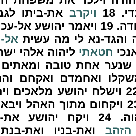
די.
18
ויקרב
את-ביתו לגבר
ודה.
19
ויאמר יהושע אל-עכן
ה והגד-נא לי מה עשית
אל-
נכי
חטאתי
ליהוה אלהי ישר
שנער אחת טובה ומאתים
קלו ואחמדם ואקחם והנם
2
וישלח יהושע מלאכים ויר
2
ויקחום מתוך האהל ויבאום
וה.
24
ויקח יהושע את-ע
הזהב
ואת-בניו ואת-בנתי