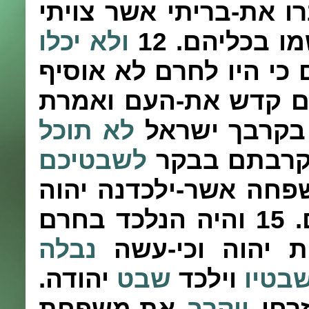
ו את-בריתי אשר צויתי
ו בכליהם.
12
ולא יכלו
 כי היו לחרם לא אוסיף
 קדש את-העם ואמרת
 בקרבך ישראל
לא תוכל
קרבתם בבקר
לשבטיכם
חה אשר-ילכדנה יהוה
.
15
והיה הנלכד בחרם
ת יהוה וכי-עשה
נבלה
בטיו
וילכד
שבט
יהודה.
רחי
ויקרב
את-משפחת