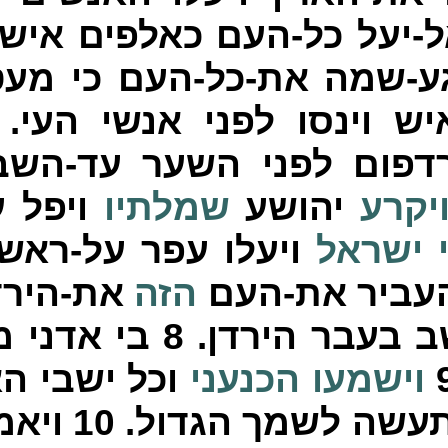
אל-יעל כל-העם
כאלפים
איש 
יגע-שמה את-כל-העם כי מ
ש וינסו לפני אנשי העי.
דפום לפני השער עד-השב
יקרע
יהושע
שמלתיו
ויפל ע
י ישראל
ויעלו עפר על-ראש
העביר את-העם
הזה
את-הירד
ב בעבר הירדן.
8
בי אדני 
וישמעו
הכנעני
וכל ישבי הא
תעשה לשמך הגדול.
10
ויאמ