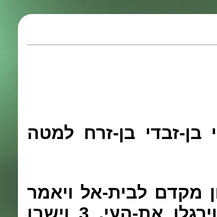
בן-זבדי בן-זרח למטה
ן מקדם לבית-אל ויאמר
ירגלו את-העי.
3
וישבו