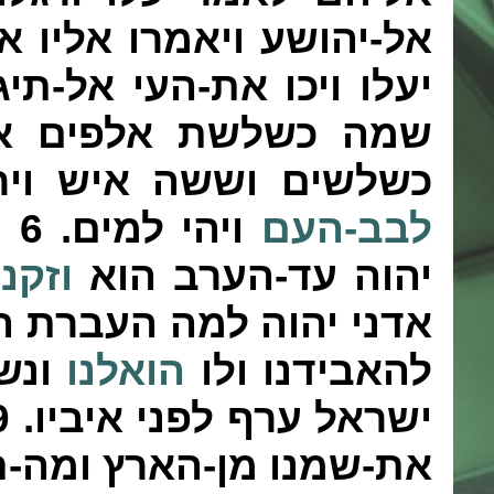
אל-יהושע ויאמרו אליו 
יעלו ויכו את-העי אל-ת
שמה
כשלשת אלפים
אי
כשלשים וששה איש ויר
לבב-העם
ויהי למים.
6
ו
יהוה עד-הערב הוא
וזקנ
אדני יהוה למה העברת 
להאבידנו ולו
הואלנו
ונש
ישראל ערף לפני איביו.
9
את-שמנו מן-הארץ ומה-