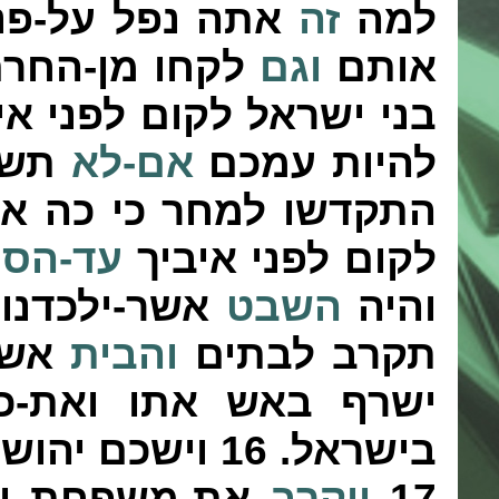
למה
זה
אתה נפל על-פנ
אותם
וגם
לקחו מן-החר
בני ישראל לקום לפני אי
להיות עמכם
אם-לא
תשמ
התקדשו למחר כי כה אמ
לקום לפני איביך
עד-הסי
והיה
השבט
אשר-ילכדנו 
תקרב לבתים
והבית
אשר 
ישרף באש אתו ואת-כל
בישראל.
16
וישכם יהוש
17
ויקרב
את-משפחת יה