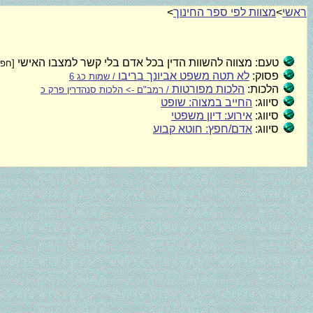
ראשי
>
מצוות לפי ספר החינוך
>
טעם:
מצווה להשוות הדין בכל אדם בלי קשר למצבו האישי
[חפצי
פסוק:
לא תטה משפט אביונך בריבו
/ שמות כג 6
הלכות:
הלכות מפורטות
/ רמב"ם -> הלכות סנהדרין פרק כ
סיווג:
החייב במצוה: שופט
סיווג:
אירוע: דיון משפטי
סיווג:
אדם/חפץ: חוטא קבוע