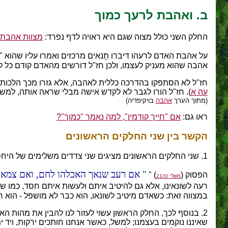
ב. ואהבת לרעך כמוך
החלק השני כולל מצוה שגם היא ראויה לדף נפרד:
מצוות אהבת 
על אהבת האדם לרעהו דיברו תָנאים מרכזים ואמרו עליו שהוא "
אהבה שהוא מעניק לעצמו, ולכן חז"ל דורשים מהאדם קודם כל לא
חז"ל לא הסתפקו בהדרכה כללית לאהבה, אלא גזרו מכך הלכות 
עה א
). חז"ל הורו לגבר לא לקדש אישה מבלי שראה אותה, למשל 
(מתוך הערך
אהבה
בויקיפדיה)
ראו גם:
אם "חייך קודמין", למה נאמר "כמוך"?
הקשר בין שני החלקים הראשונים
1. שני החלקים הראשונים מציגים שני צדדים משלימים של היחס לאויבים: איסור להרע, ומצוה להיטיב.
אם רעב שנאך האכלהו לחם, ואם צמא 
הפסוק (
) "
משלי כה21
רעה לשונאינו, אלא גם להיטיב איתם ולעשות איתם חסד, כמו שהיינ
במצווה זאת: כשאדם מיטיב לשונאו, הוא כבר לא מושפל - הוא 
2. בנוסף לכך, החלק הראשון עשוי לעזור לנו להבין את מהות 
שאיננו נוקמים בעצמנו; למשל, כאשר אנחנו חותכים ירקות, ויד 