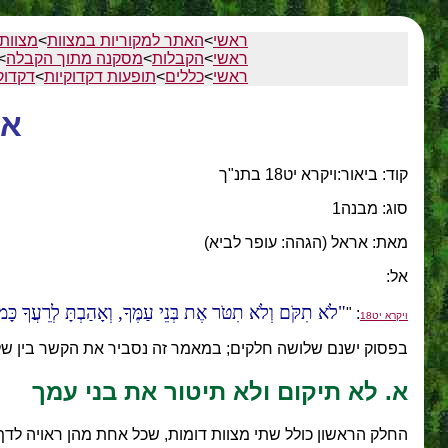
ראשי
>
האתר למקוריות במצוות
>
מצוות
ראשי
>
הקבלות
>
מסקנה מתוך הקבלה
>
ראשי
>
כללים
>
תופעות דקדוקיות
>
דקדו
אי
קוד: ביאור:ויקרא יט18 בתנ"ך
סוג: מבנה1
מאת: אראל (הגהה: עופר לביא)
אל:
לֹא תִקֹּם וְלֹא תִטֹּר אֶת בְּנֵי עַמֶּךָ, וְאָהַבְתָּ לְרֵעֲךָ כָּמוֹ
: "
ויקרא יט18
בפסוק ישנם שלושה חלקים; במאמר זה נסביר את הקשר בין ש
א. לא תיקום ולא תיטור את בני עמך
החלק הראשון כולל שתי מצוות דומות, שכל אחת מהן ראויה לדף