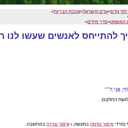
 לפי אדם
>
אדם מישראל
>
אהבת הבריות
>
ק המשפט
>
סדר מילים
>
ך להתייחס לאנשים שעשו לנו ר
ךָ; אֲנִי ה'
"
לושת החלקים.
 נפרד:
איסור נקימה
במעשה, ו
איסור נטירה
במחשבה.