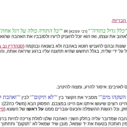
הבריות
.
כלל גדול בתורה
כל התורה כולה על רגל אחת
"
או "
(רבי עקיבא)
הוב את עצמו, ואז הוא יוכל להעניק לרעיו ולסובביו את האהבה שהוא
שונות ובהם להעניש חוטא באהבה ולא בשנאה ובנקמה (
סנהדרין נב ב
על ידי שליח, בגלל החשש שהיא תתגנה עליו ברגע שיראה אותה, והוא 
השקהו מים
לא תיקום
ואהבת ל
" מסביר את הקשר בין "
" לבין "
ו רוצים שיעשו איתנו אם היינו במצבם. הפסוק הבא (משלי כה22): "
חזק, וכל רגשות ההשפלה והכעס עוברים ממנו
על ראשו
של השונא (
פי
האהבה שמדובר עליה בחלק השני: האהבה שלנו לזולת צריכה להיות ברמ
ימין חותכת בטעות את יד שמאל, מובן שיד שמאל לא "תנקום" ותחתוך א