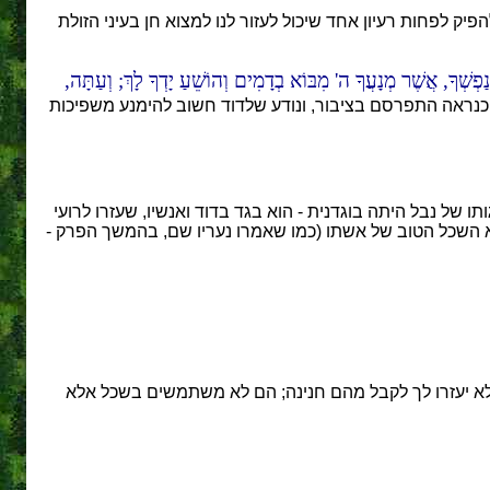
ה של אביגיל בפרק זה (פסוקים 23-31). ואכן, מכל פסוק בקטע ניתן להפיק לפחות רעיון אחד שיכול לעזור לנו למצוא חן בעיני הזולת
ַפְשְׁךָ, אֲשֶׁר מְנָעֲךָ ה' מִבּוֹא בְדָמִים וְהוֹשֵׁעַ יָדְךָ לָךְ; וְעַתָּה,
כנראה התפרסם בציבור, ונודע שלדוד חשוב להימנע משפיכות
 של נבל היתה בוגדנית - הוא בגד בדוד ואנשיו, שעזרו לרועי
א השכל הטוב של אשתו (כמו שאמרו נעריו שם, בהמשך הפרק -
א יעזרו לך לקבל מהם חנינה; הם לא משתמשים בשכל אלא