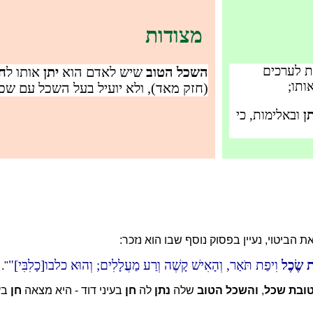
מצודות
ת לערכים
השכל הטוב
שיש לאדם הוא
יתן
אותו ל
חן
ותו;
(חזק מאד), ולא יועיל בעל השכל עם שכל
ן
ובאלימות, כי
את הביטוי, נעיין בפסוק נוסף שבו הוא נזכר:
ת שֶׂכֶל
וִיפַת תֹּאַר, וְהָאִישׁ קָשֶׁה וְרַע מַעֲלָלִים; וְהוּא כלבו[כָלִבִּי]
".
ובת שכל
,
והשכל הטוב
שלה
נתן
לה
חן
בעיני דוד - היא מצאה
חן
בעי