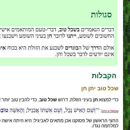
סגולות
דברים הנאמרים
בשכל טוב
, דברי-טעם המותאמים אישי
החשובים לשומע,
ייתנו
לדובר
חן
בעיני השומע וישכנעו א
אולם ה
דרך
של ה
בוגדים
לשכנע את הזולת היא בכוח
אית
אינם יודעים לדבר בשכל וחן.
הקבלות
שכל טוב יתן חן
כדי למצוא
חן
בעיני הזולת, דרוש
שכל טוב
. כדי להבין טוב יותר 
וְשֵׁם הָאִישׁ נָבָל, וְשֵׁם אִשְׁתּוֹ אֲבִגָיִל; וְהָאִשָּׁה
טוֹבַ
: "
שמואל א כה3
החצי הראשון של פסוקנו אכן מתאים לאביגיל: היא היתה אישה
ט
למלחמה נגדו.