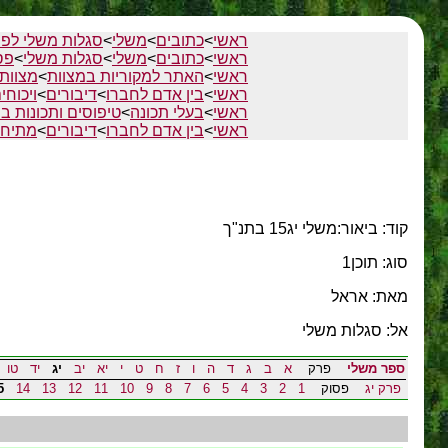
ראשי
>
כתובים
>
משלי
>
סגלות משלי לפי
ראשי
>
כתובים
>
משלי
>
סגלות משלי
>
פס
ראשי
>
האתר למקוריות במצוות
>
מצוות
ראשי
>
בין אדם לחברו
>
דיבורים
>
ויכוחי
ראשי
>
בעלי תכונה
>
טיפוסים ותכונות ב
ראשי
>
בין אדם לחברו
>
דיבורים
>
מתיחת
קוד: ביאור:משלי יג15 בתנ"ך
סוג: תוכן1
מאת: אראל
אל: סגלות משלי
ספר משלי
פרק
א
ב
ג
ד
ה
ו
ז
ח
ט
י
יא
יב
יג
יד
טו
פרק יג
פסוק
1
2
3
4
5
6
7
8
9
10
11
12
13
14
5