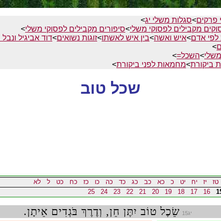
 פרקים
>
סגלות משלי יג
>
וקים מקבילים לפסוקי משלי
>
סיפורים מקבילים לפסוקי משלי
>
 לפי אדם
>
איש ואשה
>
בין איש לאשתו
>
זוגות נשואים
>
דוד אביגיל ונבל 
ם
>
משלי
>
השכל=
>
 ביקורת
>
מחמאות לפני ביקורת
>
שכל טוב
טז
יז
יח
יט
כ
כא
כב
כג
כד
כה
כו
כז
כח
כט
ל
לא
25
24
23
22
21
20
19
18
17
16
1
שֵׂכֶל טוֹב יִתֶּן חֵן, וְדֶרֶךְ בֹּגְדִים אֵיתָן.
יג15