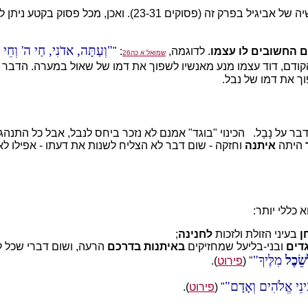
אם כך, כדי ללמוד איך למצוא חן בעיני הזולת, יש להתבונן במעשי
וְעַתָּה, אדֹנִי, חַי ה' וְחֵי נ
 החשובים לו עצמו
. לדוגמה,
: "
שמואל א כה26
קודם, דוד עצמו מנע מאנשיו לשפוך את דמו של שאול במערה. הדבר 
ך את דמו של נבל.
על נָבָל. הכינוי "בוגד" אמנם לא נזכר ביחס לנבל, אבל כל התנהגותו
היתה
איתנה
וחזקה - שום דבר לא הצליח לשנות את דעתו - אפילו ל
 כללי יותר:
ן
בעיני הזולת ולזכות
לחנינה
;
דים
ובני-בליעל שמחזיקים
באיתנות
בדרכם
הרעה, ושום דברי שכל ל
שֵׂכֶל
מִלֶּיךָ
" (
פירוט
).
ינֵי אֱלֹהִים וְאָדָם
" (
פירוט
).