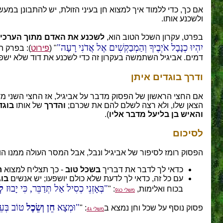
ולשכנע אותו.
בפרט, עקרון השכל הטוב הוא,
לשכנע את האדם מתוך הערכים
יִהְיוּ כְנָבָל אֹיְבֶיךָ וְהַמְבַקְשִׁים אֶל אֲדֹנִי רָעָה
" (
פירוט
): בפרק ה
דמים. אביגיל השתמשה בעקרון זה כדי לשכנע את דוד שלא ישפו
ודרך בוגדים איתן
אם החצי הראשון של הפסוק מדבר על אביגיל, אז החצי השני מדבר 
הצאן שלו, ולא רצה לשלם להם את שכרם;
והדרך
של אותו
בוגד
והאיש בן בליעל מדבר אליו
).
לסיכום
הפסוק רומז לסיפור של אביגיל ונבל, אבל המסר העולה ממנו הוא
כדאי לך לדבר את דבריך
בשכל טוב
- כך תצליח למצוא
ח
עם כל זה, כדאי לך לדעת שלא כולם יושפעו; יש אנשים
בוג
בְּאָזְנֵי כְסִיל אַל תְּדַבֵּר, כִּי יָבוּז
לְ
בכוח ואלימות,
: "
משלי כג9
וּמְצָא
חֵן וְשֵׂכֶל
טוֹב בְּעֵ
פסוק נוסף על שכל וחן נמצא ב
: "
משלי ג4