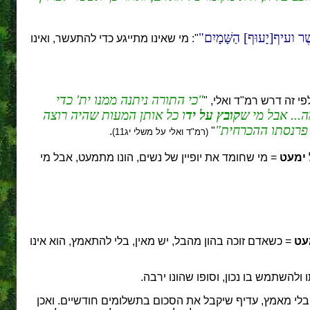
ֶשֶׁר ועיף[יָעוּף] הַשָּׁמָיִם
": מי שאינו מתייגע כדי להתעשר, ואינו
כי התורה ניתנה ממנו ית' כדי
לפי זה דרש רמ"ד ואלי, "
.. אבל מי ש
קובץ על יד
ו כל אותן המעות שהיה רוצה
 פרנסתו ההכרחית
.
"
(רמ"ד ואלי על משלי יג11)
 ימעט
= מי שחומד את יופיין של נשים, הונו מתמעט, אבל מי
עט
= כשאדם זוכה בהון מהבל, יש מאין, בלי להתאמץ, הוא אינו
 ולהשתמש בו נכון, וסופו שהונו ירבה.
בלי מאמץ, עדיף שיקבל את הסכום בתשלומים חודשיים. ואכן