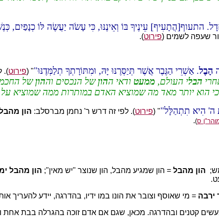
דָל. התעוף[הֲתָעִיף] עֵינֶיךָ בּוֹ וְאֵינֶנּוּ, כִּי עָשֹׂה יַעֲשֶׂה לּוֹ כְנָפַיִם, כְּנ
ור שעפה לשמים (
פירוט
).
ָה
הָבֶל
. אַשְׁרֵי הַגֶּבֶר אֲשֶׁר תְּיַסְּרֶנּוּ יָּהּ, וּמִתּוֹרָתְךָ תְלַמְּדֶנּוּ
" (
פירוט
). 
חרי
הבל
י העולם,
ממעט
ודאי ה
הון
של הנכסים וה
הון
של החכמה.
 כי הוא יותר מאד מה שמוציא האדם במותרות ממה שמוציא על
ַת ה' הִיא תִתְהַלָּל
" (
פירוט
). לפי זה דרש ר' נחמן מברסלב:
הון מהבל
.
והר"ן ס
)
מש;
הון מהבל
= הון שמגיע מהבל, הון שנוצר "יש מאין";
הון מהבל ימ
ט.
 ירבה
= מי שאוסף וצובר את הונו במו ידיו, בהדרגה, יידע להעריך אותו
במעשים קטנים ובהדרגה. מכאן, שגם אם אדם זוכה בהגרלה בבת אחת ו