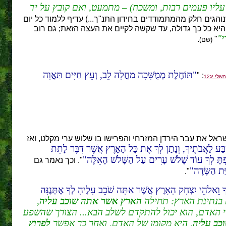
 עליו פעמים רבות, ומשכח) – מתמעט, ואם קובץ על יד
והגים חלק מהמתמודדים בחידון התנ"ך...) עדיף ללמוד כל יום
היא כל כך גדולה, עד שקשה לקיים את העצה הזאת; גם רוב
י
.
"
(שם)
תּוֹחֶלֶת מְמֻשָּׁכָה מַחֲלָה לֵב, וְעֵץ חַיִּים תַּאֲוָה
: "
משלי יג12
ראל את עבר הירדן המזרחי והפרישו בו שלוש ערי מקלט, ואז
ְבַּע לַאֲבֹתֶיךָ, וְנָתַן לְךָ אֶת כָּל הָאָרֶץ אֲשֶׁר דִּבֶּר לָתֵת
ַפְתָּ לְךָ עוֹד שָׁלֹשׁ עָרִים עַל הַשָּׁלֹשׁ הָאֵלֶּה
". וכך נאמר גם
ַת הַשָּׂדֶה
".
ךָ וֵאלֹהֵי יִצְחָק הָאָרֶץ אֲשֶׁר אַתָּה שֹׁכֵב עָלֶיהָ לְךָ אֶתְּנֶנָּה
 בנתינת הארץ: תחילה
הארץ אשר אתה שוכב עליה
,
י האדם, הוא יכול להתקדם לשלב הבא... הצורך שהשפע
כב עליה
, היא מקומו של האדם, ואחר כך אפשר
לפרוץ