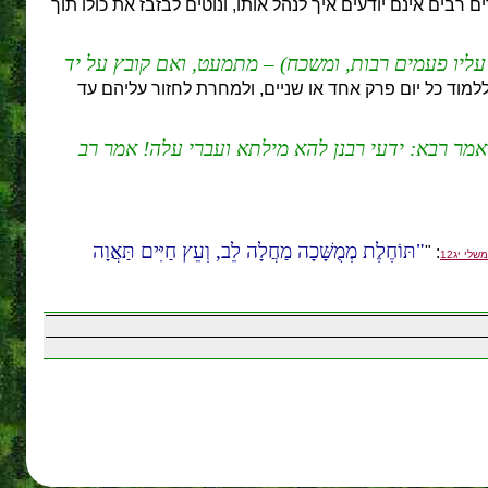
ם אינם יודעים איך לנהל אותו, ונוטים לבזבז את כולו תוך
 עליו פעמים רבות, ומשכח) – מתמעט, ואם קובץ על יד
למוד כל יום פרק אחד או שניים, ולמחרת לחזור עליהם עד
אמר רבא: ידעי רבנן להא מילתא ועברי עלה! אמר רב
תּוֹחֶלֶת מְמֻשָּׁכָה מַחֲלָה לֵב, וְעֵץ חַיִּים תַּאֲוָה
: "
משלי יג12