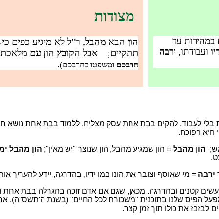
מצודות
 במהירות עד
הון
הבא
מהבל
, ר"ל לא מיגיע כפים כי
יו
ועבודתו,
ירבה
תתקיים; אבל ה
קובץ
הון
עם
מלאכת 
.
חרבכם
ומשפטו בחרבכם)
בלי לעבוד, להקים בבת אחת עסק מצליח, ללמוד בבת אחת נושא חדש
היא הפוכה:
מש;
הון מהבל
= הון שמגיע מהבל, הון שנוצר "יש מאין";
הון מהבל ימ
ט.
 ירבה
= מי שאוסף וצובר את הונו במו ידיו, בהדרגה, יידע להעריך אותו
במעשים קטנים ובהדרגה. מכאן, שגם אם אדם זוכה בהגרלה בבת אחת ו
פעל הפיס שלנו בתוכנית "משכורת לכל החיים" (בשנת ה'תשס"ה). אח
 לבזבז את כולו תוך זמן קצר.