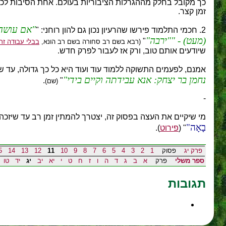
כך מקובל בחלק מההגרלות הציבוריות בעולם. אחת הסיבות לכך,
זמן קצר.
אם עושה 
2. חכמי התלמוד פירשו שהרעיון נכון גם להון רוחני: "
(מעט) -
ירבה
"
(רבא בשם רב סחורה בשם רב הונא,
בבלי עבודה זר
שיודעים אותם טוב, ורק אז לעבור לפרק חדש.
אמנם, לפעמים התשוקה ללמוד עוד ועוד היא כל כך גדולה, עד ש
נחמן בר יצחק: אנא עבידתה וקיים בידי
.
"
(שם)
-
מי שיקיים את העצה בפסוק זה, יצטרך להמתין זמן רב עד שיזכ
בָאָה
" (
פירוט
).
פרק יג
פסוק
1
2
3
4
5
6
7
8
9
10
11
12
13
14
5
ספר משלי
פרק
א
ב
ג
ד
ה
ו
ז
ח
ט
י
יא
יב
יג
יד
טו
תגובות