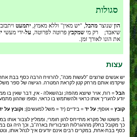
סגולות
הון
שנוצר
מהבל
, "יש מאין" וללא מאמץ,
יתמעט
ויתבזבז
שיאבד; רק מי
שמקבץ
פרוטה לפרוטה,
על
-ידי מעשי
יד
את הונו לאורך זמן.
עצות
יש אנשים שרוצים "לעשות מכה", להרוויח הרבה כסף בבת אחת 
שיקדמו אותם מרחק קטן לקראת המטרה. הגישה של ספר משלי 
הבל
= רוח, אויר שיוצא מהפה; ובהשאלה - אין, דבר שאין בו מ
יודע להעריך אותו כראוי ולהשתמש בו כראוי, וסופו שההון מתמע
קובץ
= אוסף;
על יד
= בידיים (יד = משל למעשים);
וקובץ על יד
1. פשוטו של מקרא מתייחס להון חומרי, וממליץ לצבור אותו 
כך מקובל בחלק מההגרלות הציבוריות בארה"ב, וכך היה גם במ
כסף בבת-אחת, במקרים רבים אינם יודעים איך לנהל אותו, ונוטים