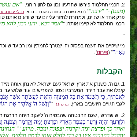
אם עושה 
2. חכמי התלמוד פירשו שהרעיון נכון גם להון רוחני: "
(מעט) -
ירבה
"
(רבא בשם רב סחורה בשם רב הונא,
בבלי עבודה זרה
פרק אחד או שניים, ולמחרת לחזור עליהם עד שיודעים אותם טוב
אמר רבא: ידעי רבנן להא מי
חכמי התלמוד לא קיימו אותה: "
-
מי שיקיים את העצה בפסוק זה, יצטרך להמתין זמן רב עד שיזכ
בָאָה
" (
פירוט
).
הקבלות
1. גם ה', כשנתן את ארץ ישראל לעם ישראל, לא נתן אותה מי
קיבלו את עבר הירדן המערבי ונצטוו להפריש בו עוד שלוש ערי מ
לַאֲבֹתֶיךָ, כִּי תִשְׁמֹר אֶת כָּל הַמִּצְוָה הַזֹּאֶת לַעֲשֹׂתָהּ אֲשֶׁר אָנֹכִי
וְנָשַׁל ה' אֱלֹהֶיךָ אֶת הַגּוֹ
לגבי הגויים היושבים בארץ,
: "
דברים ז22
2. יש שדרשו, שגם ההבטחה שהבטיח ה' ליעקב היתה הדרגתית,
וּלְזַרְעֶךָ וְהָיָה זַרְעֲךָ כַּעֲפַר הָאָרֶץ וּפָרַצְתָּ יָמָּה וָקֵדְמָה וְצָפֹנָה וָנ
ואחר כך
ופרצת ימה וקדמה וצפונה ונגבה
. מדוע
הנתינה 
יתקבל בהדרגה אינו רק כדי לחלק אותו לכמה חלקים, אלא 