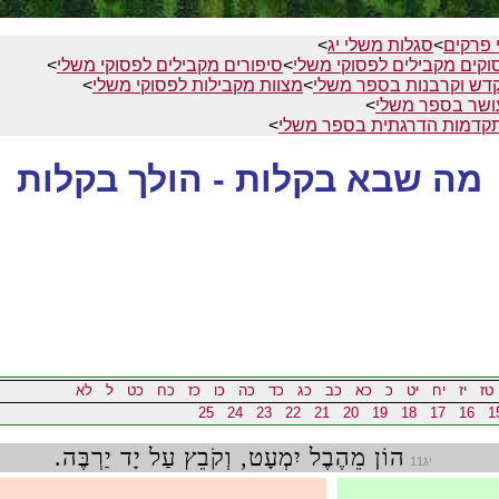
 פרקים
>
סגלות משלי יג
>
וקים מקבילים לפסוקי משלי
>
סיפורים מקבילים לפסוקי משלי
>
דש וקרבנות בספר משלי
>
מצוות מקבילות לפסוקי משלי
>
ושר בספר משלי
>
קדמות הדרגתית בספר משלי
>
מה שבא בקלות - הולך בקלות
טז
יז
יח
יט
כ
כא
כב
כג
כד
כה
כו
כז
כח
כט
ל
לא
25
24
23
22
21
20
19
18
17
16
1
הוֹן מֵהֶבֶל יִמְעָט, וְקֹבֵץ עַל יָד יַרְבֶּה.
יג11