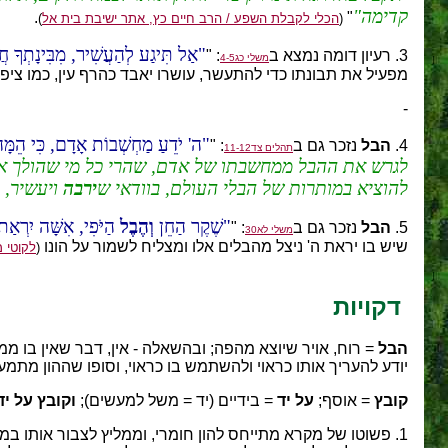
קדימה
.
"
(
הכלי לקבלת השפע / הרב חיים כץ, אתר ישיבת בית אל
)
אַל תִּיגַע לְהַעֲשִׁיר, מִבִּינָתְךָ חֲ
3. רעיון דומה נמצא ב
: "
משלי כג4-5
מפעיל את תבונתו כדי להתעשר, עושרו יאבד כהרף עין, כמו ציפ
-
ה' יֹדֵעַ מַחְשְׁבוֹת אָדָם, כִּי הֵמּ
4.
הבל
נזכר גם ב
: "
תהלים צד11-12
לגרש את ההבל ממחשבתו של אדם, שהרי כל מי שהולך א
להוציא במותרות של הבלי העולם, בוודאי ש
ירבה
ויעשיר,
שֶׁקֶר הַחֵן
וְהֶבֶל
הַיֹּפִי, אִשָּׁה יִרְא
5.
הבל
נזכר גם ב
: "
משלי לא30
שיש בו יראת ה' ניצל מהבלים אלו ומצליח לשמור על הונו
(
לקוטי מ
דקויות
הבל
= רוח, אויר שיוצא מהפה; ובהשאלה - אין, דבר שאין בו מ
יודע להעריך אותו כראוי ולהשתמש בו כראוי, וסופו שההון מתמע
קובץ
= אוסף;
על יד
= בידיים (יד = משל למעשים);
וקובץ על יד
1. פשוטו של מקרא מתייחס להון חומרי, וממליץ לצבור אותו 