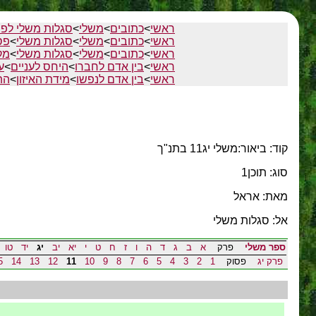
ראשי
>
כתובים
>
משלי
>
סגלות משלי לפי
ראשי
>
כתובים
>
משלי
>
סגלות משלי
>
פס
ראשי
>
כתובים
>
משלי
>
סגלות משלי
>
מק
ראשי
>
בין אדם לחברו
>
היחס לעניים
>
ע
ראשי
>
בין אדם לנפשו
>
מידת האיזון
>
הת
קוד: ביאור:משלי יג11 בתנ"ך
סוג: תוכן1
מאת: אראל
אל: סגלות משלי
ספר משלי
פרק
א
ב
ג
ד
ה
ו
ז
ח
ט
י
יא
יב
יג
יד
טו
פרק יג
פסוק
1
2
3
4
5
6
7
8
9
10
11
12
13
14
5