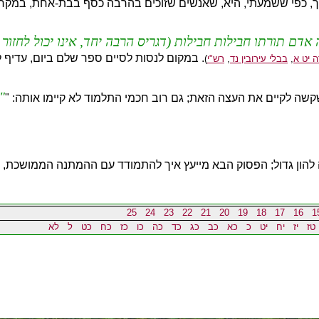
 כפי ששמעתי, היא, שאנשים שזוכים בהרבה כסף בבת-אחת, במקרים רבי
אדם תורתו חבילות חבילות (דגריס הרבה יחד, אינו יכול לחזור
. במקום לנסות לסיים ספר שלם ביום, עדיף ל
ה יט א
,
בבלי עירובין נד
,
רש"י
)
קשה לקיים את העצה הזאת; גם רוב חכמי התלמוד לא קיימו אותה: "
ה להון גדול; הפסוק הבא מייעץ איך להתמודד עם ההמתנה הממושכת,
25
24
23
22
21
20
19
18
17
16
1
טז
יז
יח
יט
כ
כא
כב
כג
כד
כה
כו
כז
כח
כט
ל
לא