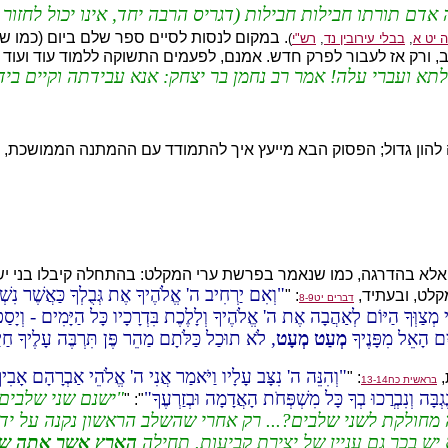
אדם תורתו חבילות חבילות (דגריס הרבה יחד, אינו יכול לחזור
. במקום לנסות לסיים ספר שלם ביום (כמו שנ
 יט א
,
בבלי עירובין נד
,
רש"י
)
, ורק אז לעבור לפרק חדש. אמנם, לפעמים התשוקה ללמוד עוד ועוד 
לתא ועברי עלה! אמר רב נחמן בר יצחק: אנא עבידתה וקיים ביד
ה להון גדול; הפסוק הבא מייעץ איך להתמודד עם ההמתנה הממושכת,
יד אלא בהדרגה, כמו שנאמר בפרשת ערי המקלט: בהתחלה קיבלו בני יש
וְאִם יַרְחִיב ה' אֱלֹהֶיךָ אֶת גְּבֻלְךָ כַּאֲשֶׁר נִשׁ
קלט, ובעתיד,
: "
דברים יט8-9
 מְצַוְּךָ הַיּוֹם לְאַהֲבָה אֶת ה' אֱלֹהֶיךָ וְלָלֶכֶת בִּדְרָכָיו כָּל הַיָּמִים - וְיָס
יִם הָאֵל מִפָּנֶיךָ
מְעַט מְעָט
, לֹא תוּכַל כַּלֹּתָם מַהֵר פֶּן תִּרְבֶּה עָלֶיךָ חַיּ
וְהִנֵּה ה' נִצָּב עָלָיו וַיֹּאמַר אֲנִי ה' אֱלֹהֵי אַבְרָהָם אָבִי
: "
בראשית כח13-14
ֶגְבָּה וְנִבְרֲכוּ בְךָ כָּל מִשְׁפְּחֹת הָאֲדָמָה וּבְזַרְעֶךָ
ישנם שני שלבים
": "
מחולקת לשני שלבים?... רק אחרי שהשלב הראשון נקנה על יד
יש בכך גם עניין של יצירת קביעות. תחילה
הארץ אשר אתה שו