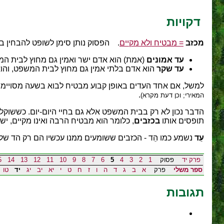
דקויות
מכזב
= מבטיח ולא מקיים
. הפסוק נותן סימן לשופט להבחין ב
עד אמונים
(אמת) הוא אדם ישר ואמין גם מחוץ לבית המ
עד שקר
הוא אדם בלתי אמין גם מחוץ לבית המשפט, והו
למשל, אם אחד העדים באופן קבוע מבטיח לבוא בשעה מסויימת
.
המאירי; וכן דעת מקרא)
הדבר נכון לא רק בבית המשפט אלא גם בחיי היום-יום. כששוקלי
תופסים אותו
בכזבים
, כלומר הוא מבטיח הרבה ואינו מקיים, י
עֵד
נשמע כמו הֵד - הכזבים ששומעים ממנו עכשיו הם רק הד ש
פרק יד
פסוק
1
2
3
4
5
6
7
8
9
10
11
12
13
14
5
ספר משלי
פרק
א
ב
ג
ד
ה
ו
ז
ח
ט
י
יא
יב
יג
יד
טו
תגובות