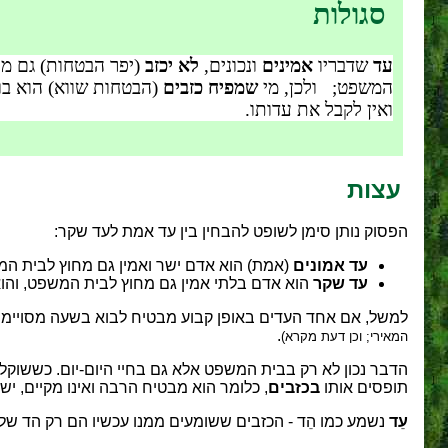
סגולות
עד
שדבריו
אמינים
ונכונים,
לא יכזב
(יפר הבטחות) גם מח
המשפט; ולכן, מי
שמפיח כזבים
(הבטחות שווא) הוא בו
ואין לקבל את עדותו.
עצות
הפסוק נותן סימן לשופט להבחין בין עד אמת לעד שקר:
עד אמונים
(אמת) הוא אדם ישר ואמין גם מחוץ לבית המ
עד שקר
הוא אדם בלתי אמין גם מחוץ לבית המשפט, והו
למשל, אם אחד העדים באופן קבוע מבטיח לבוא בשעה מסויימת
.
המאירי; וכן דעת מקרא)
הדבר נכון לא רק בבית המשפט אלא גם בחיי היום-יום. כששוקלי
תופסים אותו
בכזבים
, כלומר הוא מבטיח הרבה ואינו מקיים, י
עֵד
נשמע כמו הֵד - הכזבים ששומעים ממנו עכשיו הם רק הד ש