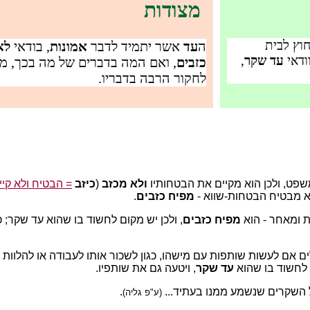
מצודות
וץ לבית
ה
עד
אשר יתמיד לדבר
אמונות
, בודאי
לא
ודאי
עד שקר
,
כזבים
, ואם המה בדברים של מה בכך, מכ
לחקור הרבה בדבריו.
שפט, ולכן הוא מקיים את הבטחותיו
ולא מכזב
(
כיזב
= הבטיח ולא קיי
א מבטיח הבטחות-שווא -
מפיח כזבים
.
 ומאחר - הוא
מפיח כזבים
, ולכן יש מקום לחשוד בו שהוא עד שקר
ם אם לעשות שותפות עם מישהו, כגון לשכור אותו לעבודה או להלוות 
ש לחשוד בו שהוא
עד שקר
, ויטעה גם את שותפיו.
ל השקרים שנשמע ממנו בעתיד...
.
(ע"פ גליה)