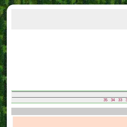
35
34
33