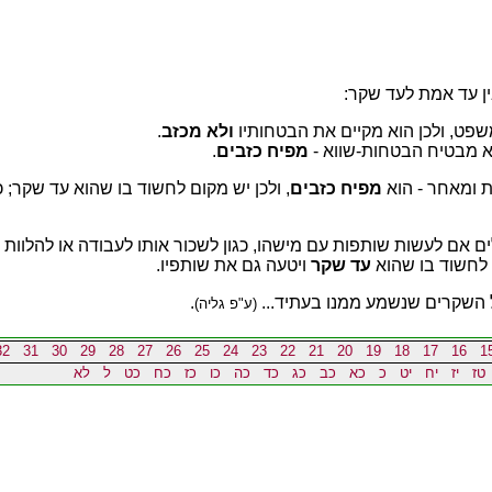
ין עד אמת לעד שקר:
שפט, ולכן הוא מקיים את הבטחותיו
ולא מכזב
.
א מבטיח הבטחות-שווא -
מפיח כזבים
.
 ומאחר - הוא
מפיח כזבים
, ולכן יש מקום לחשוד בו שהוא עד שקר
ם אם לעשות שותפות עם מישהו, כגון לשכור אותו לעבודה או להלוות 
ש לחשוד בו שהוא
עד שקר
ויטעה גם את שותפיו.
ל השקרים שנשמע ממנו בעתיד...
.
(ע"פ גליה)
32
31
30
29
28
27
26
25
24
23
22
21
20
19
18
17
16
1
טז
יז
יח
יט
כ
כא
כב
כג
כד
כה
כו
כז
כח
כט
ל
לא