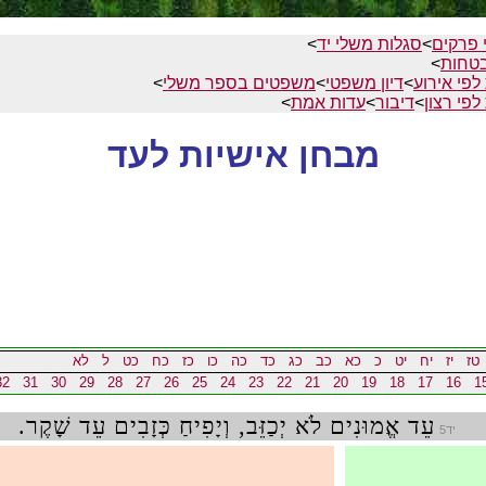
 פרקים
>
סגלות משלי יד
>
טחות
>
לפי אירוע
>
דיון משפטי
>
משפטים בספר משלי
>
לפי רצון
>
דיבור
>
עדות אמת
>
מבחן אישיות לעד
טז
יז
יח
יט
כ
כא
כב
כג
כד
כה
כו
כז
כח
כט
ל
לא
32
31
30
29
28
27
26
25
24
23
22
21
20
19
18
17
16
1
עֵד אֱמוּנִים לֹא יְכַזֵּב, וְיָפִיחַ כְּזָבִים עֵד שָׁקֶר.
יד5