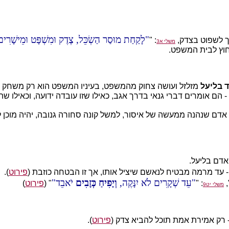
לָקַחַת מוּסַר הַשְׂכֵּל, צֶדֶק וּמִשְׁפָּט וּמֵישָׁרִים
ך לשפוט בצדק,
: "
משלי א3
חוץ לבית המשפט.
 בליעל
מזלזל ועושה צחוק מהמשפט, בעיניו המשפט הוא רק משחק לא
ם אומרים דברי גנאי בדרך אגב, כאילו שזו עובדה ידועה, וכאילו ש
 אדם שנהנה ממעשה של איסור, למשל קונה סחורה גנובה, יהיה מוכן לע
אדם בליעל.
- עד מרמה מבטיח לנאשם שיציל אותו, אך זו הבטחה כוזבת (
פירוט
).
עֵד שְׁקָרִים לֹא יִנָּקֶה,
וְיָפִיחַ כְּזָבִים
יֹאבֵד
"
: "
" (
פירוט
)
משלי יט9
- רק אמירת אמת תוכל להביא צדק (
פירוט
).