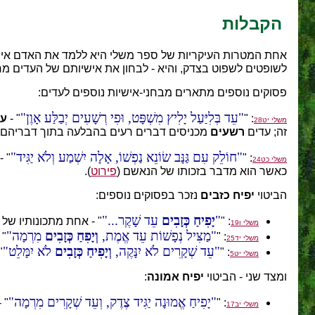
הקבלות
אחת המטרות העיקריות של ספר משלי היא ללמד את האדם אי
לשופטים לשפוט בצדק, והיא - לבחון את אישיותם של העדים מ
פסוקים נוספים מתארים מבחני-אישיות נוספים לעדים:
עֵד בְּלִיַּעַל יָלִיץ מִשְׁפָּט, וּפִי רְשָׁעִים יְבַלַּע אָוֶן
: "
" -
עד
משלי יט28
זה; עדים
רשעים
מכניסים דברים רעים בהבלעה בתוך דבריהם - ה
חוֹלֵק עִם גַּנָּב שׂוֹנֵא נַפְשׁוֹ, אָלָה יִשְׁמַע וְלֹא יַגִּיד
: "
" -
משלי כט24
כאשר הוא מדבר בזכותו של הנאשם (
פירוט
).
הביטוי
יפיח כזבים
נזכר בפסוקים נוספים:
יָפִיחַ כְּזָבִים
עֵד שָׁקֶר...
: "
" - אחת מתכונותיו של 
משלי ו19
מַצִּיל נְפָשׁוֹת עֵד אֱמֶת,
וְיָפִחַ כְּזָבִים
מִרְמָה
: "
" 
משלי יד25
עֵד שְׁקָרִים לֹא יִנָּקֶה,
וְיָפִיחַ כְּזָבִים
לֹא יִמָּלֵט
,
: "
משלי יט5
ומצד שני - הביטוי
יפיח אמונה
:
יָפִיחַ אֱמוּנָה יַגִּיד צֶדֶק, וְעֵד שְׁקָרִים מִרְמָה
: "
" 
משלי יב17