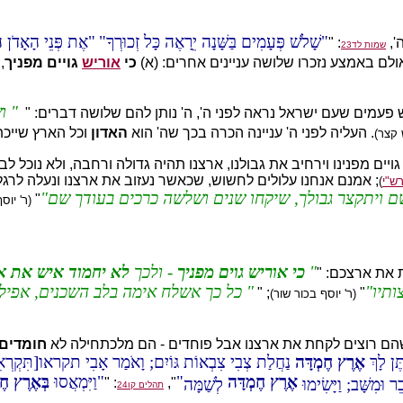
שָׁלֹשׁ פְּעָמִים בַּשָּׁנָה יֵרָאֶה כָּל זְכוּרְךָ
אֶת פְּנֵי הָאָדֹן ה
',
: "
שמות לד23
אולם באמצע נזכרו שלושה עניינים אחרים: (א)
כי
אוריש
גויים מפניך
,
ו
 פעמים שעם ישראל נראה לפני ה', ה' נותן להם שלושה דברים: "
. העליה לפני ה' עניינה הכרה בכך שה' הוא
האדון
וכל הארץ שייכת 
 קצר)
ויים מפנינו וירחיב את גבולנו,
ארצנו תהיה גדולה ורחבה, ולא נוכל לבו
; אמנם אנחנו עלולים לחשוש, שכאשר נעזוב את ארצנו ונעלה לרגל, 
ש"י
)
ם
ויתקצר
גבולך
,
שיקחו
שנים
ושלשה
כרכים
בעודך
שם
"
(ר' יוס
כי
אוריש
גוים
מפניך
-
ולכך
לא
יחמוד
איש
את
א
ת את ארצכם: "
ותיו
כל
כך
אשלח
אימה
בלב
השכנים
,
אפילו
"
;
"
(ר' יוסף בכור שור)
 שהם רוצים לקחת את ארצנו אבל פוחדים - הם מלכתחילה לא
חומדים
תֶּן לָךְ
אֶרֶץ חֶמְדָּה
נַחֲלַת צְבִי צִבְאוֹת גּוֹיִם; וָאֹמַר אָבִי תקראו[תִּקְרְאִ
אֶרֶץ חֶמְדָּה
וַיִּמְאֲסוּ
בְּאֶרֶץ חֶ
ר וּמִשָּׁב; וַיָּשִׂימוּ
לְשַׁמָּה
",
: "
תהלים קו24