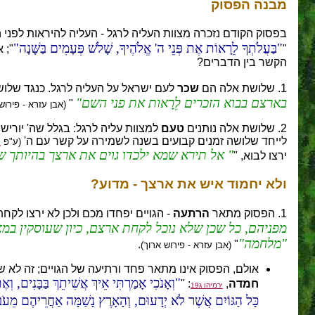
מבנה הפסוק
בפסוק הקודם נזכרה מצוות העליה לרגל - העליה להיראות לפני ה
בַּעֲלֹתְךָ לֵרָאוֹת אֶת פְּנֵי ה' אֱלֹהֶיךָ, שָׁלֹשׁ פְּעָמִים בַּשָּׁנָה
"
"; 
הקשר בין הדברים?
1. שלושת אלה הם
שכר
לעם ישראל על העליה לרגל. כנגד שלוש
בארצם
בבוא
הזכרים
לֵרָאות
את
פני
השם
"
(אבן עזרא - פירוש
2. שלושת אלה נותנים
טעם
למצוות עליה לרגל: בגלל שה' יוריש ג
לייחד שלושה זמנים קבועים בשנה לשמירה על קשר עם ה'
(ע"פ
ר
אל
תירא
שמא
ילכדו
גוים
את
ארצך
בהיותך
ש
ירצו לבוא, "
ולא יחמוד איש את ארצך
- מדוע?
1. הפסוק מתאר
הרתעה
- הגויים יפחדו מכם ולכן לא ירצו לקח
מפניהם
,
כל
שכן
שלא
נוכל
לקחת
ארצם
,
כיון
שעוסקין
במצ
מלחמה
.
"
(אבן עזרא - פירוש ארוך)
אולם, הפסוק אינו מתאר פחד ורתיעה של הגויים; זה לא
וְאָנֹכִי אָמַרְתִּי אֵיךְ אֲשִׁיתֵךְ בַּבָּנִים, וְאֶ
חמדה
,
: "
ירמיהו ג19
כָּל הַגּוֹיִם אֲשֶׁר לֹא יְדָעוּם, וְהָאָרֶץ נָשַׁמָּה אַחֲרֵיהֶם מֵעֹבֵ