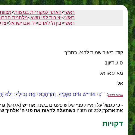
ראשי
>
האתר למקוריות במצוות
>
מצוות
ראשי
>
יצירות לפי נושא
>
מלחמת חרבות
ראשי
>
בין ה' לאדם
>
ה' ועם ישראל
>
צדק
קוד: ביאור:שמות לד24 בתנ"ך
סוג: דיון1
מאת: אראל
אל:
כִּי אוֹרִישׁ גּוֹיִם מִפָּנֶיךָ, וְהִרְחַבְתִּי אֶת גְּבוּלֶךָ; וְלֹ
: "
שמות לד24
-
כי
כגמול על ראיית פניי שלוש פעמים בשנה
אוריש
(אגרש)
גוי
את ארצך
; לכל זה תזכה
כשתעלה לראות את פני ה' אלהיך ש
דקויות