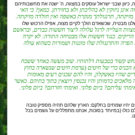
יוון שבני ישראל עוסקים במצווה, ה'
ישנה את מחשבותיהם
 אינן ניזוקין לא בהליכתן ולא בחזירתן. כמאן? כי האי
זיקתה, תרנגולתך מנקרת באשפה ואין חולדה מזיקתה.
לנו מבטיח, שכשאדם הולך לקיים מצוה, אפילו הרכוש שלו
צוות העלייה לרגל עלולה ליצור חששות כבדים, ובראשם
ם הריקים. כנגד חששות אלו מבטיחה התורה: לא יקרה
הפרה והתרנגולת שלו מוגנות ושמורות כשהוא עולה
נחש קשור בטבעות דלתותיו. שוב מעשה באחד ששכח
 הכניס כרי של חיטים (ערמת חיטים שנשארה בחוץ
ים שהיו באשקלון, והיו להם שכנים רעים מאומות
מלאכים כדמותן והיו נכנסין ויוצאין בתוך בתיהם. כאשר
תי עליתם? ביום פלוני. ואימתי חזרתם? ביום פלוני.
ויים יהיו שמחים בחלקם: הארץ שלהם תהיה מספיק טובה
ם כולו (במיוחד בסוכות, אנחנו מתפללים על גשמים בכל
.