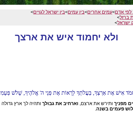
 לפי אדם
>
עמים אחרים
>
בין עמים
>
בין ישראל לגויים
>
 ברזל
>
 ישראל
>
ולא יחמוד איש את ארצך
א יַחְמֹד אִישׁ אֶת אַרְצְךָ, בַּעֲלֹתְךָ לֵרָאוֹת אֶת פְּנֵי ה' אֱלֹהֶיךָ, שָׁלֹשׁ פְּעָמִי
ים מפניך
ותירש את ארצם,
וארחיב את גבולך
ותהיה לך ארץ גדולה
לוש פעמים בשנה
.