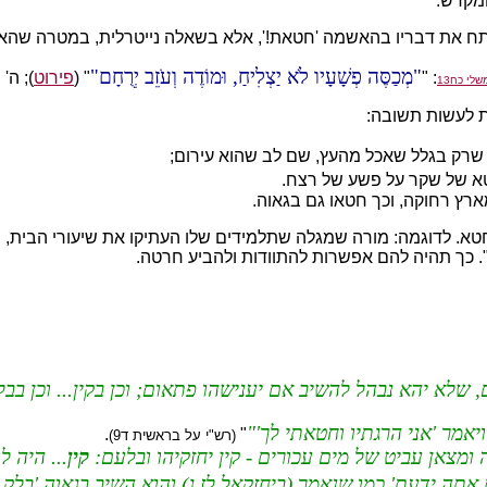
מקדש.
תח את דבריו בהאשמה 'חטאת!', אלא בשאלה נייטרלית, במטרה שהאדם
מְכַסֶּה פְשָׁעָיו לֹא יַצְלִיחַ, וּמוֹדֶה וְעֹזֵב יְרֻחָם
: "
" (
פירוט
); ה'
שלי כח13
ת לעשות תשובה:
, שרק בגלל שאכל מהעץ, שם לב שהוא עירום;
טא של שקר על פשע של רצח.
רץ רחוקה, וכך חטאו גם בגאוה.
שחטא. לדוגמה: מורה שמגלה שתלמידים שלו העתיקו את שיעורי הבית,
. כך תהיה להם אפשרות להתוודות ולהביע חרטה.
 שלא יהא נבהל להשיב אם יענישהו פתאום; וכן בקין... וכן בבלע
יאמר 'אני הרגתיו וחטאתי לך'
.
"
(רש"י על בראשית ד9)
מצאן עביט של מים עכורים - קין יחזקיהו ובלעם:
קין
... היה ל
ים אתה ידעת' כמו שנאמר (ביחזקאל לז ג) והוא השיב בגאוה 'בלק