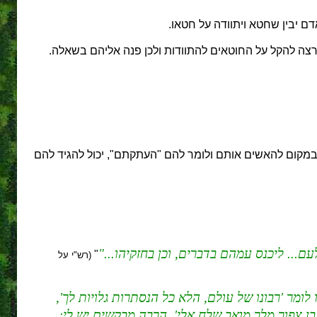
 יבין שחטא ויתוודה על חטאו.
 רצה להקל על החוטאים להתוודות ולכן פנה אליהם בשאלה.
 במקום להאשים אותם ולומר להם "העתקתם", יכול להגיד להם
ם... ליכנס עמהם בדברים, וכן בחזקיהו...
"
(רש"י על
ו לומר 'רבונו של עולם, הלא כל הנסתרות גלויות לך',
 בן צפור מלך מואב שלח אלי', הרבה מבקשים יש לי;