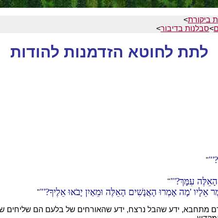
 ביקורת
>
ם
>
סבלנות בדיבור
>
לתת לחוטא הזדמנות להודות
?'
"
ָאֵלֶּה עִמָּךְ?'
"
יֹּאמֶר אֵלָיו 'מָה אָמְרוּ הָאֲנָשִׁים הָאֵלֶּה וּמֵאַיִן יָבֹאוּ אֵלֶיךָ?'
"
דם מתחבא, ידע שהבל נרצח, ידע שהאורחים של בלעם הם שליחים של 