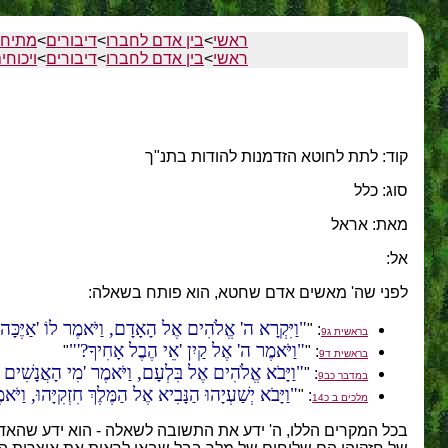
ראשי
>
בין אדם לחברו
>
דיבורים
>
מתיחת
ראשי
>
בין אדם לחברו
>
דיבורים
>
ויכוחי
קוד: לתת לחוטא הזדמנות להודות בתנ"ך
סוג: כלל
מאת: אראל
אל:
לפני שה' מאשים אדם שחטא, הוא פותח בשאלה:
וַיִּקְרָא ה' אֱלֹהִים אֶל הָאָדָם, וַיֹּאמֶר לוֹ 'אַיֶּכָּה
: "
בראשית ג9
וַיֹּאמֶר ה' אֶל קַיִן 'אֵי הֶבֶל אָחִיךָ?'
"
: "
בראשית ד9
וַיָּבֹא אֱלֹהִים אֶל בִּלְעָם, וַיֹּאמֶר 'מִי הָאֲנָשִׁים ה
: "
במדבר כב9
וַיָּבֹא יְשַׁעְיָהוּ הַנָּבִיא אֶל הַמֶּלֶךְ חִזְקִיָּהוּ, וַ
: "
מלכים ב כ14
בכל המקרים הללו, ה' ידע את התשובה לשאלה - הוא ידע שהא