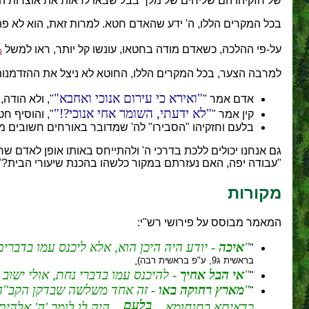
של חזקיהו הם שליחים של מלך בבל שבאו לראות את אוצרות ה
בכל המקרים הללו, ה' ידע שהאדם חטא. למרות זאת, הוא לא פ
על-פי ההלכה, כשאדם מודה בחטאו, עונשו קל יותר, ראו למשל
מ
למרבה הצער, בכל המקרים הללו, החוטא לא ניצל את ההזדמנו
ואירא כי עירום אנוכי ואחבא
אדם אמר "
", ולא הודה
לא ידעתי, השומר אחי אנוכי?!
קין אמר "
", והוסיף ח
בלעם וחזקיהו "הסבירו" לה' שמדובר באורחים חשובים מא
גם אנחנו יכולים ללכת בדרכי ה' ולהתייחס באותו אופן לאדם 
"עבודה יפה, האם נעזרתם במקור כלשהו בהכנת שיעורי הבית?"
מקורות
המאמר מבוסס על פירושי רש"י:
איכה
- יודע היה היכן הוא, אלא ליכנס עמו בדברים,
"
בראשית ג9, ע"פ בראשית רבה)
.
אי הבל אחיך
- להיכנס עמו בדברי נחת, אולי ישוב ו
"
מארץ רחוקה באו
- זה אחד משלשה שבדקן הקב"ה ו
"
בלעם
כדאיתא בתנחומא...
... היה לו לומר 'ה' אלה