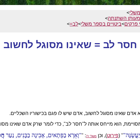
משלי
>
מעותן השתנתה
>
 פרקים
>
ביטויים בספר משלי
>
לב=
>
חסר לב = שאינו מסוגל לחשוב
 אדם שאינו מסוגל לחשוב, אדם שיש לו פגם בכישוריו השכליים.
ימת, הוא מייחס אותה ל"חסר לב", כדי לומר שרק אדם שאינו מסוגל 
ֲשֶׂנָּה
וָאֵרֶא בַפְּתָאיִם, אָבִינָה בַבָּנִים, נַעַר
חֲס
" (
פירוט
), וכן
: "
משלי ז7