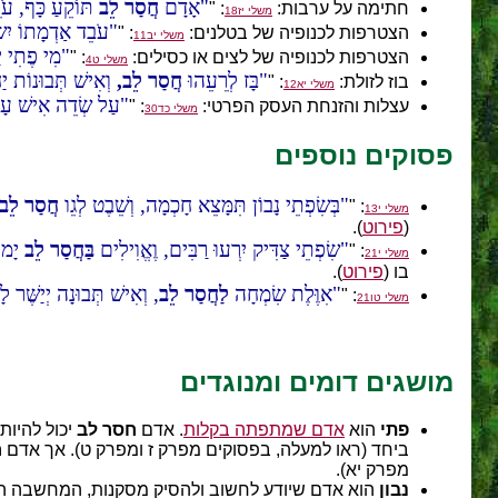
אָדָם
חֲסַר לֵב
תּוֹקֵעַ כָּף, עֹר
חתימה על ערבות:
: "
משלי יז18
עֹבֵד אַדְמָתוֹ יִש
הצטרפות לכנופיה של בטלנים:
: "
משלי יב11
מִי פֶתִי י
הצטרפות לכנופיה של לצים או כסילים:
: "
משלי ט4
בָּז לְרֵעֵהוּ
חֲסַר לֵב,
וְאִישׁ תְּבוּנוֹת יַ
בוז לזולת:
: "
משלי יא12
עַל שְׂדֵה אִישׁ עָצ
עצלות והזנחת העסק הפרטי:
: "
משלי כד30
פסוקים נוספים
בְּשִׂפְתֵי נָבוֹן תִּמָּצֵא חָכְמָה, וְשֵׁבֶט לְגֵו
חֲסַר לֵב
: "
משלי י13
(
פירוט
).
שִׂפְתֵי צַדִּיק יִרְעוּ רַבִּים, וֶאֱוִילִים
בַּחֲסַר לֵב
יָמוּ
: "
משלי י21
בו (
פירוט
).
אִוֶּלֶת שִׂמְחָה
לַחֲסַר לֵב
, וְאִישׁ תְּבוּנָה יְיַשֶּׁר ל
: "
משלי טו21
מושגים דומים ומנוגדים
פתי
הוא
אדם שמתפתה בקלות
. אדם
חסר לב
יכול להיות
ביחד (ראו למעלה, בפסוקים מפרק ז ומפרק ט). אך אדם
ח
מפרק יא).
נבון
הוא אדם שיודע לחשוב ולהסיק מסקנות, המחשבה הי