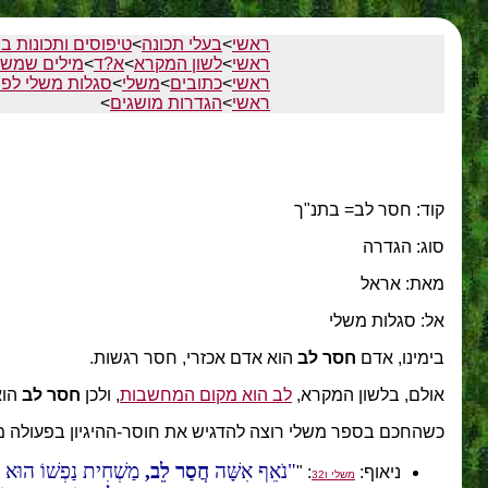
ראשי
>
בעלי תכונה
>
טיפוסים ותכונות ב
ראשי
>
לשון המקרא
>
א?ד
>
מילים שמש
ראשי
>
כתובים
>
משלי
>
סגלות משלי לפי
ראשי
>
הגדרות מושגים
>
קוד: חסר לב= בתנ"ך
סוג: הגדרה
מאת: אראל
אל: סגלות משלי
בימינו, אדם
חסר לב
הוא אדם אכזרי, חסר רגשות.
אולם, בלשון המקרא,
לב הוא מקום המחשבות
, ולכן
חסר לב
הוא
כשהחכם בספר משלי רוצה להדגיש את חוסר-ההיגיון בפעולה מסוי
נֹאֵף אִשָּׁה
חֲסַר לֵב,
מַשְׁחִית נַפְשׁוֹ הוּא יַע
ניאוף:
: "
משלי ו32