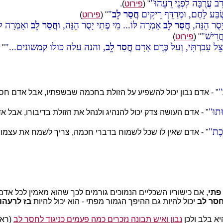
ֵב עֲרֻבָּה לִפְנֵי רֵעֵהוּ
" (
פירוט
).
ְׂבַּע לָחֶם, וּמְרַדֵּף רֵיקִים
חֲסַר לֵב
" (
פירוט
)
ָסֻר הֵנָּה,
חֲסַר לֵב
אָמְרָה לּוֹ... מִי פֶתִי יָסֻר הֵנָּה,
וחֲסַר לֵב
ואָמְרָה לּו
חֲרִישׁ
" (
פירוט
)
ֵל עָבַרְתִּי, וְעַל כֶּרֶם אָדָם
חֲסַר לֵב
, והנה עַלה כולו קמשונים...
 (
" - אדם נבון יכול להשפיע על הזולת בחכמה שבשפתיו, אבל אדם חס
תוּ
" - אדם העושה צדק יכול להנהיג ולנהל את הזולת בדיבורו, אבל 
ָכֶת
" - אדם שאין לו שכל לשמוח בדברי חכמה, צריך לשמח את עצמו בש
פתי
, אם כישוריו השכליים הנמוכים גורמים לכך שהוא מאמין לכל אדם
סר לב
יכול להיות גם ההיפך הגמור מפתי - הוא יכול להיות
בז לרעהו
א בלב ולכן
נבון ואיש תבונה נזכרים כמה פעמים כניגוד לחסר לב
(ראו 