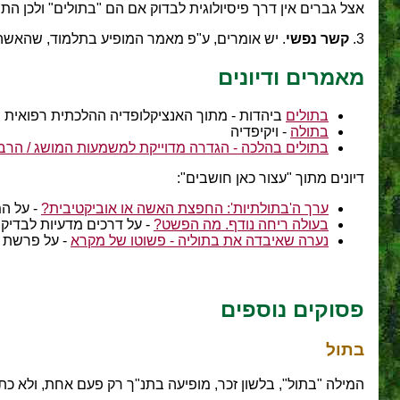
אצל גברים אין דרך פיסיולוגית לבדוק אם הם "בתולים" ולכן התו
3.
קשר נפשי
. יש אומרים, ע"פ מאמר המופיע בתלמוד, שהאשה 
מאמרים ודיונים
בתולים
ביהדות - מתוך האנציקלופדיה ההלכתית רפואית 
בתולה
- ויקיפדיה
בתולים בהלכה - הגדרה מדוייקת למשמעות המושג / הרב 
דיונים מתוך "עצור כאן חושבים":
ערך ה'בתולתיות': החפצת האשה או אוביקטיבית?
- על ה
בעולה ריחה נודף. מה הפשט?
- על דרכים מדעיות לבדי
נערה שאיבדה את בתוליה - פשוטו של מקרא
- על פרשת 
פסוקים נוספים
בתול
המילה "בתול", בלשון זכר, מופיעה בתנ"ך רק פעם אחת, ולא כ