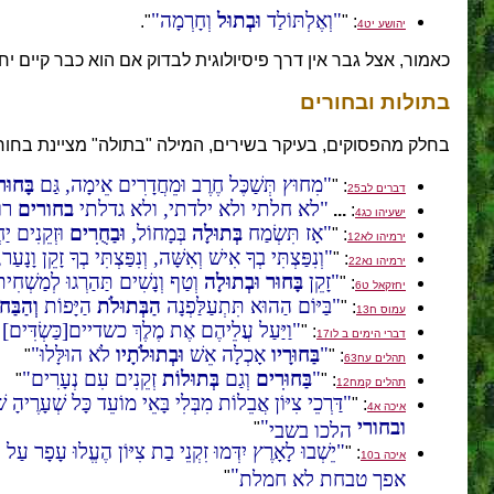
וְאֶלְתּוֹלַד
וּבְתוּל
וְחָרְמָה
".
: "
יהושע יט4
כאמור, אצל גבר אין דרך פיסיולוגית לבדוק אם הוא כבר קיים יחס
בתולות ובחורים
בחלק מהפסוקים, בעיקר בשירים, המילה "בתולה" מציינת בחור
מִחוּץ תְּשַׁכֶּל חֶרֶב וּמֵחֲדָרִים אֵימָה, גַּם
בָּחוּר
: "
דברים לב25
לא חלתי ולא ילדתי, ולא גדלתי
בחורים
רו
...
:
ישעיהו כג4
אָז תִּשְׂמַח
בְּתוּלָה
בְּמָחוֹל,
וּבַחֻרִים
וּזְקֵנִים יַחְ
: "
ירמיהו לא12
וְנִפַּצְתִּי בְךָ אִישׁ וְאִשָּׁה, וְנִפַּצְתִּי בְךָ זָקֵן וָנָעַר,
: "
ירמיהו נא22
זָקֵן
בָּחוּר
וּבְתוּלָה
וְטַף וְנָשִׁים תַּהַרְגוּ לְמַשְׁחִי
: "
יחזקאל ט6
בַּיּוֹם הַהוּא תִּתְעַלַּפְנָה
הַבְּתוּלֹת
הַיָּפוֹת
וְהַבַּח
: "
עמוס ח13
וַיַּעַל עֲלֵיהֶם אֶת מֶלֶךְ כשדיים[כַּשְׂדִּים] וַ
: "
דברי הימים ב לו17
בַּחוּרָיו
אָכְלָה אֵשׁ
וּבְתוּלֹתָיו
לֹא הוּלָּלוּ
"
: "
תהלים עח63
בַּחוּרִים
וְגַם
בְּתוּלוֹת
זְקֵנִים עִם נְעָרִים
"
: "
תהלים קמח12
דַּרְכֵי צִיּוֹן אֲבֵלוֹת מִבְּלִי בָּאֵי מוֹעֵד כָּל שְׁעָרֶיהָ ש
: "
איכה א4
ובחורי
הלכו בשבי
"
יֵשְׁבוּ לָאָרֶץ יִדְּמוּ זִקְנֵי בַת צִיּוֹן הֶעֱלוּ עָפָר ע
: "
איכה ב10
אפך טבחת לא חמלת
"