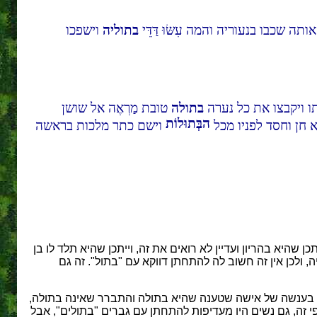
תה שכבו בנעוריה והמה עִשּׂוּ דַּדֵּי
בתוליה
וישפכו
כותו ויקבצו את כל נערה
בתולה
טובת מַרְאֶה אל שושן
הבְּתוּלוֹת
א חן וחסד לפניו מכל
וישם כתר מלכות בראשה
שהיא בהריון ועדיין לא רואים את זה, וייתכן שהיא תלד לו בן
 ולכן אין זה חשוב לה להתחתן דווקא עם "בתול". זה גם
ה בענשה של אישה שטענה שהיא בתולה והתברר שאינה בתולה,
 זה, גם נשים היו מעדיפות להתחתן עם גברים "בתולים", אבל