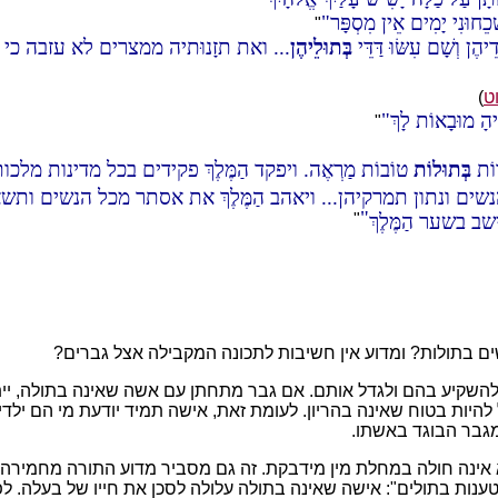
ְׁכֵחוּנִי יָמִים אֵין מִסְפָּר
"
דֵיהֶן וְשָׁם עִשּׂוּ דַּדֵּי
בְּתוּלֵיהֶן
... ואת תזָנוּתיה ממצרים לא עזבה כי או
ט
)
הָ מוּבָאוֹת לָךְ
"
ָרוֹת
בְּתוּלוֹת
טוֹבוֹת מַרְאֶה. ויפקד הַמֶּלֶךְ פקידים בכל מדינות מל
נשים ונתון תמרקיהן... ויאהב הַמֶּלֶךְ את אסתר מכל הנשים ותש
 בשער הַמֶּלֶךְ
"
ם בתולות? ומדוע אין חשיבות לתכונה המקבילה אצל גברים?
 להשקיע בהם ולגדל אותם. אם גבר מתחתן עם אשה שאינה בתולה, ייתכן 
יות בטוח שאינה בהריון. לעומת זאת, אישה תמיד יודעת מי הם ילדיה,
גבר הבוגד באשתו.
א אינה חולה במחלת מין מידבקת. זה גם מסביר מדוע התורה מחמיר
נות בתולים": אישה שאינה בתולה עלולה לסכן את חייו של בעלה. לפי