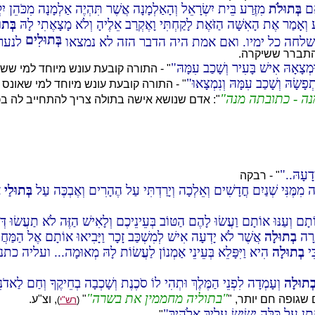
אִם
בְּתוּלֹת
מִזֶּרַע בֵּית יִשְׂרָאֵל וְהָאַלְמָנָה אֲשֶׁר תִּהְיֶה אַלְמָנָה מִכֹּהֵן יִק
ְאָמַר אֶת הָאִשָּׁה הַזֹּאֶת לָקַחְתִּי וָאֶקְרַב אֵלֶיהָ וְלֹא מָצָאֶתִי לָהּ
בְּתו
בְּתוּלִים
שלחה כל ימיו. ואם אמת היה הדבר הזה לא נמצאו
לנערה
התברר ששיקרה.
ְצָאָהּ אִישׁ בָּעִיר וְשָׁכַב עִמָּהּ
" - התורה קובעת עונש מיוחד למי שש
ָשָׂהּ וְשָׁכַב עִמָּהּ וְנִמְצָאוּ
" - התורה קובעת עונש מיוחד למי שאונס 
נה - כתובתה מנה
דָעָהּ..
" - רבקה
ה מִמֶּנִּי שְׁנַיִם חֳדָשִׁים וְאֵלְכָה וְיָרַדְתִּי עַל הֶהָרִים וְאֶבְכֶּה עַל
בְּתוּלַי
א
תָם וְעַנּוּ אוֹתָם וַעֲשׂוּ לָהֶם הַטּוֹב בְּעֵינֵיכֶם וְלָאִישׁ הַזֶּה לֹא תַעֲשׂוּ דְּ
עֲרָה
בְתוּלָה
אֲשֶׁר לֹא יָדְעָה אִישׁ לְמִשְׁכַּב זָכָר וַיָּבִיאוּ אוֹתָם אֶל הַמַּחֲנֶ
ִּי
בְתוּלָה
הִיא וַיִּפָּלֵא בְּעֵינֵי אַמְנוֹן לַעֲשׂוֹת לָהּ מְאוּמָה... ו
ְתוּלָה
וְעָמְדָה לִפְנֵי הַמֶּלֶךְ וּתְהִי לוֹ סֹכֶנֶת וְשָׁכְבָה בְחֵיקֶךָ וְחַם לַאדֹנִי
בתוליה מחממין את בשרה
שגופה חם יותר, "
"
, וצ"ע.
(
רש"י
)
ָתָן עַל כַּלָּה יָשִׂישׂ עָלַיִךְ אֱלֹהָיִךְ
"