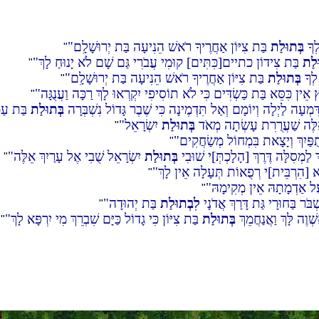
לְךָ
בְּתוּלַת
בַּת צִיּוֹן אַחֲרֶיךָ רֹאשׁ הֵנִיעָה בַּת יְרוּשָׁלִָם
"
ּלַת
בַּת צִידוֹן כתיים[כִּתִּים] קוּמִי עֲבֹרִי גַּם שָׁם לֹא יָנוּחַ לָךְ
"
 לְךָ
בְּתוּלַת
בַּת צִיּוֹן אַחֲרֶיךָ רֹאשׁ הֵנִיעָה בַּת יְרוּשָׁלִָם
"
אֵין כִּסֵּא בַּת כַּשְׂדִּים כִּי לֹא תוֹסִיפִי יִקְרְאוּ לָךְ רַכָּה וַעֲנֻגָּה
"
ִמְעָה לַיְלָה וְיוֹמָם וְאַל תִּדְמֶינָה כִּי שֶׁבֶר גָּדוֹל נִשְׁבְּרָה
בְּתוּלַת
בַּת עַמ
ָאֵלֶּה שַׁעֲרֻרִת עָשְׂתָה מְאֹד
בְּתוּלַת
יִשְׂרָאֵל
"
ֻפַּיִךְ וְיָצָאת בִּמְחוֹל מְשַׂחֲקִים
"
ְ לַמְסִלָּה דֶּרֶךְ [הָלָכְתְּ]י שׁוּבִי
בְּתוּלַת
יִשְׂרָאֵל שֻׁבִי אֶל עָרַיִךְ אֵלֶּה
"
ְא [הִרְבֵּית]י רְפֻאוֹת תְּעָלָה אֵין לָךְ
"
ַל אַדְמָתָהּ אֵין מְקִימָהּ
"
בֹּר בַּחוּרָי גַּת דָּרַךְ אֲדֹנָי
לִבְתוּלַת
בַּת יְהוּדָה
"
ְוֶה לָּךְ וַאֲנַחֲמֵךְ
בְּתוּלַת
בַּת צִיּוֹן כִּי גָדוֹל כַּיָּם שִׁבְרֵךְ מִי יִרְפָּא לָךְ
"