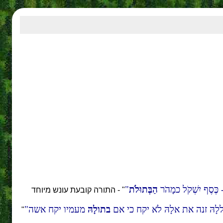
 - כֶּסֶף יִשְׁקֹל כמָהֹר
הַבְּתוּלֹת
" - התורה קובעת עונש מיוחד
הּ זנה את אלָהּ לֹא יקח כי אם
בתולָהּ
מעמיו יקח אשה
"