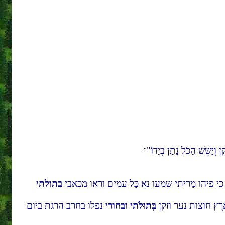
ֵן וְיָשֵׁשׁ הַכֹּל נָתַן בְּיָדוֹ
"
א ה' כי פיהו מַריתי שמעו נא כָּל עמים וראו מכאבי
בתולתי
ָאָרֶץ חוצות נער וזקן
בְּתוּלֹתי
ובחורי
נפלו בחרב הרגת ביום