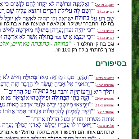
וְאַלְמָנָה וּגְרוּשָׁה לֹא יִקָּחוּ לָהֶם לְנָשִׁים כִּי 
: "
יחזקאל מד22
וְשָׂם לָהּ עֲלִילֹת דְּבָרִים והוצא עָלֶיהָ שֵׁם רָע ו
: "
דברים כב14
בתולת
שֵׁם רָע על
ישראל ולו תהיה לאשה לא יוכל ל
בתולה והתברר ששיקר, וכן לאשה שטענה שהיא בתולה ו
כִּי יִהְיֶה נער[נַעֲרָה]
בְתוּלָה
מְאֹרָשָׂה לְאִישׁ וּמ
: "
דברים כב23
כִּי יִמְצָא אִישׁ
בְתוּלָה
אֲשֶׁר לֹא אֹרָשָׂה וּתְפ
: "
נער
דברים כב28
בתולה - כתובתה מאתיים; אלמ
וגם בחוקי התלמוד - "
צריך להתחייב לה רק 100 זוז.
בסיפורים
וְהַנַּעֲרָ טֹבַת מַרְאֶה מְאֹד
בְּתוּלָה
וְאִישׁ לֹא יְ
: "
בראשית כד16
וַתֹּאמֶר אֶל אָבִיהָ יֵעָשֶׂה לִּי הַדָּבָר הַזֶּה הַרְפֵּ
: "
שופטים יא37
בְּתוּלַיה
ותלך היא [וְרֵעוֹתָי]ה ותבך עַל
עַל הֶהָרִים
"
הִנֵּה בִתִּי
הַבְּתוּלָה
וּפִילַגְשֵׁהוּ אוֹצִיאָה נָּא אוֹ
: "
שופטים יט24
וַיִּמְצְאוּ מִיּוֹשְׁבֵי יָבֵישׁ גִּלְעָד אַרְבַּע מֵאוֹת נַ
: "
שופטים כא12
וַיֵּצֶר לְאַמְנוֹן לְהִתְחַלּוֹת בַּעֲבוּר תָּמָר אֲחֹתוֹ כ
: "
שמואל ב יג2
אותה משרתו החוץ ונעל הדלת אחריה
"
וַיֹּאמְרוּ לוֹ עֲבָדָיו יְבַקְשׁוּ לַאדֹנִי הַמֶּלֶךְ נַעֲרָה
ב
: "
מלכים א א2
שתחמם אותו, הם חיפשו דווקא בתולה. מדוע? יש אומרים 
כִּי יִבְעַל בָּחוּר
בְּתוּלָה
יִבְעָלוּךְ בָּנָיִךְ וּמְשׂוֹשׂ ח
: "