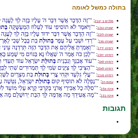
בתולה כמשל לאומה
זֶה הַדָּבָר אֲשֶׁר דִּבֶּר ה' עָלָיו בָּזָה לְךָ לָעֲגָה 
: "
מלכים ב יט21
וַיֹּאמֶר לֹא תוֹסִיפִי עוֹד לַעְלוֹז הַמְעֻשָּׁקָה
בְּתו
: "
ישעיהו כג12
זֶה הַדָּבָר אֲשֶׁר דִּבֶּר ידוד עָלָיו בָּזָה לְךָ לָעֲגָה
: "
ישעיהו לז22
רְדִי וּשְׁבִי עַל עָפָר
בְּתוּלַת
בַּת בָּבֶל שְׁבִי לָאָרֶץ 
: "
ישעיהו מז1
וְאָמַרְתָּ אֲלֵיהֶם אֶת הַדָּבָר הַזֶּה תֵּרַדְנָה עֵינַי דּ
: "
ירמיהו יד17
לָכֵן כֹּה אָמַר ה' שַׁאֲלוּ נָא בַּגּוֹיִם מִי שָׁמַע כּ
: "
ירמיהו יח13
עוֹד אֶבְנֵךְ וְנִבְנֵית
בְּתוּלַת
יִשְׂרָאֵל עוֹד תַּעְדִּי ת
: "
ירמיהו לא3
הַצִּיבִי לָךְ צִיֻּנִים שִׂמִי לָךְ תַּמְרוּרִים שִׁתִי לִבֵּך
: "
ירמיהו לא20
עֲלִי גִלְעָד וּקְחִי צֳרִי
בְּתוּלַת
בַּת מִצְרָיִם לַשָּׁו
: "
ירמיהו מו11
נָפְלָה לֹא תוֹסִיף קוּם
בְּתוּלַת
יִשְׂרָאֵל, נִטְּשָׁה ע
: "
עמוס ה2
סִלָּה כָל אַבִּירַי אֲדֹנָי בְּקִרְבִּי קָרָא עָלַי מוֹעֵד לִשְׁ
: "
איכה א15
מָה אֲעִידֵךְ מָה אֲדַמֶּה לָּךְ הַבַּת יְרוּשָׁלִַם מָה אַשׁ
: "
איכה ב13
תגובות