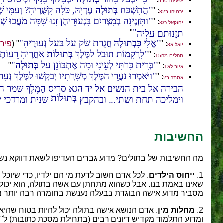
ישעיהו סב5
הֲתִשְׁכַּח
בְּתוּלָה
עֶדְיָהּ, כַּלָּה קִשֻּׁרֶיהָ? וְעַמִּי ש
: "
ירמיהו ב32
וַתִּזְנֶינָה בְמִצְרַיִם בִּנְעוּרֵיהֶן זָנוּ שָׁמָּה מֹעֲכוּ שְׁ
: "
יחזקאל כג3
תזָנוּתם עליה
"
אֱלִי
כִּבְתוּלָה
חֲגֻרַת שַׂק עַל בַּעַל נְעוּרֶיהָ
: "
" (
פירו
יואל א8
לִרְקָמוֹת תּוּבַל לַמֶּלֶךְ
בְּתוּלוֹת
אַחֲרֶיהָ רֵעוֹתֶי
: "
תהלים מה15
בְּרִית כָּרַתִּי לְעֵינָי וּמָה אֶתְבּוֹנֵן עַל
בְּתוּלָה
"
: "
איוב לא1
וַיֹּאמְרוּ נַעֲרֵי הַמֶּלֶךְ מְשָׁרְתָיו יְבַקְשׁוּ לַמֶּלֶךְ נְע
: "
אסתר ב2
הבירה אל בית הנשים אל יד הגא סריס הַמֶּלֶךְ שמר ה
בְּתוּלוֹת
וימליכה תחת ושתי... ובהקבץ
שנית ומרדכי ישב
החשיבות
מה החשיבות של בתולים? מדוע גברים העדיפו לשאת דווקא נשי
1.
ייחוס הילדים
. לכל אדם חשוב לדעת מי הם ילדיו, כדי שיוכל
שאינו באמת בנו. אבל כשהוא מתחתן עם אשה בתולה, הוא יכול לה
מסביר מדוע אישה הבוגדת בבעלה נענשת בחומרה רבה יותר מ
2.
מחלות מין
. אדם הנושא אישה בתולה יכול להיות בטוח שהי
ומדוע התלמוד מקדיש דיונים רבים (בתחילת מסכת כתובות) ל"טע