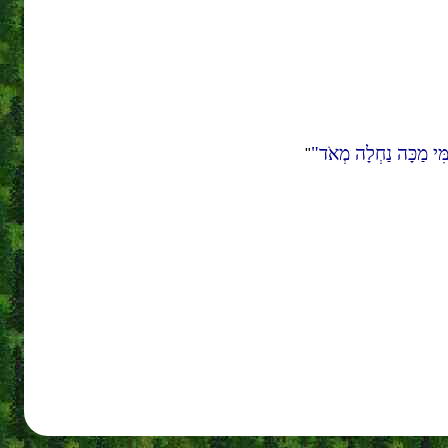
ִּי מַכָּה נַחְלָה מְאֹד
"