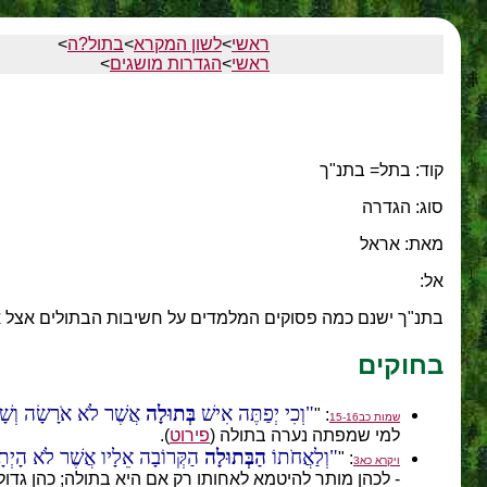
ראשי
>
לשון המקרא
>
בתול?ה
>
ראשי
>
הגדרות מושגים
>
קוד: בתל= בתנ"ך
סוג: הגדרה
מאת: אראל
אל:
בתנ"ך ישנם כמה פסוקים המלמדים על חשיבות הבתולים אצל 
בחוקים
וְכִי יְפַתֶּה אִישׁ
בְּתוּלָה
אֲשֶׁר לֹא אֹרָשָׂה וְשָׁכַ
: "
שמות כב15-16
למי שמפתה נערה בתולה (
פירוט
).
וְלַאֲחֹתוֹ
הַבְּתוּלָה
הַקְּרוֹבָה אֵלָיו אֲשֶׁר לֹא הָיְ
: "
ויקרא כא3
- לכהן מותר להיטמא לאחותו רק אם היא בתולה; כהן גד