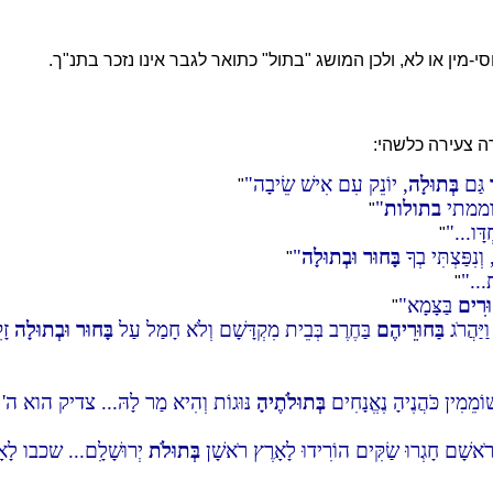
י-מין או לא, ולכן המושג "בתול" כתואר לגבר אינו נזכר בתנ"ך.
ה צעירה כלשהי:
גַּם
בְּתוּלָה
, יוֹנֵק עִם אִישׁ שֵׂיבָה
"
ממתי
בתולות
"
דָּו...
"
 וְנִפַּצְתִּי בְךָ
בָּחוּר
וּבְתוּלָה
"
ת...
"
וּרִים
בַּצָּמָא
"
יַּהֲרֹג
בַּחוּרֵיהֶם
בַּחֶרֶב בְּבֵית מִקְדָּשָׁם וְלֹא חָמַל עַל
בָּחוּר
וּבְתוּלָה
זָק
ׁוֹמֵמִין כֹּהֲנֶיהָ נֶאֱנָחִים
בְּתוּלֹתֶיהָ
נּוּגוֹת וְהִיא מַר לָהּ... צדיק הו
ַל רֹאשָׁם חָגְרוּ שַׂקִּים הוֹרִידוּ לָאָרֶץ רֹאשָׁן
בְּתוּלֹת
יְרוּשָׁלִָם... שכבו ל