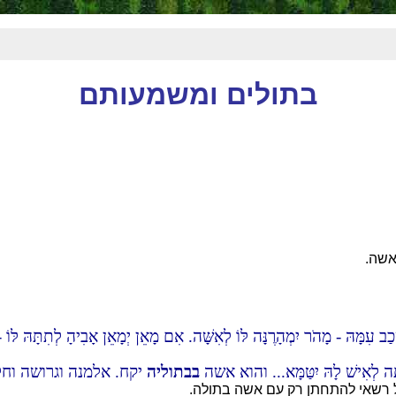
בתולים ומשמעותם
אשה.
ב עִמָּהּ - מָהֹר יִמְהָרֶנָּה לּוֹ לְאִשָּׁה. אִם מָאֵן יְמָאֵן אָבִיהָ לְתִתָּהּ לּוֹ
תָה לְאִישׁ לָהּ יִטַּמָּא... והוא אשה
בבתוליה
יקח. אלמנה וגרושה וחללָ
ול רשאי להתחתן רק עם אשה בתולה.