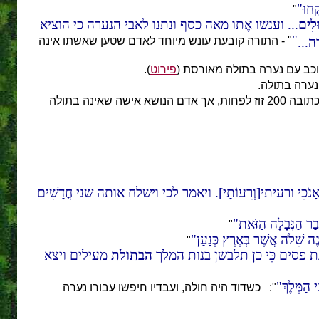
ְחוּ
"
ּלִים
... וענשו אֶתו מאה כסף ונתנו לאבי הנערה כי הוציא
...
" - התורה קובעת עונש מיוחד לאדם שטען שאשתו אינה
וכב עם נערה בתולה מאורסת (
פירוט
).
נערה בתולה.
": אדם שנושא אישה בתולה צריך להתחייב לה בכתובה 200 זוז לפחות, אך אדם הנושא אישה שאינה בתולה
ָנֹכִי ורעיתי[וְרֵעוֹתָי]. ויאמר לכי וישלח אותה שני חֳדָשִׁים
בַר הַנְּבָלָה הַזֹּאת
"
ה שִׁלֹה אֲשֶׁר בְּאֶרֶץ כְּנָעַן
"
עליה כתנת פסים כִּי כן תלבשן בנות המלך
הבתולת
מעילים ויצא
 הַמֶּלֶךְ
": כשדוד היה חולה, ועבדיו חיפשו עבורו נערה